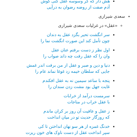
هش دار که گر وسوسه عقل کنی گوش
آدم صفت از روضه رضوان به درآیی
سعدی شیرازی
«عقل» در غزلیات سعدی شیرازی
سر انگشت تحیر بگزد عقل به دندان
چون تأمل کند این صورت انگشت نما را
اول نظر ز دست برفتم عنان عقل
وان را که عقل رفت چه داند صواب را
دنیا و دین و صبر و عقل از من برفت اندر غمش
جایی که سلطان خیمه زد غوغا نماند عام را
پنجه با ساعد سیمین نه به عقل افکندم
غایت جهل بود مشت زدن سندان را
سرمست درآمد از خرابات
با عقل خراب در مناجات
ز عقل و عافیت آن روز بر کران ماندم
که روزگار حدیث تو در میان انداخت
خدنگ غمزه از هر سو نهان انداختن تا کی
سپر انداخت عقل از دست ناوک های خون ریزت