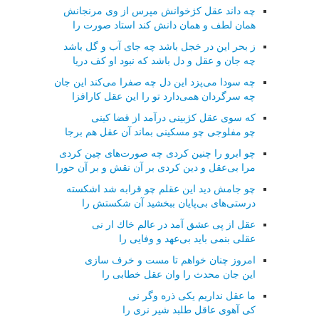
چه داند عقل كژخوانش مپرس از وی مرنجانش
همان لطف و همان دانش كند استاد صورت را
ز بحر این در خجل باشد چه جای آب و گل باشد
چه جان و عقل و دل باشد كه نبود او كف دریا
چه سودا می‌پزد این دل چه صفرا می‌كند این جان
چه سرگردان همی‌دارد تو را این عقل كارافزا
كه سوی عقل كژبینی درآمد از قضا كینی
چو مفلوجی چو مسكینی بماند آن عقل هم برجا
چو ابرو را چنین كردی چه صورت‌های چین كردی
مرا بی‌عقل و دین كردی بر آن نقش و بر آن حورا
چو جامش دید این عقلم چو قرابه شد اشكسته
درستی‌های بی‌پایان ببخشید آن شكستش را
عقل از پی عشق آمد در عالم خاك ار نی
عقلی بنمی باید بی‌عهد و وفایی را
امروز چنان خواهم تا مست و خرف سازی
این جان محدث را وان عقل خطابی را
ما عقل نداریم یكی ذره وگر نی
كی آهوی عاقل طلبد شیر نری را