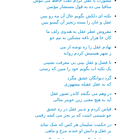
مشورت با عقل کردم گفت حافظ می بنوش
ساقیا می ده به قول مستشار مؤتمن
نکته ای دلکش بگویم خال آن مه رو ببین
عقل و جان را بسته زنجیر آن گیسو ببین
مفروش عطر عقل به هندوی زلف ما
کان جا هزار نافه مشکین به نیم جو
نهادم عقل را ره توشه از می
ز شهر هستیش کردم روانه
تا فضل و عقل بینی بی معرفت نشینی
یک نکته ات بگویم خود را مبین که رستی
گرد دیوانگان عشق مگرد
که به عقل عقیله مشهوری
در وهم می نگنجد کاندر تصور عقل
آید به هیچ معنی زین خوبتر مثالی
قیاس کردم و تدبیر عقل در ره عشق
چو شبنمی است که بر بحر می کشد رقمی
در حکمت سلیمان هر کس که شک نماید
بر عقل و دانش او خندند مرغ و ماهی