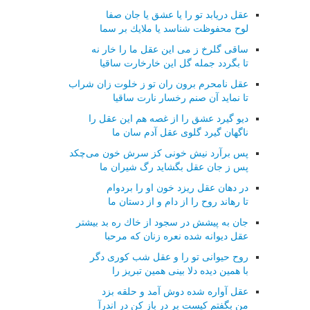
عقل دریابد تو را یا عشق یا جان صفا
لوح محفوظت شناسد یا ملایك بر سما
ساقی گلرخ ز می این عقل ما را خار نه
تا بگردد جمله گل این خارخارت ساقیا
عقل نامحرم برون ران تو ز خلوت زان شراب
تا نماید آن صنم رخسار نارت ساقیا
دیو گیرد عشق را از غصه هم این عقل را
ناگهان گیرد گلوی عقل آدم سان ما
پس برآرد نیش خونی كز سرش خون می‌چكد
پس ز جان عقل بگشاید رگ شیران ما
در دهان عقل ریزد خون او را بردوام
تا رهاند روح را از دام و از دستان ما
جان به پیشش در سجود از خاك ره بد بیشتر
عقل دیوانه شده نعره زنان كه مرحبا
روح حیوانی تو را و عقل شب كوری دگر
با همین دیده دلا بینی همین تبریز را
عقل آواره شده دوش آمد و حلقه بزد
من بگفتم كیست بر در باز كن در اندرآ