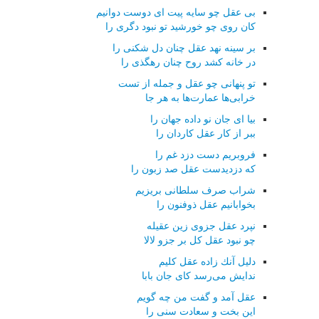
بی عقل چو سایه پیت ای دوست دوانیم
كان روی چو خورشید تو نبود دگری را
بر سینه نهد عقل چنان دل شكنی را
در خانه كشد روح چنان رهگذی را
تو پنهانی چو عقل و جمله از تست
خرابی‌ها عمارت‌ها به هر جا
بیا ای جان نو داده جهان را
ببر از كار عقل كاردان را
فروبریم دست دزد غم را
كه دزدیدست عقل صد زبون را
شراب صرف سلطانی بریزیم
بخوابانیم عقل ذوفنون را
نپرد عقل جزوی زین عقیله
چو نبود عقل كل بر جزو لالا
دلیل آنك زاده عقل كلیم
ندایش می‌رسد كای جان بابا
عقل آمد و گفت من چه گویم
این بخت و سعادت سنی را