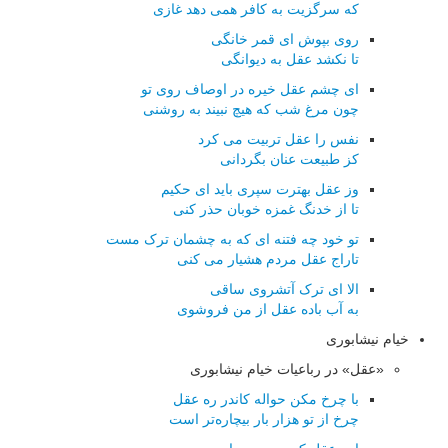
که سرگزیت به کافر همی دهد غازی
روی بپوش ای قمر خانگی
تا نکشد عقل به دیوانگی
ای چشم عقل خیره در اوصاف روی تو
چون مرغ شب که هیچ نبیند به روشنی
نفس را عقل تربیت می کرد
کز طبیعت عنان بگردانی
وز عقل بهترت سپری باید ای حکیم
تا از خدنگ غمزه خوبان حذر کنی
تو خود چه فتنه ای که به چشمان ترک مست
تاراج عقل مردم هشیار می کنی
الا ای ترک آتشروی ساقی
به آب باده عقل از من فروشوی
خیام نیشابوری
«عقل» در رباعیات خیام نیشابوری
با چرخ مکن حواله کاندر ره عقل
چرخ از تو هزار بار بیچاره‌تر است