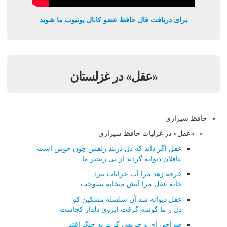
برای دریافت فال حافظ عضو کانال یوتیوب ما شوید
«عقل» در غزلستان
حافظ شیرازی
«عقل» در غزلیات حافظ شیرازی
عقل اگر داند که دل دربند زلفش چون خوش است
عاقلان دیوانه گردند از پی زنجیر ما
خرقه زهد مرا آب خرابات ببرد
خانه عقل مرا آتش میخانه بسوخت
عقل دیوانه شد آن سلسله مشکین کو
دل ز ما گوشه گرفت ابروی دلدار کجاست
صراحی ای و حریفی گرت به چنگ افتد