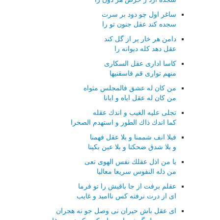
ساغر اول چو دود بر سرت
سجده كند عقل جنون تو را
دامن هر خار پر از گل كند
عقل دهد كله دیوانه را
كاسا اداری عقل السكاری
منهم تواری قم فاسقنیها
من كان له عشق فالمجلس مثواه
من كان له عقل ایاه و ایانا
تجلی علیه الغیب و اندك عقله
كما اندك ذاك الطور و استهدم الصخرا
فبلا انف شممنا و بلا عقل فهمنا
و بلا شدق ضحكنا و بلا عین بكینا
یا من اذل عقلك نفس الهوی تعی
من ذله النفوس سریعا معالیا
عقلم برفت از جا باقیش را تو فرما
ای از درت نرفته كس ناامید و غایب
ای عقل باش حیران نی وصل جو نه هجران