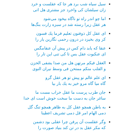
سیل سیاه شب برد هر جا كه عقلست و خرد
زان سیلشان كی واخرد جز مشتری هل اتی
اما چو اندر راه تو ناگاه بیخود می‌شود
هر عقل زیرا رسته شد در سبزه زارت بنگ‌ها
ای عقل كل ذوفنون تعلیم فرما یك فسون
كز وی بخیزد در درون رحمی نگارین یار را
عنقا كه یابد دام كس در پیش آن عنقامگس
ای عنكبوت عقل بس تا كی تنی این تار را
العقل فیكم مرتهن هل من صدا یشفی الحزن
و القلب منكم ممتحن فی وسط نیران النوی
ای علم عالم نو پیش تو هر عقل گرو
گاه میا گاه مرو خیز به یك بار بیا
جان طرب پرست ما عقل خراب مست ما
ساغر جان به دست ما سخت خوش است ای خدا
به باطن همچو عقل كل به ظاهر همچو تنگ گل
دمی الهام امر قل دمی تشریف اعطینا
وگر عقلست آن پرفن چرا عقلی بود دشمن
كه مكر عقل بد در تن كند بنیاد صورت را