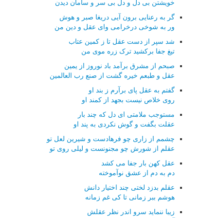
خویشتن بی دل و دل بی سر و سامان دیدن
گر به رعنایی برون آیی دریغا صبر و هوش
ور به شوخی درخرامی وای عقل و دین من
شد سپر از دست عقل تا ز کمین عتاب
تیغ جفا برکشید ترک زره موی من
صبحم از مشرق برآمد باد نوروز از یمین
عقل و طبعم خیره گشت از صنع رب العالمین
گفتم به عقل پای برآرم ز بند او
روی خلاص نیست بجهد از کمند او
مستوجب ملامتی ای دل که چند بار
عقلت بگفت و گوش نکردی به پند او
چشمم از زاری چو فرهادست و شیرین لعل تو
عقلم از شورش چو مجنونست و لیلی روی تو
عقل کهن بار جفا می کشد
دم به دم از عشق نوآموخته
عقلم بدزد لختی چند اختیار دانش
هوشم ببر زمانی تا کی غم زمانه
زیبا ننماید سرو اندر نظر عقلش