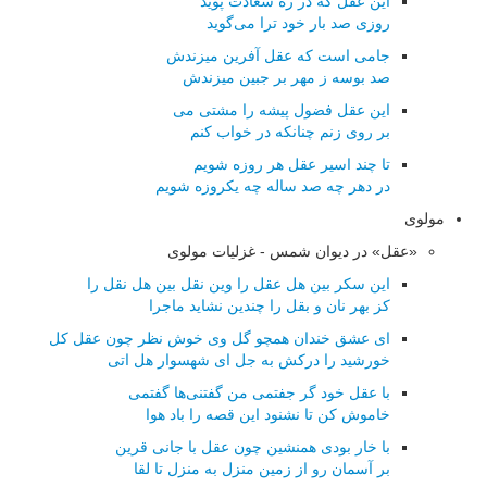
این عقل که در ره سعادت پوید
روزی صد بار خود ترا می‌گوید
جامی است که عقل آفرین میزندش
صد بوسه ز مهر بر جبین میزندش
این عقل فضول پیشه را مشتی می
بر روی زنم چنانکه در خواب کنم
تا چند اسیر عقل هر روزه شویم
در دهر چه صد ساله چه یکروزه شویم
مولوی
«عقل» در دیوان شمس - غزلیات مولوی
این سكر بین هل عقل را وین نقل بین هل نقل را
كز بهر نان و بقل را چندین نشاید ماجرا
ای عشق خندان همچو گل وی خوش نظر چون عقل كل
خورشید را دركش به جل ای شهسوار هل اتی
با عقل خود گر جفتمی من گفتنی‌ها گفتمی
خاموش كن تا نشنود این قصه را باد هوا
با خار بودی همنشین چون عقل با جانی قرین
بر آسمان رو از زمین منزل به منزل تا لقا