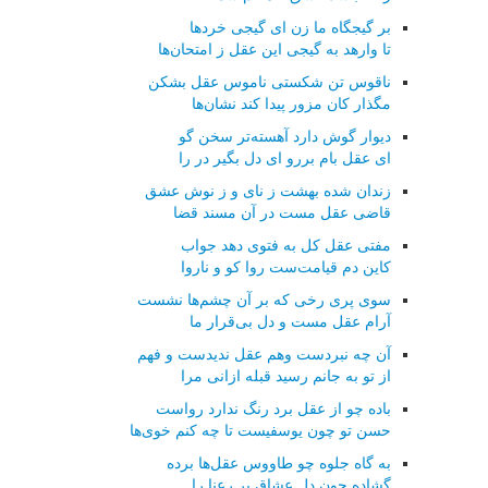
بر گیجگاه ما زن ای گیجی خردها
تا وارهد به گیجی این عقل ز امتحان‌ها
ناقوس تن شكستی ناموس عقل بشكن
مگذار كان مزور پیدا كند نشان‌ها
دیوار گوش دارد آهسته‌تر سخن گو
ای عقل بام بررو ای دل بگیر در را
زندان شده بهشت ز نای و ز نوش عشق
قاضی عقل مست در آن مسند قضا
مفتی عقل كل به فتوی دهد جواب
كاین دم قیامت‌ست روا كو و ناروا
سوی پری رخی كه بر آن چشم‌ها نشست
آرام عقل مست و دل بی‌قرار ما
آن چه نبردست وهم عقل ندیدست و فهم
از تو به جانم رسید قبله ازانی مرا
باده چو از عقل برد رنگ ندارد رواست
حسن تو چون یوسفیست تا چه كنم خوی‌ها
به گاه جلوه چو طاووس عقل‌ها برده
گشاده چون دل عشاق پر رعنا را