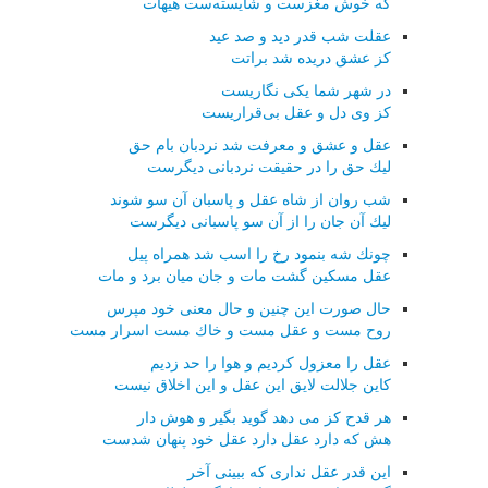
كه خوش مغزست و شایسته‌ست هیهات
عقلت شب قدر دید و صد عید
كز عشق دریده شد براتت
در شهر شما یكی نگاریست
كز وی دل و عقل بی‌قراریست
عقل و عشق و معرفت شد نردبان بام حق
لیك حق را در حقیقت نردبانی دیگرست
شب روان از شاه عقل و پاسبان آن سو شوند
لیك آن جان را از آن سو پاسبانی دیگرست
چونك شه بنمود رخ را اسب شد همراه پیل
عقل مسكین گشت مات و جان میان برد و مات
حال صورت این چنین و حال معنی خود مپرس
روح مست و عقل مست و خاك مست اسرار مست
عقل را معزول كردیم و هوا را حد زدیم
كاین جلالت لایق این عقل و این اخلاق نیست
هر قدح كز می دهد گوید بگیر و هوش دار
هش كه دارد عقل دارد عقل خود پنهان شدست
این قدر عقل نداری كه ببینی آخر