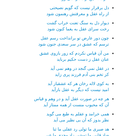
دل برقرار نیست که گویم نصیحتی
از راه عقل و معرفتش رهنمون شود
دیوار دل به سنگ تعنت خراب گشت
رخت سرای عقل به یغما کنون شود
چون دور عارض تو برانداخت رسم عقل
ترسم که عشق در سر سعدی جنون شود
من آن قیاس نکردم که زور بازوی عشق
عنان عقل ز دست حکیم برباید
در عقل نمی گنجد در وهم نمی آید
کز تخم بنی آدم فرزند پری زاید
به کوی لاله رخان هر که عشقباز آید
امید نیست که دیگر به عقل بازآید
هر چه در صورت عقل آید و در وهم و قیاس
آن که محبوب منست از همه ممتاز آید
همی خرامد و عقلم به طبع می گوید
نظر بدوز که آن بی نظیر می آید
هد صبری ما تولی رد عقلی ما ثنا
صاد قلبی ما تمشی زاد وجدی ما عبر