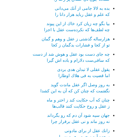
بده به لالا جامی از آنك می‌دانی
كه علم و عقل رباید هزار دانا را
بیا بگو چه زیان كرد خاك از این پیوند
چه لطف‌ها كه نكرده‌ست عقل با اجزا
هزارساله گذشتی ز عقل و وهم و گمان
تو از كجا و فشارات بدگمان ز كجا
چه جای دست بود عقل و هوش شد از دست
كه ساقی‌ست دلارام و باده اش گیرا
یقول عقلی لا تبدلن هدی بردی
اما قضیت به فی هلاك اوطارا
به روز وصل اگر عقل ماندت گوید
نگفتمت كه چنان كن كه آن به این كشدا
چنان كه آب حكایت كند ز اختر و ماه
ز عقل و روح حكایت كنند قالب‌ها
جهان سیه شود آن دم كه رو بگرداند
نه روز ماند و نی عقل برقرار چرا
زانك عقل از برای مادونی
سجده آرد ز حرص هر دون را