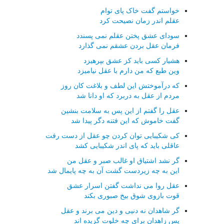
خواستم گفت خاک پای توام
عقلم اندر زمان نصیحت کرد
سودای عشق پختن عقلم نمی پسندد
فرمان عقل بردن عشقم نمی گذارد
هشیار کسی باید کز عشق بپرهیزد
وین طبع که من دارم با عقل نیامیزد
که درآموختش این لطف و بلاغت کان روز
مردم از عقل به دربرد که او دانا شد
عقل را گفتم از این پس به سلامت بنشین
گفت خاموش که این فتنه دگر پیدا شد
کی شکیبایی توان کردن چو عقل از دست رفت
عاقلی باید که پای اندر شکیبایی کشد
گر نشد اشتیاق او غالب صبر و عقل من
این به چه زیردست گشت آن به چه پایمال شد
عقل روا می نداشت گفتن اسرار عشق
قوت بازوی شوق بیخ صبوری بکند
گر شاهدان نه دنیی و دین می برند و عقل
پس زاهدان برای چه خلوت گزیده اند