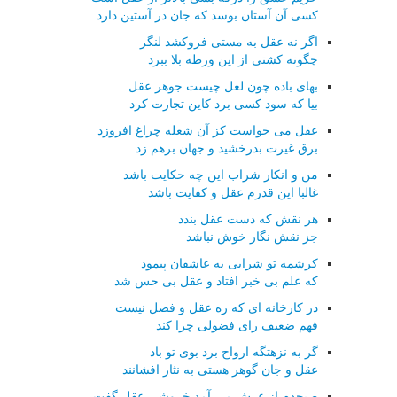
کسی آن آستان بوسد که جان در آستین دارد
اگر نه عقل به مستی فروکشد لنگر
چگونه کشتی از این ورطه بلا ببرد
بهای باده چون لعل چیست جوهر عقل
بیا که سود کسی برد کاین تجارت کرد
عقل می خواست کز آن شعله چراغ افروزد
برق غیرت بدرخشید و جهان برهم زد
من و انکار شراب این چه حکایت باشد
غالبا این قدرم عقل و کفایت باشد
هر نقش که دست عقل بندد
جز نقش نگار خوش نباشد
کرشمه تو شرابی به عاشقان پیمود
که علم بی خبر افتاد و عقل بی حس شد
در کارخانه ای که ره عقل و فضل نیست
فهم ضعیف رای فضولی چرا کند
گر به نزهتگه ارواح برد بوی تو باد
عقل و جان گوهر هستی به نثار افشانند
صبحدم از عرش می آمد خروشی عقل گفت