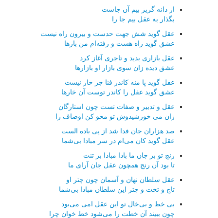
از دانه گریز بیم آن جاست
بگذار به عقل بیم جا را
عقل گوید شش جهت حدست و بیرون راه نیست
عشق گوید راه هست و رفته‌ام من بارها
عقل بازاری بدید و تاجری آغاز كرد
عشق دیده زان سوی بازار او بازارها
عقل گوید پا منه كاندر فنا جز خار نیست
عشق گوید عقل را كاندر توست آن خارها
عقل و تدبیر و صفات تست چون استارگان
زان می خورشیدوش تو محو كن اوصاف را
صد هزاران جان فدا شد از پی باده الست
عقل گوید كان می‌ام در سر مبادا بی‌شما
رنج تو بر جان ما بادا مبادا بر تنت
تا بود آن رنج همچون عقل جان آرای ما
عقل سلطان نهان و آسمان چون چتر او
تاج و تخت و چتر این سلطان مبادا بی‌شما
بی خط و بی‌خال تو این عقل امی می‌بود
چون ببیند آن خطت را می‌شود خط خوان چرا