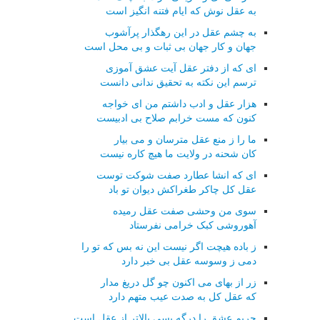
به عقل نوش که ایام فتنه انگیز است
به چشم عقل در این رهگذار پرآشوب
جهان و کار جهان بی ثبات و بی محل است
ای که از دفتر عقل آیت عشق آموزی
ترسم این نکته به تحقیق ندانی دانست
هزار عقل و ادب داشتم من ای خواجه
کنون که مست خرابم صلاح بی ادبیست
ما را ز منع عقل مترسان و می بیار
کان شحنه در ولایت ما هیچ کاره نیست
ای که انشا عطارد صفت شوکت توست
عقل کل چاکر طغراکش دیوان تو باد
سوی من وحشی صفت عقل رمیده
آهوروشی کبک خرامی نفرستاد
ز باده هیچت اگر نیست این نه بس که تو را
دمی ز وسوسه عقل بی خبر دارد
زر از بهای می اکنون چو گل دریغ مدار
که عقل کل به صدت عیب متهم دارد
حریم عشق را درگه بسی بالاتر از عقل است