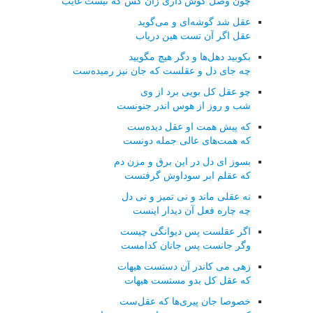
چون وصل گوش داری زان كس كه نیست غایب
عقل شد گوشه‌ای و می‌گوید
عقل اگر آن تست هین دریاب
بكوبید دهل‌ها و دگر هیچ مگویید
چه جای دل و عقلست كه جان نیز رمیده‌ست
چو عقل كل بویی برد از وی
شب و روز از هوس اندر جنونست
كه پیش همت او عقل دیده‌ست
كه همت‌های عالی جمله دونست
بسوز ای دل در این برق و مزن دم
كه عقلم ابر سوداوش گرفتست
نه عقلی ماند و نی تمیز و نی دل
چه چاره فعل آن دیدار اینست
اگر عقلست پس دیوانگی چیست
وگر جانست پس جانان كدامست
زهی می كاندر آن دستست هیهات
كه عقل كل بدو مستست هیهات
خصوصا جان پیری‌ها كه عقل‌ست