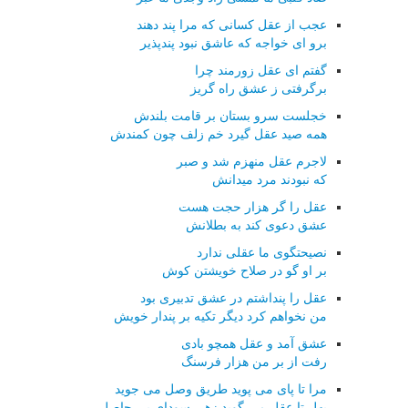
عجب از عقل کسانی که مرا پند دهند
برو ای خواجه که عاشق نبود پندپذیر
گفتم ای عقل زورمند چرا
برگرفتی ز عشق راه گریز
خجلست سرو بستان بر قامت بلندش
همه صید عقل گیرد خم زلف چون کمندش
لاجرم عقل منهزم شد و صبر
که نبودند مرد میدانش
عقل را گر هزار حجت هست
عشق دعوی کند به بطلانش
نصیحتگوی ما عقلی ندارد
بر او گو در صلاح خویشتن کوش
عقل را پنداشتم در عشق تدبیری بود
من نخواهم کرد دیگر تکیه بر پندار خویش
عشق آمد و عقل همچو بادی
رفت از بر من هزار فرسنگ
مرا تا پای می پوید طریق وصل می جوید
بهل تا عقل می گوید زهی سودای بی حاصل