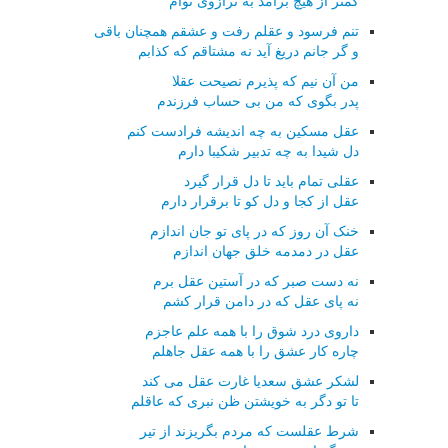
کمتر از هیچ برآمد به ترازوی توام
تنم فرسود و عقلم رفت و عشقم همچنان باقی
و گر جانم دریغ آید نه مشتاقم که کذابم
من آن نیم که پذیرم نصیحت عقلا
پدر بگوی که من بی حساب فرزندم
عقل مسکین به چه اندیشه فرادست کنم
دل شیدا به چه تدبیر شکیبا دارم
عقلی تمام باید تا دل قرار گیرد
عقل از کجا و دل کو تا برقرار دارم
خنک آن روز که در پای تو جان اندازم
عقل در دمدمه خلق جهان اندازم
نه دست صبر که در آستین عقل برم
نه پای عقل که در دامن قرار کشم
داروی درد شوق را با همه علم عاجزم
چاره کار عشق را با همه عقل جاهلم
لشکر عشق سعدیا غارت عقل می کند
تا تو دگر به خویشتن ظن نبری که عاقلم
شرط عقلست که مردم بگریزند از تیر