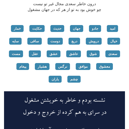
درون خاطر سعدی مجال غیر تو نیست
چو خوش بود به تو از هر که در جهان مشغول
امید
جادو
جهان
حدیث
حکایت
خمار
خیال
درویش
دریغ
دوست
ساقی
سایه
سعدی
شوق
عاشق
عشق
عقل
مست
معشوق
موافق
نرگس
هشیار
پیغام
چشم
یاران