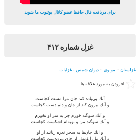
برای دریافت فال حافظ عضو کانال یوتیوب ما شوید
غزل شماره ۴۱۲
غزلستان
::
مولوی
::
دیوان شمس - غزلیات
افزودن به مورد علاقه ها
آنك بی‌باده كند جان مرا مست كجاست
و آنك بیرون كند از جان و دلم دست كجاست
و آنك سوگند خورم جز به سر او نخورم
و آنك سوگند من و توبه‌ام اشكست كجاست
و آنك جان‌ها به سحر نعره زنانند از او
و آنك ما را غمش از جای ببرده‌ست كجاست