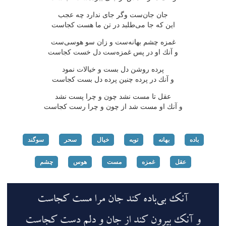
جان جان‌ست وگر جای ندارد چه عجب
این كه جا می‌طلبد در تن ما هست كجاست
غمزه چشم بهانه‌ست و زان سو هوسی‌ست
و آنك او در پس غمزه‌ست دل خست كجاست
پرده روشن دل بست و خیالات نمود
و آنك در پرده چنین پرده دل بست كجاست
عقل تا مست نشد چون و چرا پست نشد
و آنك او مست شد از چون و چرا رست كجاست
باده
بهانه
توبه
خیال
سحر
سوگند
عقل
غمزه
مست
هوس
چشم