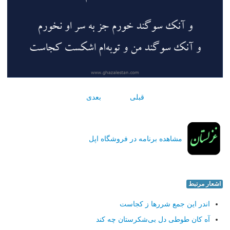
قبلی
بعدی
مشاهده برنامه در فروشگاه اپل
اشعار مرتبط
اندر این جمع شررها ز كجاست
آه كان طوطی دل بی‌شكرستان چه كند