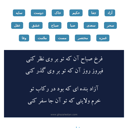
آزاد
جفا
حکیم
خاک
دوست
سایه
سحر
سعدی
صبا
صباح
عشق
عقل
غمزه
مختصر
مست
ملامت
وفا