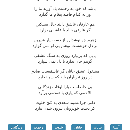
باشد که خود به رحمت یاد آورند ما را
ور نه کدام قاصد پیغام ما گذارد
هم عارفان عاشق دانند حال مسکین
گر عارفی بنالد یا عاشقی بزارد
زهرم چو نوشدارو از دست یار شیرین
بر دل خوشست نوشم بی او نمی گوارد
پایی که برنیارد روزی به سنگ عشقی
گوییم جان ندارد یا دل نمی سپارد
مشغول عشق جانان گر عاشقیست صادق
در روز تیرباران باید که سر نخارد
بی حاصلست یارا اوقات زندگانی
الا دمی که یاری با همدمی برآرد
دانی چرا نشیند سعدی به کنج خلوت
کز دست خوبرویان بیرون شدن نیارد
آشنا
بیابان
جانان
خلوت
رحمت
زندگانی