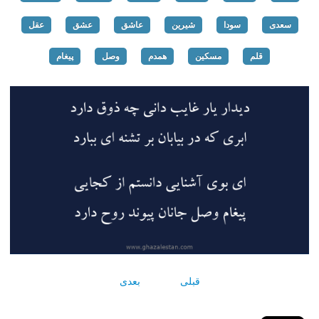
سعدی
سودا
شیرین
عاشق
عشق
عقل
قلم
مسکین
همدم
وصل
پیغام
قبلی
بعدی