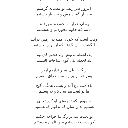
امروز سر زلف تو مستانه گرفتیم
صد بار گشادیمش و صد بار ببستیم
رندان خرابات بخوردند و برفتند
ماییم كه جاوید بخوردیم و نشستیم
وقت است كه خوبان همه در رقص درآیند
انگشت زنان گشته كه از پرده بجستیم
یك لحظه بلانوش ره عشق قدیمیم
یك لحظه بلی گوی مناجات الستیم
از گفت بلی صبر نداریم ازیرا
بسرشته و بر رسته سغراق الستیم
بالا همه باغ آمد و پستی همگی گنج
ما بوالعجبانیم نه بالا و نه پستیم
خاموش كه تا هستی او كرد تجلی
هستیم بدان سان كه ندانیم كه هستیم
تو دست بنه بر رگ ما خواجه حكیما
كز دست شدستیم ببین تا ز چه دستیم