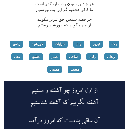
هر چند پرستیدن بت مایه كفر است
ما كافر عشقیم گر این بت نپرستیم
جز قصه شمس حق تبریز مگویید
از ماه مگویید كه خورشیدپرستیم
باده
تبریز
جام
خرابات
خورشید
رقص
رندان
زلف
ساقی
صبر
عشق
عقل
مست
هستی