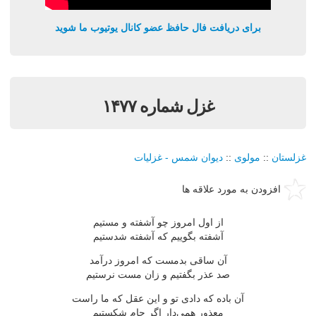
برای دریافت فال حافظ عضو کانال یوتیوب ما شوید
غزل شماره ۱۴۷۷
غزلستان
::
مولوی
::
دیوان شمس - غزلیات
افزودن به مورد علاقه ها
از اول امروز چو آشفته و مستیم
آشفته بگوییم كه آشفته شدستیم
آن ساقی بدمست كه امروز درآمد
صد عذر بگفتیم و زان مست نرستیم
آن باده كه دادی تو و این عقل كه ما راست
معذور همی‌دار اگر جام شكستیم