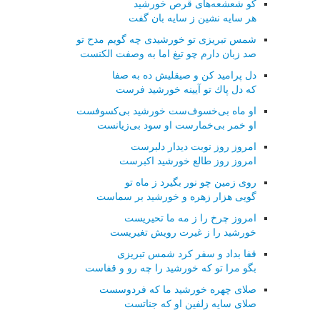
كو شعشعه‌های قرص خورشید
هر سایه نشین ز سایه بان گفت
شمس تبریزی تو خورشیدی چه گویم مدح تو
صد زبان دارم چو تیغ اما به وصفت الكنست
دل پرامید كن و صیقلیش ده به صفا
كه دل پاك تو آیینه خورشید فرست
او ماه بی‌خسوف‌ست خورشید بی‌كسوفست
او خمر بی‌خمارست او سود بی‌زیانست
امروز روز نوبت دیدار دلبرست
امروز روز طالع خورشید اكبرست
روی زمین چو نور بگیرد ز ماه تو
گویی هزار زهره و خورشید بر سماست
امروز چرخ را ز مه ما تحیریست
خورشید را ز غیرت رویش تغیریست
قفا بداد و سفر كرد شمس تبریزی
بگو مرا تو كه خورشید را چه رو و قفاست
صلای چهره خورشید ما كه فردوسست
صلای سایه زلفین او كه جناتست