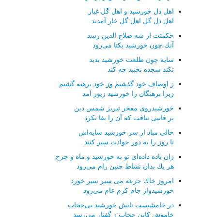
اهل دل خورشید و اهل گل غبار
اهل دل گل اهل گل خار آمدند
حكمتت از شه صلاح الدین رسد
آنك چون خورشید یكتا می‌رود
سایه چون طلعت خورشید بدید
نكند سجده نخنبد چه كند
ز اوصاف خود گذشتم وز خود برهنه گشتم
زیرا برهنگان را خورشید زیور آمد
خورشیدروی مفخر تبریز شمس دین
بر فانیی نتافت كه آن را بقا نكرد
خالی مباد از سر خورشید سایه‌اش
تا روز را به دور حوادث سپر كنند
زان باده داده‌ای تو به خورشید و ماه و چرخ
هر یك بدان نشاط چنین رام می‌رود
امروز خاك جرعه می سیر سیر خورد
خورشیدوار جام كرم عام می‌رود
در خامشیست تابش خورشید بی‌حجاب
خاموش كاین حجاب ز گفتار می‌رسد