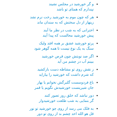
و گر خورشید در مجلس نشیند
نپندارم که همتای تو باشد
هر که چون موم به خورشید رخت نرم نشد
زینهار از دل سختش که به سندان ماند
اخترانی که به شب در نظر ما آیند
پیش خورشید محالست که پیدا آیند
پرتو خورشید عشق بر همه افتد ولیک
سنگ به یک نوع نیست تا همه گوهر شود
اگر صد نوبتش چون قرص خورشید
ببینم آب در چشم من آید
ز نقش روی تو مشاطه دست بازکشید
که شرم داشت که خورشید را بیاراید
باغ فردوسست گلبرگش نخوانم یا بهار
جان شیرینست خورشیدش نگویم یا قمر
دور نباشد که خلق روز تصور کنند
گر بنمایی به شب طلعت خورشیدوار
به فلک می رسد از روی چو خورشید تو نور
قل هو الله احد چشم بد از روی تو دور