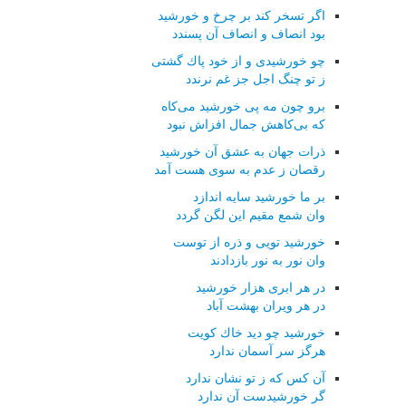
اگر تسخر كند بر چرخ و خورشید
بود انصاف و انصاف آن پسندد
چو خورشیدی و از خود پاك گشتی
ز تو چنگ اجل جز غم نرندد
برو چون مه پی خورشید می‌كاه
كه بی‌كاهش جمال افزاش نبود
ذرات جهان به عشق آن خورشید
رقصان ز عدم به سوی هست آمد
بر ما خورشید سایه اندازد
وان شمع مقیم این لگن گردد
خورشید تویی و ذره از توست
وان نور به نور بازدادند
در هر ابری هزار خورشید
در هر ویران بهشت آباد
خورشید چو دید خاك كویت
هرگز سر آسمان ندارد
آن كس كه ز تو نشان ندارد
گر خورشیدست آن ندارد