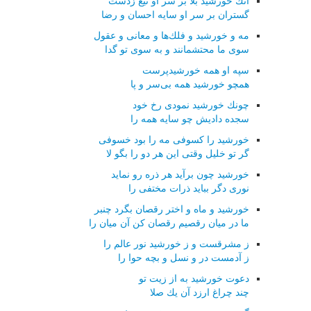
آنك خورشید بلا بر سر او تیغ زدست
گستران بر سر او سایه احسان و رضا
مه و خورشید و فلك‌ها و معانی و عقول
سوی ما محتشمانند و به سوی تو گدا
سپه او همه خورشیدپرست
همچو خورشید همه بی‌سر و پا
چونك خورشید نمودی رخ خود
سجده دادیش چو سایه همه را
خورشید را كسوفی مه را بود خسوفی
گر تو خلیل وقتی این هر دو را بگو لا
خورشید چون برآید هر ذره رو نماید
نوری دگر بباید ذرات مختفی را
خورشید و ماه و اختر رقصان بگرد چنبر
ما در میان رقصیم رقصان كن آن میان را
ز مشرقست و ز خورشید نور عالم را
ز آدمست در و نسل و بچه حوا را
دعوت خورشید به از زیت تو
چند چراغ ارزد آن یك صلا