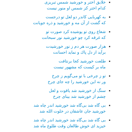
خلایق اختر و خورشید شمس تبریزی
كدام اختر كز شمس او منور نیست
به كهربایی كاندر دو لعل تو درجست
كه گشت از آن مه و خورشید و ذره جویانت
شعاع روی تو پوشیده كرد صورت تو
كه غرقه كرد چو خورشید نور سبحانت
هزار صورت هر دم ز نور خورشیدت
برآید از دل پاك و نماید احسانت
طلعت خورشید كجا برنتافت
ماه بر كیست كه مشهور نیست
تو ز چرخی با تو می‌گویم ز چرخ
ور نه این خورشید را چه جای چرخ
سنگ از خورشید شد یاقوت و لعل
چشم از خورشید شد بینای چرخ
بی گاه شد بی‌گاه شد خورشید اندر چاه شد
خورشید جان عاشقان در خلوت الله شد
بی گاه شد بی‌گاه شد خورشید اندر چاه شد
خیزید ای خوش طالعان وقت طلوع ماه شد