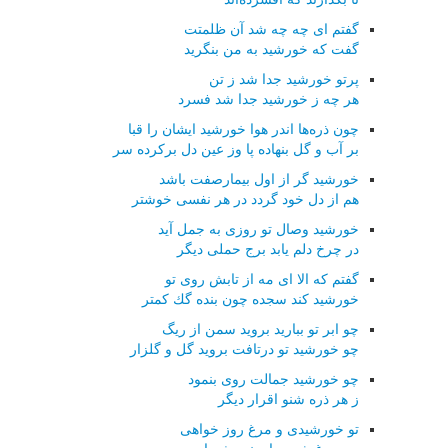
گفتم ای چه چه شد آن ظلمتت
گفت كه خورشید به من بنگرید
پرتو خورشید جدا شد ز تن
هر چه ز خورشید جدا شد فسرد
چون ذره‌ها اندر هوا خورشید ایشان را قبا
بر آب و گل بنهاده پا وز عین دل بركرده سر
خورشید گر از اول بیمارصفت باشد
هم از دل خود گردد در هر نفسی خوشتر
خورشید وصال تو روزی به جمل آید
در چرخ دلم یابد برج حملی دیگر
گفتم كه الا ای مه از تابش روی تو
خورشید كند سجده چون بنده گك كمتر
چو ابر تو ببارید بروید سمن از ریگ
چو خورشید تو درتافت بروید گل و گلزار
چو خورشید جمالت روی بنمود
ز هر ذره شنو اقرار دیگر
تو خورشیدی و مرغ روز خواهی