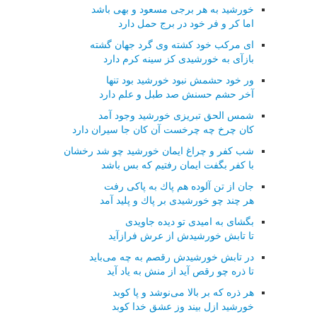
خورشید به هر برجی مسعود و بهی باشد
اما كر و فر خود در برج حمل دارد
ای مركب خود كشته وی گرد جهان گشته
بازآی به خورشیدی كز سینه كرم دارد
ور خود حشمش نبود خورشید بود تنها
آخر حشم حسنش صد طبل و علم دارد
شمس الحق تبریزی خورشید وجود آمد
كان چرخ چه چرخست آن كان جا سیران دارد
شب كفر و چراغ ایمان خورشید چو شد رخشان
با كفر بگفت ایمان رفتیم كه بس باشد
جان از تن آلوده هم پاك به پاكی رفت
هر چند چو خورشیدی بر پاك و پلید آمد
بگشای به امیدی تو دیده جاویدی
تا تابش خورشیدش از عرش فرازآید
در تابش خورشیدش رقصم به چه می‌باید
تا ذره چو رقص آید از منش به یاد آید
هر ذره كه بر بالا می‌نوشد و پا كوبد
خورشید ازل بیند وز عشق خدا كوبد