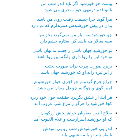
بیست چو خورشید اگر تابد اندر شب من
تا تو قدم درننهی خود سحری می‌نشود
مرا گوید چرا چشمت رقیب روی من باشد
بدان در پیش خورشیدش همی‌دارم كه نم دارد
چو خورشیدست یار من نمی‌گردد بجز تنها
سپه سالار مه باشد كز استاره حشم دارد
تو خورشید جهان باشی ز چشم ما نهان باشی
تو خود این را روا داری وانگه این روا باشد
بریزد صورت پیرت بزاید صورت بختت
ز ابر تیره زاید او كه خورشید جهان باشد
چراغ چرخ گردونم چو اجری خوار خورشیدم
امیر گوی و چوگانم چو دل میدان من باشد
هر آنك از عشق بگریزد حقیقت خون خود ریزد
كجا خورشید را هرگز ز مرغ شب غروب آمد
صلاح الدین یعقوبان جواهربخش زركوبان
كه او خورشید اسرارست و علام الغیوب آمد
اندر پی خورشیدش شب رو پی امیدش
تا ماه بلند تو با مه شبهی یابد