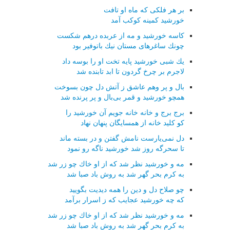
بر هر فلكی كه ماه او تافت
خورشید كمینه كوكب آمد
كاسه خورشید و مه از عربده درهم شكست
چونك ساغرهای مستان نیك باتوفیر بود
یك شبی خورشید پایه تخت او را بوسه داد
لاجرم بر چرخ گردون تا ابد تابنده شد
بال و پر وهم عاشق ز آتش دل چون بسوخت
همچو خورشید و قمر بی‌بال و پر پرنده شد
برج برج و خانه خانه جویم آن خورشید را
كو كلید خانه از همسایگان پنهان نهاد
دل نمی‌یارست نامش گفتن و در بسته ماند
تا سحرگه روز شد خورشید ناگه رو نمود
مه و خورشید نظر شد كه از او خاك چو زر شد
به كرم بحر گهر شد به روش باد صبا شد
چو صلاح دل و دین را همه دیدیت بگویید
كه چه خورشید عجایب كه ز اسرار برآمد
مه و خورشید نظر شد كه از او خاك چو زر شد
به كرم بحر گهر شد به روش باد صبا شد