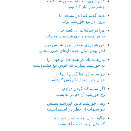
گرم شوی شب تو به خورشید غیب
چشم تو را باز كند توتیا
غلط گفتم كه اندر مسجد ما
برون در بود خورشید بواب
مرا در سایه‌ات ای كعبه جان
به هر مسجد ز خورشیدست محراب
خورشیدروی مفخر تبریز شمس دین
اندر پیش دوان شده دل‌های چون سحاب
بیارید به یك بار همه جان و جهان را
به خورشید سپارید كه خوش تیغ كشیده‌ست
چو سایه كل فنا گردم ازیرا
جهان خورشید لشكركش گرفتست
اگر سایه كند گردن درازی
رخ خورشید آن دم در نقابست
زهی خورشید كاین خورشید پیشش
چو سیماب از خطر در اضطرابست
چگونه جان برد سایه ز خورشید
كه جان او به دست آفتابست