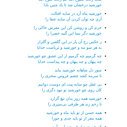
خورشید درخشان شد تا باد چنین بادا
خورشید پناه آرد در سایه اقبالت
آری چه توان كردن آن سایه عنقا را
خرم كن و روشن كن این مفرش خاكی را
خورشید دگر بنما این گنبد خضرا را
ز عكس رخ آن یار در این گلشن و گلزار
به هر سو مه و خورشید و ثریاست خدایا
چه گرمیم چه گرمیم از این عشق چو خورشید
چه پنهان و چه پنهان و چه پیداست خدایا
سوز دل شاهانه خورشید بباید
تا سرمه كشد چشم عروس سحری را
بی عقل چو سایه پیت ای دوست دوانیم
كان روی چو خورشید تو نبود دگری را
خورشید همه روز بدان تیغ گزارد
تا زخم زند هر طرفی بی‌سپری را
همه حسن از تو باید ماه و خورشید
همه مغز از تو باید جدی و جوزا
كه خورشید ار فروشد ار برآمد