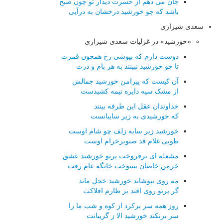
جان می دهم از حسرت دیدار تو چون صبح
باشد که چو خورشید درخشان به درآیی
سعدی شیرازی
«خورشید» در غزلیات سعدی شیرازی
دوست دارم که بپوشی رخ همچون قمرت
تا چو خورشید نبینند به هر بام و درت
آن کیست که پیرامن خورشید جمالش
از مشک سیه دایره نیمه کشیدست
خداوندان عقل این طرفه بینند
که خورشیدی به زیر سایبانست
خورشید زیر سایه زلف چو شام اوست
طوبی غلام قد صنوبرخرام اوست
مشعله ای برفروخت پرتو خورشید عشق
خرمن خاصان بسوخت خانگه عام رفت
مه روی بپوشاند خورشید خجل ماند
گر پرتو روی افتد بر طارم افلاکت
روز همه سر برکرد از کوه و شب ما را
سر برنکند خورشید الا ز گریبانت