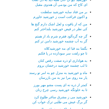
ای کاج که من بودمی آن هندوی مقبل
بر من فتاد سایه خورشید سلطنت
و اکنون فراغت است ز خورشید خاورم
من که از یاقوت و لعل اشک دارم گنج ها
کی نظر در فیض خورشید بلنداختر کنم
گر چه گردآلود فقرم شرم باد از همتم
گر به آب چشمه خورشید دامن تر کنم
بگشا بند قبا ای مه خورشیدکلاه
تا چو زلفت سر سودازده در پا فکنم
به هواداری او ذره صفت رقص کنان
تا لب چشمه خورشید درخشان بروم
ماه و خورشید به منزل چو به امر تو رسند
یار مه روی مرا نیز به من بازرسان
کمتر از ذره نه ای پست مشو مهر بورز
تا به خلوتگه خورشید رسی چرخ زنان
خورشید می ز مشرق ساغر طلوع کرد
گر برگ عیش می طلبی ترک خواب کن