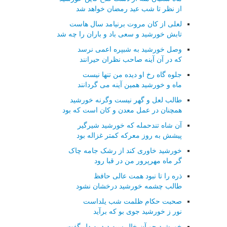
از نظر تا شب عید رمضان خواهد شد
لعلی از کان مروت برنیامد سال هاست
تابش خورشید و سعی باد و باران را چه شد
وصل خورشید به شبپره اعمی نرسد
که در آن آینه صاحب نظران حیرانند
جلوه گاه رخ او دیده من تنها نیست
ماه و خورشید همین آینه می گردانند
طالب لعل و گهر نیست وگرنه خورشید
همچنان در عمل معدن و کان است که بود
آن شاه تندحمله که خورشید شیرگیر
پیشش به روز معرکه کمتر غزاله بود
خورشید خاوری کند از رشک جامه چاک
گر ماه مهرپرور من در قبا رود
ذره را تا نبود همت عالی حافظ
طالب چشمه خورشید درخشان نشود
صحبت حکام ظلمت شب یلداست
نور ز خورشید جوی بو که برآید
خورشید چو آن خال سیه دید به دل گفت