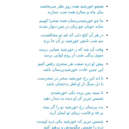
همچو خورشید همه روز نظر می‌بخشند
مثل ماه و ستاره همه شب سیارند
ما چو خورشیدپرستان همه صحرا كوبیم
سایه جویان چو زنان در پس دیوار شدند
در هر آن كنج دلی كه غم تو معتكفست
نیم شب تابش خورشید بر آن جا بزند
وقت آن شد كه ز خورشید ضیایی برسد
سوی زنگی شب از روم لوایی برسد
پیش او ذره صفت هر سحری رقص كنیم
این چنین عادت خورشیدپرستان باشد
تا ابد این رخ خورشید سحر در سحرست
تا دل سنگ از او لعل بدخشان باشد
تا ببینید پس پرده یكی خورشیدی
شمس تبریز كز او دیده به دیدار دهید
بت پرستان رخ خورشید تو را گر بینند
بر قد و قامت زیبای تو ایمان آرند
شمس تبریز كه خورشید یكی ذره اوست
ذره را شمس مگوییدش و پرهیز كنید