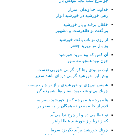
چو مرغ شب بیاید نبودش بار
خداوند خداوندان اسرار
زهی خورشید در خورشید انوار
خلقان برقند و یار خورشید
بی‌گفت تو ظاهرست و مشهور
از روی تو تاب یافت خورشید
وز بال تو برپرید جعفر
آن كس كه بود مرید خورشید
چون نبود همچو مه منور
لیك نومیدی رها كن گرمی حق بی‌حدست
پیش این خورشید گرمی ذره‌ای باشد سعیر
شمس تبریزی تو خورشیدی و از تو چاره نیست
چونك بی‌تو شب بود استاره‌ها بشمرده گیر
هله برجه هله برجه كه ز خورشید سفر به
قدم از خانه به در نه همگان را به سفر بر
تو عطا می ده و از چرخ ندا می‌آید
كه ز دریا و ز خورشید عطا اولیتر
چونك خورشید برآید بگریزد سرما