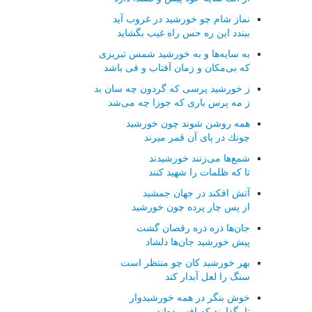
نماز شام چو خورشید در غروب آید
ببندد این ره حس راه غیب بگشاید
به سایه‌ها و به خورشید شمس تبریزی
كه بی‌مكان و زمان آفتاب و فی باشد
ز خورشید پرسی كه گردون چه سان بد
ز مه پرس باری كه جوزا چه می‌شد
همه روشن شوند چون خورشید
چونك در پای آن قمر میرند
شمع‌ها می‌زنند خورشیدند
تا كه ظلمات را شهید كنند
آتش افكند در جهان جمشید
از پس چار پرده چون خورشید
جان‌ها ذره ذره رقصان گشت
پیش خورشید جان‌ها دلشاد
بهر خورشید كان چو منتظر است
سنگ را لعل آبدار كند
خوش بنگر در همه خورشیدوار
تا بگذارند كه افسرده‌اند