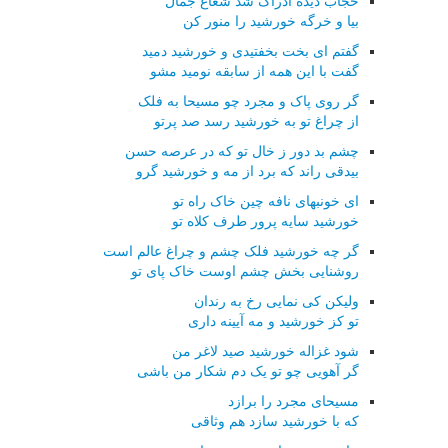
حجاب دیده ادراک شد شعاع جمال
بیا و خرگه خورشید را منور کن
گفتم ای بخت بخفتیدی و خورشید دمید
گفت با این همه از سابقه نومید مشو
گر روی پاک و مجرد چو مسیحا به فلک
از چراغ تو به خورشید رسد صد پرتو
چشم بد دور ز خال تو که در عرصه حسن
بیدقی راند که برد از مه و خورشید گرو
ای خونبهای نافه چین خاک راه تو
خورشید سایه پرور طرف کلاه تو
گر چه خورشید فلک چشم و چراغ عالم است
روشنایی بخش چشم اوست خاک پای تو
ولیکن کی نمایی رخ به رندان
تو کز خورشید و مه آیینه داری
شود غزاله خورشید صید لاغر من
گر آهویی چو تو یک دم شکار من باشی
مسیحای مجرد را برازد
که با خورشید سازد هم وثاقی