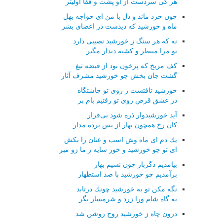
هر كی سردست از او پشت و قفا اولیتر
چون خرد ماند و دل با من ای خواجه بهل
ماه و خورشید كه دیدست در اعضای بشر
نه كه هر سنگ ز خورشید نصیبی دارد
تو مرا منتظر و كشته دیدار مگیر
كف مریخ كه پرخون بود از قبضه تیغ
گشت جان بخش چو خورشید مشرف آثار
خورشید تافتست ز روی تو چاشتگاه
در عشق قرص روی تو رفتیم بام بر
آید خورشیدوار ذره شود بی‌قرار
كان رخ همچون بهار از پس پرده مدار
یك دم ای ماه وش اسب و عنان را بكش
ای تو چو خورشید و خور سایه ز ما زو مبر
بیامدیم دگربار چون نسیم بهار
برآمدیم چو خورشید با صد استظهار
نگه مكن تو به خورشید چونك درتابد
به گاه شام ورا زرد و شرمسار نگر
درون چاه ز خورشید روح روشن شد