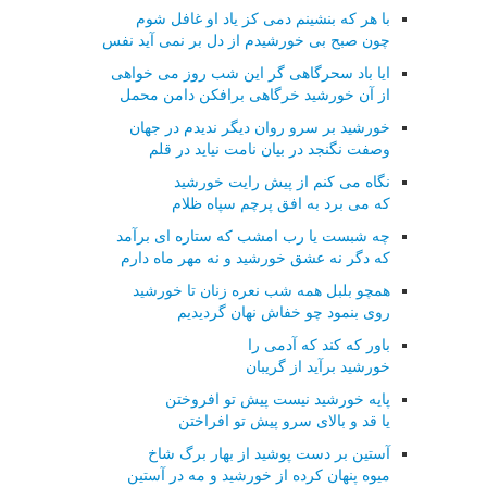
با هر که بنشینم دمی کز یاد او غافل شوم
چون صبح بی خورشیدم از دل بر نمی آید نفس
ایا باد سحرگاهی گر این شب روز می خواهی
از آن خورشید خرگاهی برافکن دامن محمل
خورشید بر سرو روان دیگر ندیدم در جهان
وصفت نگنجد در بیان نامت نیاید در قلم
نگاه می کنم از پیش رایت خورشید
که می برد به افق پرچم سپاه ظلام
چه شبست یا رب امشب که ستاره ای برآمد
که دگر نه عشق خورشید و نه مهر ماه دارم
همچو بلبل همه شب نعره زنان تا خورشید
روی بنمود چو خفاش نهان گردیدیم
باور که کند که آدمی را
خورشید برآید از گریبان
پایه خورشید نیست پیش تو افروختن
یا قد و بالای سرو پیش تو افراختن
آستین بر دست پوشید از بهار برگ شاخ
میوه پنهان کرده از خورشید و مه در آستین