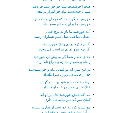
صحرا خوشست لیك چو خورشید فر دهد
بستان خوشست لیك چو گلزار بر دهد
خورشید دیگریست كه فرمان و حكم او
خورشید را برای مصالح سفر دهد
آمد خورشید ما باز به برج حمل
معطی صاحب عمل سیم شماران رسید
اگر چه ذره نمایم ولیك خورشیدم
اگر چه جزو نمایم مراست كل وجود
خدای خصم شما گر به پیش آن خورشید
ز ماه و شمع و ستاره و چراغ نام برید
در این سرا كه دو قندیل ماه و خورشیدست
خدا ز جانب دل روزن سرا بگشاد
برهنه خلعت خورشید پوشد و گوید
خنك كسی كه ز زربفت او قبا دارد
تنی كه تابش خورشید جان بر او آید
گمان مبر كه سر سایه هما دارد
چو پشت كرد به خورشید او نمازی نیست
از آنك سایه خود پیش و مقتدا دارد