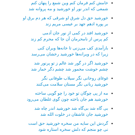
خامش كنم فرمان كنم وین شمع را پنهان كنم
شمعی كه اندر نور او خورشید و مه پروانه شد
خورشید حق دل شرق او شرقی كه هر دم برق او
بر پوره ادهم جهد بر عیسی مریم زند
خورشید افتد در كمی از نور جان آدمی
كم پرس از نامحرمان آن جا كه محرم كم زند
بازآمدی كف می‌زنی تا خانه‌ها ویران كنی
زیرا كه در ویرانه‌ها خورشید رخشان می‌رسد
خورشید اگر در گور شد عالم ز تو پرنور شد
چشم خوشت مخمور شد چشم دگر خمار شد
غوغای روحانی نگر سیلاب طوفانی نگر
خورشید ربانی نگر مستان سلامت می‌كنند
مه از پی چوگان تو خود را چو گویی ساخته
خورشید هم جان باخته چون گوی غلطان می‌رود
بی گاه شد بی‌گاه شد خورشید اندر چاه شد
خورشید جان عاشقان در خلوت الله شد
گردش این سایه من سخره خورشید حق است
نی چو منجم كه دلش سخره استاره شود