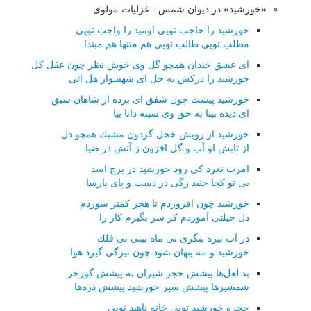
«خورشید» در دیوان شمس - غزلیات مولوی
خورشید را حاجب تویی اومید را واجب تویی
مطلب تویی طالب تویی هم منتها هم مبتدا
ای عشق خندان همچو گل وی خوش نظر چون عقل كل
خورشید را دركش به جل ای شهسوار هل اتی
خورشید پیشت چون شفق ای برده از شاهان سبق
ای دیده بینا به حق وی سینه دانا بیا
خورشید از رویش خجل گردون مشبك همچو دل
از تابش او آب و گل افزون ز آتش در ضیا
امرت نغرد كی رود خورشید در برج اسد
بی تو كجا جنبد رگی در دست و پای پارسا
خورشید چون افروزدم تا هجر كمتر سوزدم
دل حیلتی آموزدم كز سر بگیرم كار را
در آب تیره بنگری نی ماه بینی نی فلك
خورشید و مه پنهان شود چون تیرگی گیرد هوا
بد لعل‌ها پیشش حجر شیران به پیشش گورخر
شمشیرها پیشش سپر خورشید پیشش ذره‌ها
حجره خورشید تویی خانه ناهید تویی