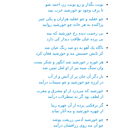
نوبت بگذار و رو نوبت زن احمد شو
تا برف وجود تو خورشید عرب بیند
چو عقلید و چو عقلید هزاران و یكی چیز
پراكنده به هر خانه چو خورشید روانید
بی زحمت دیده رخ خورشید كه بیند
بی پرده عیان طاقت دیدار كی دارد
ناگاه یك آهو به دو صد رنگ عیان شد
كز تابش حسنش مه و خورشید فغان كرد
هر غوره ز خورشید شد انگور و شكر بست
وان سنگ سیه نیز از او لعل ثمین شد
بار دگر آن جان پر از آتش و از آب
در لرزه چو خورشید و چو سیماب درآمد
خورشید كه می‌درد از او مشرق و مغرب
از لطف بود گر به سطرلاب درآمد
گر برفكنی پرده از آن چهره زیبا
از چهره خورشید و مه آثار نماند
چو خورشید آدمی زربفت پوشد
چو آن مه روی زرافشان درآمد