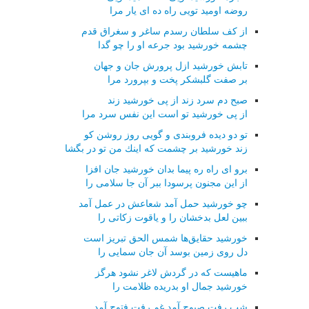
روضه اومید تویی راه ده ای یار مرا
از كف سلطان رسدم ساغر و سغراق قدم
چشمه خورشید بود جرعه او را چو گدا
تابش خورشید ازل پرورش جان و جهان
بر صفت گلبشكر پخت و بپرورد مرا
صبح دم سرد زند از پی خورشید زند
از پی خورشید تو است این نفس سرد مرا
تو دو دیده فروبندی و گویی روز روشن كو
زند خورشید بر چشمت كه اینك من تو در بگشا
برو ای راه ره پیما بدان خورشید جان افزا
از این مجنون پرسودا ببر آن جا سلامی را
چو خورشید حمل آمد شعاعش در عمل آمد
ببین لعل بدخشان را و یاقوت زكاتی را
خورشید حقایق‌ها شمس الحق تبریز است
دل روی زمین بوسد آن جان سمایی را
ماهیست كه در گردش لاغر نشود هرگز
خورشید جمال او بدریده ظلامت را
شب رفت صبوح آمد غم رفت فتوح آمد