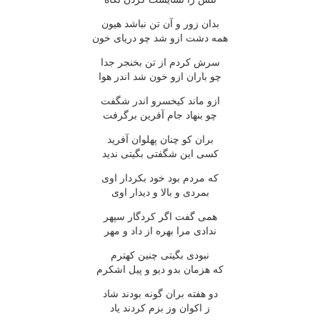
بدان زور و آن تن نباشد هیون
همه دشت ازو شد چو دریای خون
سرش کردم از تن بخنجر جدا
چو باران ازو خون شد اندر هوا
ازو ماند کیخسرو اندر شگفت
چو بنهاد جام آفرین برگرفت
بران کو چنان پهلوان آفرید
کسی این شگفتی بگیتی ندید
که مردم بود خود بکردار اوی
بمردی و بالا و دیدار اوی
همی گفت اگر کردگار سپهر
ندادی مرا بهره از داد و مهر
نبودی بگیتی چنین کهترم
که هزمان بدو دیو و پیل اشکرم
دو هفته بران گونه بودند شاد
ز اکوان وز بزم کردند یاد