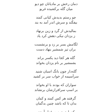
دمان رخش بر مادیانان چو دیو
میان گله برکشیده غریو
چو رستم بدیدش کیانی کمند
بیفگند و سرش اندر آمد به بند
بمالیدش از گرد و زین برنهاد
ز یزدان نیکی دهش کرد یاد
لگامش بسر بر زد و برنشست
بران تیز شمشیر بنهاد دست
گله هر کجا دید یکسر براند
بشمشیر بر نام یزدان بخواند
گله‌دار چون بانگ اسبان شنید
سرآسیمه از خواب سر بر کشید
سواران که بودند با او بخواند
بر اسپ سرافرازشان برنشاند
گرفتند هر کس کمند و کمان
بدان تا که باشد چنین بدگمان
که یارد بدین مرغزار آمدن