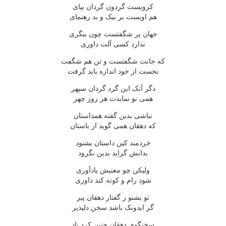
کزویست گردون گردان بپای
هم اویست بر نیک و بد رهنمای
جهان پر شگفتست چون بنگری
ندارد کسی آلت داوری
که جانت شگفتست و تن هم شگفت
نخست از خود اندازه باید گرفت
دگر آنک این گرد گردان سپهر
همی نو نمایدت هر روز چهر
نباشی بدین گفته همداستان
که دهقان همی گوید از باستان
خردمند کین داستان بشنود
بدانش گراید بدین نگرود
ولیکن چو معنیش یادآوری
شود رام و کوته کند داوری
تو بشنو ز گفتار دهقان پیر
گر ایدونک باشد سخن دلپذیر
سخنگوی دهقان چنین کرد یاد