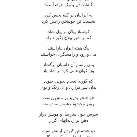
گشاده دل و نیک خواه آمدند
به ایرانیان بر گله بخش کرد
نشست تن خویشتن رخش کرد
فرستاد پیلان بر پیل شاه
که بر شیر پیلان بگیرند راه
بیک هفته ایوان بیاراستند
می و رود و رامشگران خواستند
بمی رستم آن داستان برگشاد
وز اکوان همی کرد بر شاه یاد
که گوری ندیدم بخوبی چنوی
بدان سرافرازی و آن رنگ و بوی
چو خنجر بدرید بر تنش پوست
بروبر نبخشود دشمن نه دوست
سرش چون سر پیل و مویش دراز
دهن پر زدندانهای گراز
دو چشمش کبود و لبانش سیاه
تنش را نشایست کردن نگاه