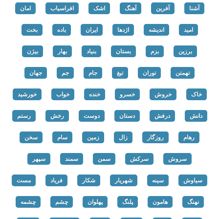
آشنا
آفرین
آهنگ
اشک
افراسیاب
امان
امید
اندیشه
اژدها
ایران
باده
بخت
برزین
بزم
بستان
بنیاد
بهار
بیژن
تهمتن
توران
تیغ
جام
جم
جهان
خاک
خروش
خسرو
خنده
خواب
خورشید
دانش
درفش
دستان
دوست
رخش
رستم
رهام
روزگار
زال
زمین
سام
سخن
سروش
سرکش
سمن
سمند
سپهر
سیاوش
سینه
شهریار
شکار
فریاد
مست
نهنگ
هامون
پلنگ
پهلوان
چشم
چشمه