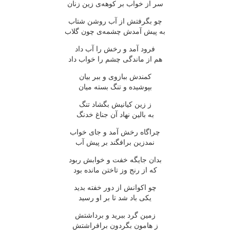
سر از خواب بر کوهه‌ی زین زنان
چو بگرفتش از آب روشن شتاب
به پیش آمدش چشمه‌ی چون گلاب
فرود آمد و رخش را آب داد
هم از ماندگی چشم را خواب داد
کمندش ببازوی و ببر بیان
بپوشیده و تنگ بسته میان
ز زین کیانیش بگشاد تنگ
به بالین نهاد آن جناغ خدنگ
چراگاه رخش آمد و جای خواب
نمدزین برافگند بر پیش آب
بدان جایگه خفت و خوابش ربود
که از رنج وز تاختن مانده بود
چو اکوانش از دور خفته بدید
یکی باد شد تا بر او رسید
زمین گرد ببرید و برداشتش
ز هامون بگردون برافراشتش