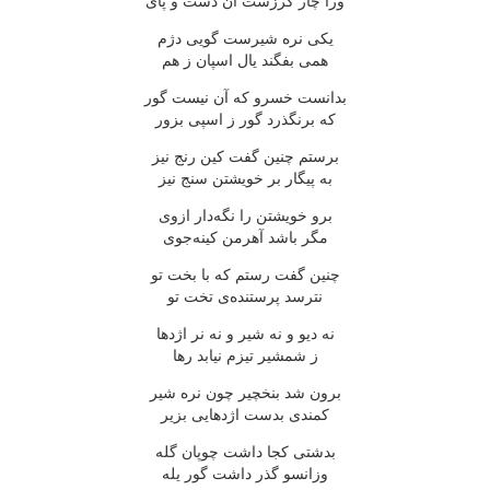
ورا چار گرزست آن دست و پای
یکی نره شیرست گویی دژم
همی بفگند یال اسپان ز هم
بدانست خسرو که آن نیست گور
که برنگذرد گور ز اسپی بزور
برستم چنین گفت کین رنج نیز
به پیگار بر خویشتن سنج نیز
برو خویشتن را نگه‌دار ازوی
مگر باشد آهرمن کینه‌جوی
چنین گفت رستم که با بخت تو
نترسد پرستنده‌ی تخت تو
نه دیو و نه شیر و نه نر اژدها
ز شمشیر تیزم نیابد رها
برون شد بنخچیر چون نره شیر
کمندی بدست اژدهایی بزیر
بدشتی کجا داشت چوپان گله
وزانسو گذر داشت گور یله