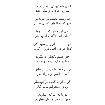
غمی شد تهمتن چو بیدار شد
سر پر خرد پر ز پیکار شد
چو رستم بجنبید بر خویشتن
بدو گفت اکوان که ای پیلتن
یکی آرزو کن که تا از هوا
کجات آید افگندن اکنون هوا
سوی آبت اندازم ار سوی کوه
کجا خواهی افتاد دور از گروه
چو رستم بگفتار او بنگرید
هوا در کف دیو واژونه دید
چنین گفت با خویشتن پیلتن
که بد نامبردار هر انجمن
گر اندازدم گفت بر کوهسار
تن و استخوانم نیاید بکار
بدریا به آید که اندازدم
کفن سینه‌ی ماهیان سازدم