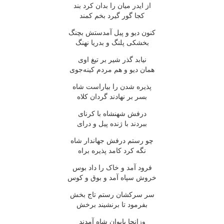
از ایدر میان را بدان کرد بند
کجا گور گیرد بخم کمند
کنون دیو و پیل آمدستش بچنگ
بخشکی پلنگ و بدریا نهنگ
نیابد گذر شیر بر تیغ اوی
همان دیو و هم مردم کینه‌جوی
پذیره شدن را بیاراست شاه
بسر بر نهادند گردان کلاه
درفش شهنشاه با کرنای
ببردند با ژنده پیل و درای
چو رستم درفش جهاندار شاه
نگه کرد کامد پذیره براه
فرود آمد و خاک را داد بوس
خروش سپاه آمد و بوق و کوس
سر سرکشان رستم تاج بخش
بفرمود تا برنشیند برخش
وزانجا بایوان شاه آمدند