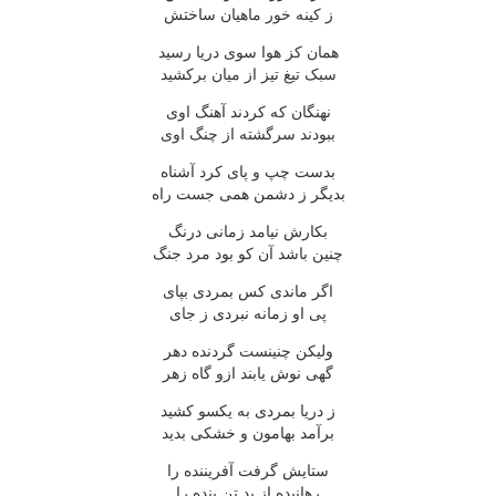
ز کینه خور ماهیان ساختش
همان کز هوا سوی دریا رسید
سبک تیغ تیز از میان برکشید
نهنگان که کردند آهنگ اوی
ببودند سرگشته از چنگ اوی
بدست چپ و پای کرد آشناه
بدیگر ز دشمن همی جست راه
بکارش نیامد زمانی درنگ
چنین باشد آن کو بود مرد جنگ
اگر ماندی کس بمردی بپای
پی او زمانه نبردی ز جای
ولیکن چنینست گردنده دهر
گهی نوش یابند ازو گاه زهر
ز دریا بمردی به یکسو کشید
برآمد بهامون و خشکی بدید
ستایش گرفت آفریننده را
رهانیده از بد تن بنده را