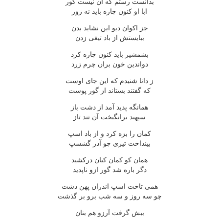
بدانست رستم که آن نیست گور
ابا او کنون چاره باید نه زور
جز اکوان دیو این نشاید بدن
ببایستش از باد تیغی زدن
بشمشیر باید کنون چاره کرد
دواندین خون بران چرم زرد
ز دانا شنیدم که این جای اوست
که گفتند بستاند از گور پوست
همانگه پدید آمد از دشت باز
سپهبد برانگیخت آن تند تاز
کمان را بزه کرد و از باد اسپ
بینداخت تیری چو آذر گشسپ
همان کو کمان کیان درکشید
دگر باره شد گور ازو ناپدید
همی تاخت اسپ اندران پهن دشت
چو سه روز و سه شب برو بر گذشت
ببش گرفت آرزو هم بنان