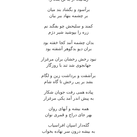
برآسود و بگشاد بند میان
بر چشمه بنهاد ببر بیان
کمند و سلیحش چو بفگند نم
زره را بپوشید شیر دژم
بدان چشمه آمد کجا خفته بود
بران دیو بدگوهر آشفته بود
نبود رخش رخشان بران مرغزار
جهانجوی شد تند با روزگار
برآشفت و برداشت زین و لگام
بشد بر پی رخش تا گاه شام
پیاده همی رفت جویان شکار
به پیش اندر آمد یکی مرغزار
همه بیشه و آبهای روان
بهر جای دراج و قمری نوان
گله‌دار اسپان افراسیاب
به بیشه درون سر نهاده بخواب