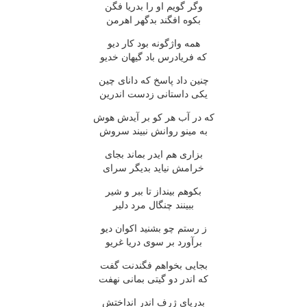
وگر گویم او را بدریا فگن
بکوه افگند بدگهر اهرمن
همه واژگونه بود کار دیو
که فریادرس باد گیهان خدیو
چنین داد پاسخ که دانای چین
یکی داستانی زدست اندرین
که در آب هر کو بر آیدش هوش
به مینو روانش نبیند سروش
بزاری هم ایدر بماند بجای
خرامش نیاید بدیگر سرای
بکوهم بینداز تا ببر و شیر
ببینند چنگال مرد دلیر
ز رستم چو بشنید اکوان دیو
برآورد بر سوی دریا غریو
بجایی بخواهم فگندنت گفت
که اندر دو گیتی بمانی نهفت
بدریای ژرف اندر انداختش