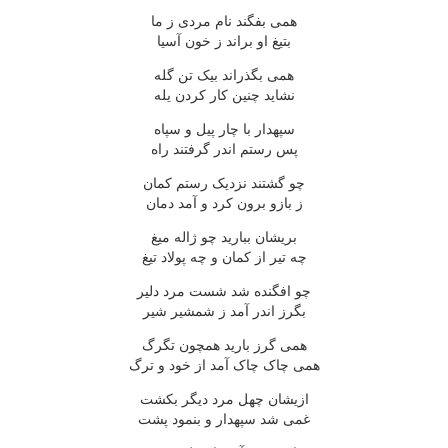
همی بفگند نام مردی ز ما
بتیغ او براند ز خون آسیا
همی بگذراند بیک تن گله
نشاید چنین کار کردن یله
سپهدار با چار پیل و سپاه
پس رستم اندر گرفتند راه
چو گشتند نزدیک رستم کمان
ز بازو برون کرد و آمد دمان
بریشان ببارید چو ژاله میغ
چه تیر از کمان و چه پولاد تیغ
چو افگنده شد شست مرد دلیر
بگرز اندر آمد ز شمشیر شیر
همی گرز بارید همچون تگرگ
همی چاک چاک آمد از خود و ترگ
ازیشان چهل مرد دیگر بکشت
غمی شد سپهدار و بنمود پشت