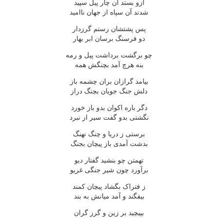
ازو بستد آن چار پیل سپید
شدند آن سپاه از جهان ناامید
پس پشتشان رستم گرزدار
دو فرسنگ برسان ابر بهار
چو برگشت برداشت پیل و رمه
بنه هرچ آمد بچنگش همه
بیامد گرازان بران چشمه باز
دلش جنگ جویان بچنگ دراز
دگر باره اکوان بدو باز خورد
نگشتی بدو گفت سیر از نبرد
برستی ز دریا و چنگ نهنگ
بدشت آمدی باز پیچان بجنگ
تهمتن چو بنشید گفتار دیو
برآورد چون شیر جنگی غریو
ز فتراک بگشاد پیچان کمند
بیفگند و آمد میانش به بند
بپیچید بر زین و گرز گران