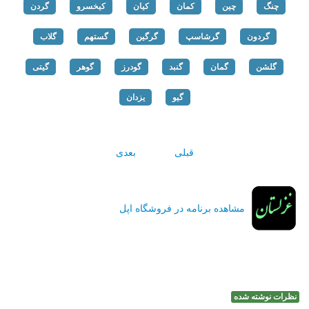
چنگ
چین
کمان
کیان
کیخسرو
گردن
گردون
گرشاسپ
گرگین
گستهم
گلاب
گلشن
گمان
گنبد
گودرز
گوهر
گیتی
گیو
یزدان
قبلی
بعدی
مشاهده برنامه در فروشگاه اپل
نظرات نوشته شده