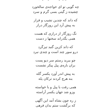
چه گویی تو ای خواجه‌ی سالخورد
چشیده ز گیتی بسی گرم و سرد
که داند که چندین نشیب و فراز
به پیش آرد این روزگار دراز
تگ روزگار از درازی که هست
همی بگذراند سخنها ز دست
که داند کزین گنبد تیزگرد
درو سور چند است و چندی نبرد
چو ببرید رستم سر دیو پست
بران باره‌ی پیل پیکر نشست
به پیش اندر آورد یکسر گله
بنه هرچ کردند ترکان یله
همی رفت با پیل و با خواسته
وزو شد جهان یکسر آراسته
ز ره چون بشاه آمد این آگهی
که برگشت ستم بدان فرهی