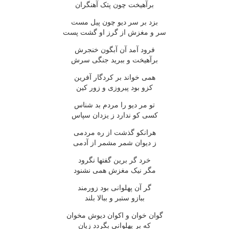
برآهیخت چون پتک آهنگران
بزد بر سر دیو چون پیل مست
سر و مغزش از گرز او گشت پست
فرود آمد آن آبگون خنجرش
برآهیخت و ببرید جنگی سرش
همی خواند بر کردگار آفرین
کزو بود پیروزی و زور کین
تو مر دیو را مردم بد شناس
کسی کو ندارد ز یزدان سپاس
هرانکو گذشت از ره مردمی
ز دیوان شمر مشمر از آدمی
خرد گر برین گفتها نگرود
مگر نیک مغزش همی نشنود
گر آن پهلوانی بود زورمند
ببازو ستبر و ببالا بلند
گوان خوان و اکوان دیوش مخوان
که بر پهلوانی بگردد زیان