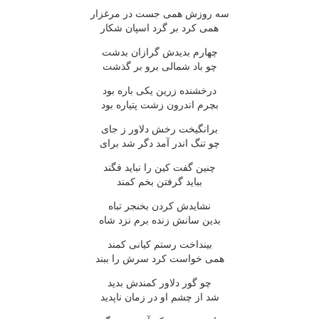
سه روزش همی جست در مرغزار
همی کرد بر گرد اسپان شکار
چهارم بدیدش گرازان بدشت
چو باد شمالی برو بر گذشت
درخشنده زرین یکی باره بود
بچرم اندرون زشت پتیاره بود
برانگیخت رخش دلاور ز جای
چو تنگ اندر آمد دگر شد برای
چنین گفت کین را نباید فگند
بباید گرفتن بخم کمند
نشایدش کردن بخنجر تباه
بدین سانش زنده برم نزد شاه
بینداخت رستم کیانی کمند
همی خواست کرد سرش را ببند
چو گور دلاور کمندش بدید
شد از چشم او در زمان ناپدید