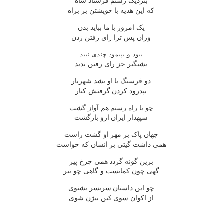
بنزدیک رستم فرستاد شاه
که این هدیه با خویشتن بر براه
یک امروز با ما بباید بدن
وزان پس ترا رای رفتن زدن
ببود و بپیمود چندی نبید
بشبگیر جز رای رفتن ندید
دو فرسنگ با او بشد شهریار
بپدرود کردن گرفتش کنار
چو با راه رستم هم آواز گشت
سپهدار ایران ازو بازگشت
جهان پاک بر مهر او گشت راست
همی داشت گیتی بر انسان که خواست
برین گونه گردد همی چرخ پیر
گهی چون کمانست و گاهی چو تیر
چو این داستان سربسر بشنوی
از اکوان سوی کین بیژن شوی