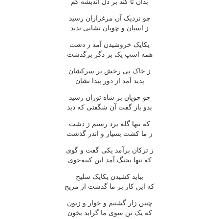
بدان تا کند بر دل اندیشه کم
چو نزدیک آن مرغزاران رسید
ز اسپان و چوپان نشانی ندید
یکایک خروشیدن آمد ز دشت
همه اسپ یک بر دگر برگذشت
ز خاک پی رخش بر سرکشان
پدید آمد از دور پیدا نشان
چو چوپان بر شاه توران رسید
بدو باز گفت آن شگفتی که دید
که تنها گله برد رستم ز دشت
ز ما کشت بسیار و اندر گذشت
ز ترکان برآمد یکی گفت و گوی
که تنها بجنگ آمد این کینه‌جوی
بباید کشیدن یکایک سلیح
که این کار بر ما گذشت از مزیح
چنین زار گشتیم و خوار و زبون
که یک تن سوی ما گراید بخون