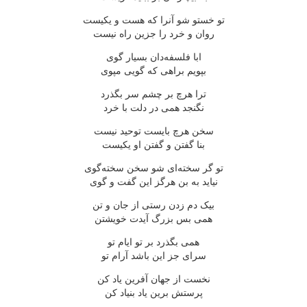
تو خستو شو آنرا که هست و یکیست
روان و خرد را جزین راه نیست
ابا فلسفه‌دان بسیار گوی
بپویم براهی که گویی مپوی
ترا هرچ بر چشم سر بگذرد
نگنجد همی در دلت با خرد
سخن هرچ بایست توحید نیست
بنا گفتن و گفتن او یکیست
تو گر سخته‌ای شو سخن سخته‌گوی
نیاید به بن هرگز این گفت و گوی
بیک دم زدن رستی از جان و تن
همی بس بزرگ آیدت خویشتن
همی بگذرد بر تو ایام تو
سرای جز این باشد آرام تو
نخست از جهان آفرین یاد کن
پرستش برین یاد بنیاد کن