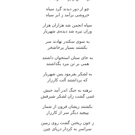
چو از دور دیدند گرد سپاه
خروشی برآمد ز ابر سیاه
سپاه انجمن شد هزاران هزار
وران تیره شد دیده‌ی شهریار
به سوی سکندر نهادند سر
بکشتند بسیار پرخاشخر
به جای سنان استخوان داشتند
همی بر تن مرد بگذاشتند
به لشکر بفرمود پس شهریار
که برداشتند آلت کارزار
برهنه به جنگ اندر آمد حبش
غمی گشت زان لشکر شیرفش
بکشتند زیشان فزون از شمار
بپیچید دیگر سر از کارزار
ز خون ریختن گشت روی زمین
سراسر به کردار دریای چین