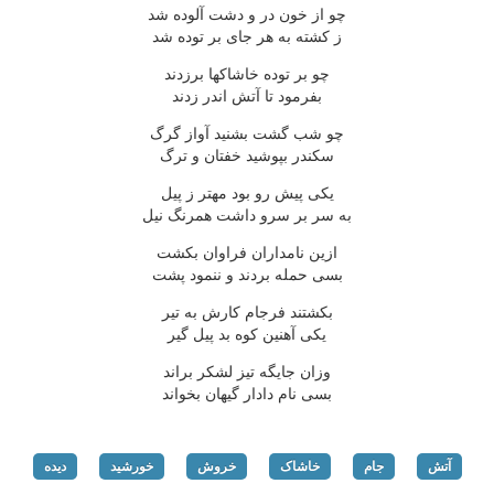
چو از خون در و دشت آلوده شد
ز کشته به هر جای بر توده شد
چو بر توده خاشاکها برزدند
بفرمود تا آتش اندر زدند
چو شب گشت بشنید آواز گرگ
سکندر بپوشید خفتان و ترگ
یکی پیش رو بود مهتر ز پیل
به سر بر سرو داشت همرنگ نیل
ازین نامداران فراوان بکشت
بسی حمله بردند و ننمود پشت
بکشتند فرجام کارش به تیر
یکی آهنین کوه بد پیل گیر
وزان جایگه تیز لشکر براند
بسی نام دادار گیهان بخواند
آتش
جام
خاشاک
خروش
خورشید
دیده