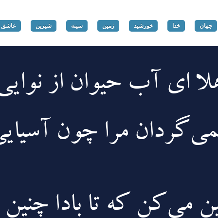
جهان
خدا
خورشید
زمین
سینه
شیرین
عاشق