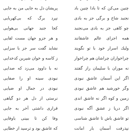
چنین می‌كن كه تا بادا چنین باد
پریشان دل به جایی من به جایی
نجنبد شاخ و برگی جز به بادی
نپرد برگ كه بی‌كهربایی
چو كاهی جز به بادی می‌نجنبد
كجا جنبد جهانی بی‌هوایی
همه اجزای عالم عاشقانند
و هر جزو جهان مست لقایی
ولیك اسرار خود با تو نگویند
نشاید گفت سر جز با سزایی
چراخواران چراشان هم چراخوار
ز كاسه و خوان شیرین كدخدایی
نه موران با سلیمان راز گفتند
نه با داوود می‌زد كه صدایی
اگر این آسمان عاشق نبودی
نبودی سینه او را صفایی
وگر خورشید هم عاشق نبودی
نبودی در جمال او ضیایی
زمین و كوه اگر نه عاشق اندی
نرستی از دل هر دو گیاهی
اگر دریا ز عشق آگه نبودی
قراری داشتی آخر به جایی
تو عاشق باش تا عاشق شناسی
وفا كن تا ببینی باوفایی
نپذرفت آسمان بار امانت
كه عاشق بود و ترسید از خطایی