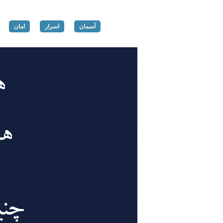
آسمان
اسرار
امان