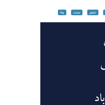
عشق
مست
وفا