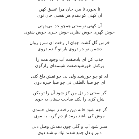
تا بخورد تا ببرد جان مرا عشق كهن
آن كهنی كو دهدم هر نفسی جان نوی
آن كهنی نوصفتی همچو خدا بی‌جهتی
خوش گهری خوش نظری خوش خبری خوش شنوی
خرمن گل گشت جهان از رخت ای سرو روان
دشمن تو جو دروی یار تو گندم دروی
جذب كن ای بادصفت آب وجود همه را
بركش خورشیدصفت شبنمه‌ای رازگوی
ای تو چو خورشید ولی نی چو تفش داغ كنی
ای چو صبا بالطفی نی چو صبا خیره دوی
گر صفتی در دل من كژ شود آن را تو بكن
شاخ كژی را بكند صاحب بستان به خوی
گر چه شود خانه دین رخنه ز موش حسدی
موش كی باشد برمد از دم گربه به موی
سبز شود آب و گلی چون دهدش وصل دلی
دلبر و دل جمع شدند لیك نباشند دوی