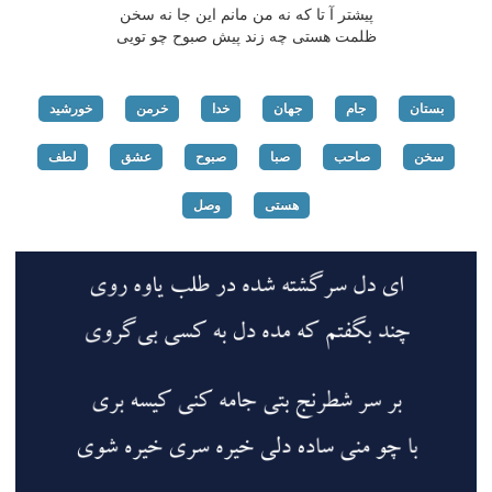
پیشتر آ تا كه نه من مانم این جا نه سخن
ظلمت هستی چه زند پیش صبوح چو تویی
بستان
جام
جهان
خدا
خرمن
خورشید
سخن
صاحب
صبا
صبوح
عشق
لطف
هستی
وصل