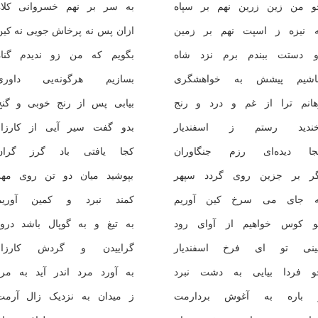
و من زین زرین نهم بر سپاه
به سر بر نهم خسروانی کلاه
ه نیزه ز اسپت نهم بر زمین
ازان پس نه پرخاش جویی نه کین
و دستت ببندم برم نزد شاه
بگویم که من زو ندیدم گناه
باشیم پیشش به خواهشگری
بسازیم هرگونه‌یی داوری
هانم ترا از غم و درد و رنج
بیابی پس از رنج خوبی و گنج
خندید رستم ز اسفندیار
بدو گفت سیر آیی از کارزار
جا دیده‌ای رزم جنگاوران
کجا یافتی باد گرز گران
گر بر جزین روی گردد سپهر
بپوشید میان دو تن روی مهر
ه جای می سرخ کین آوریم
کمند نبرد و کمین آوریم
و کوس خواهیم از آوای رود
به تیغ و به گوپال باشد درود
بینی تو ای فرخ اسفندیار
گراییدن و گردش کارزار
و فردا بیایی به دشت نبرد
به آورد مرد اندر آید به مرد
 باره به آغوش بردارمت
ز میدان به نزدیک زال آرمت