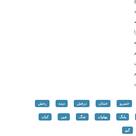
خسرو
خندان
درفش
دیده
رخش
پلنگ
پهلوان
چنگ
چین
کیان
گیو