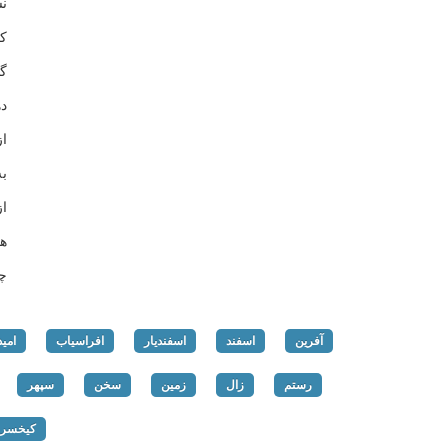
ن
ک
گ
د
ا
ب
ا
ه
چ
آفرین
اسفند
اسفندیار
افراسیاب
امید
رستم
زال
زمین
سخن
سپهر
کیخسرو