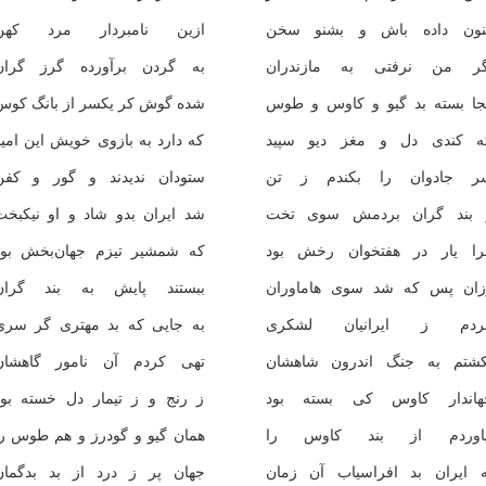
نون داده باش و بشنو سخن
ازین نامبردار مرد کهن
گر من نرفتی به مازندران
به گردن برآورده گرز گران
جا بسته بد گیو و کاوس و طوس
شده گوش کر یکسر از بانگ کوس
ه کندی دل و مغز دیو سپید
که دارد به بازوی خویش این امی
ر جادوان را بکندم ز تن
ستودان ندیدند و گور و کفن
 بند گران بردمش سوی تخت
شد ایران بدو شاد و او نیکبخت
را یار در هفتخوان رخش بود
که شمشیر تیزم جهان‌بخش بود
زان پس که شد سوی هاماوران
ببستند پایش به بند گران
بردم ز ایرانیان لشکری
به جایی که بد مهتری گر سری
کشتم به جنگ اندرون شاهشان
تهی کردم آن نامور گاهشان
هاندار کاوس کی بسته بود
ز رنج و ز تیمار دل خسته بود
یاوردم از بند کاوس را
همان گیو و گودرز و هم طوس را
ه ایران بد افراسیاب آن زمان
جهان پر ز درد از بد بدگمان