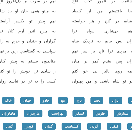
شانمت بر نامور تخت عاج
نهم بر سرت بر دل‌افروز تاج
جا یافتستم من از کیقباد
به مینو همی جان او باد شاد
شایم در گنج و هر خواسته
نهم پیش تو یکسر آراسته
هم بی‌نیازی سپاه ترا
به چرخ اندر آرم کلاه ترا
زان پس بیابم به نزدیک شاه
گرازان و خندان و خرم به راه
ه مردی ترا تاج بر سر نهم
سپاسی به گشتاسپ زین بر نهم
زان پس ببندم کمر بر میان
چنانچون ببستم به پیش کیان
مه روی پالیز بی خو کنم
ز شادی تن خویش را نو کنم
و تو شاه باشی و من پهلوان
کسی را به تن در نباشد روان
ایران
بخت
بزم
تیغ
جادو
جهان
خاک
سیاوش
طوس
لشکر
لهراسپ
مازندران
هاماوران
کیقباد
گردن
گشتاسپ
گمان
گودرز
گیتی