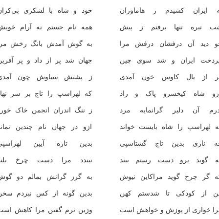
ه ایران کشیدم ز هاماوران
خود و شاه با لشکری بی‌کران
ب تیره تنها برفتم ز پیش
همه نام جستم نه آرام خویش
و دید آن درفشان درفش مرا
به گوش آمدش بانگ رخش مرا
پردخت ایران و شد سوی چین
جهان شد پر از داد و پر آفرین
ر از یال کاوس خون آمدی
ز پشتش سیاوش چون آمدی
زو شاه کیخسرو پاک و راد
که لهراسپ را تاج بر سر نهاد
درم آن دلیر گرانمایه مرد
ز ننگ اندران انجمن خاک خورد
ه لهراسپ را شاه بایست خواند
ازو در جهان نام چندین نماند
ه نازی بدین تاج گشتاسپی
بدین تازه آیین لهراسپی
ه گوید برو دست رستم ببند
نبندد مرا دست چرخ بلند
ه گر چرخ گوید مراکاین نیوش
به گرز گرانش بمالم دو گوش
ن از کودکی تا شدستم کهن
بدین گونه از کس نبردم سخن
را خواری از پوزش و خواهش است
وزین نرم گفتن مرا کاهش است