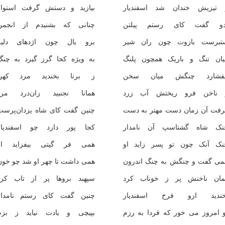
 تیزیش خندان شد اسفندیار
بیازید و دستش گرفت استوار
دو گفت کای رستم پیلتن
چنانی که بشنیدم از انجمن
تبرست بازوت چون ران شیر
برو یال چون اژدهای دلیر
یان تنگ و باریک همچون پلنگ
به ویژه کجا گرز گیرد به چنگ
یفشارد چنگش میان سخن
ز برنا بخندید مرد کهن
 ناخن فرو ریختش آب زرد
همانا نجنبید زان‌درد مرد
رفت آن زمان دست مهتر به دست
چنین گفت کای شاه یزدان‌پرست
نک شاه گشتاسپ آن نامدار
کجا پور دارد چو اسفندیار
نک آنک چون تو پسر زاید او
همی فر گیتی بیفزاید او
می گفت و چنگش به چنگ اندرون
همی داشت تا چهر او شد چو خون
مان ناخنش پر ز خوناب کرد
سپهبد بروها پر از تاب کرد
خندید ازو فرخ اسفندیار
چنین گفت کای رستم نامدار
و امروز می خور که فردا به رزم
بپیچی و یادت نیاید ز بزم