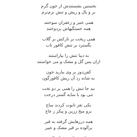
نخستین بشستندش از خون گرم
بر و یال و ریش و تنش نرم‌نرم
همی عنبر و زعفران سوختند
همه خستگیهاش بردوختند
همی ریخت بر تارکش بر گلاب
بگسترد بر تنش کافور ناب
به دیبا تنش را بیاراستند
ازان پس گل و مشک و می خواستند
کفن‌دوز بر وی ببارید خون
به شانه زد آن ریش کافورگون
نبد جا تنش را همی بر دو تخت
تنی بود با سایه گستر درخت
یکی نغز تابوت کردند ساج
برو میخ زرین و پیکر ز عاج
همه درزهایش گرفته به قیر
برآلوده بر قیر مشک و عبیر