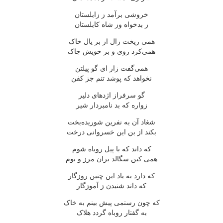
خروشی برآمد ز زابلستان
ز بدخواه وز شاه کابلستان
همی ریخت زال از بر یال خاک
همی‌کرد روی و بر خویش چاک
همی‌گفت زار ای گو پیلتن
نخواهد که پوشد تنم جز کفن
گو سرفراز اژدهای دلیر
زواره که بد نامبردار شیر
شغاد آن به نفرین شوریده‌بخت
بکند از بن این خسروانی درخت
که داند که با پیل روباه شوم
همی کین سگالد بران مرز و بوم
که دارد به یاد این چنین روزگار
که داند شنیدن ز آموزگار
که چون رستمی پیش بینم به خاک
به گفتار روباه گردد هلاک