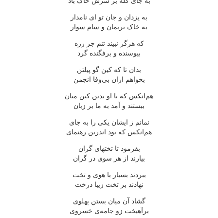
به جای کله بر سرش خاک باد
به یزدان و جان تو ای نامدار
به خاک نریمان و سام سوار
که هرگز نبیند تنم جز زره
بیوسنده و برفگنده گرد
بدان تا که کین گو پیلتن
بخواهم ازان بی‌وفا انجمن
هم‌انکس که با او بدین کین میان
ببستند و آمد به ما بر زبان
نمانم ز ایشان یکی را به جای
هم‌انکس که بود اندرین رهنمای
بفرمود تا تختهای گران
بیارند از هر سوی در گران
ببردند بسیار با هوی و تخت
نهادند بر تخت زیبا درخت
گشاد آن میان بستن پهلوی
برآهیخت زو جامه‌ی خسروی