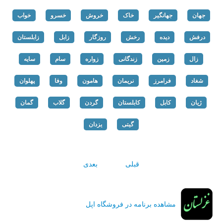
جهان
جهانگیر
خاک
خروش
خسرو
خواب
درفش
دیده
رخش
روزگار
زابل
زابلستان
زال
زمین
زندگانی
زواره
سام
سایه
شغاد
فرامرز
نریمان
هامون
وفا
پهلوان
ژیان
کابل
کابلستان
گردن
گلاب
گمان
گیتی
یزدان
قبلی
بعدی
مشاهده برنامه در فروشگاه اپل