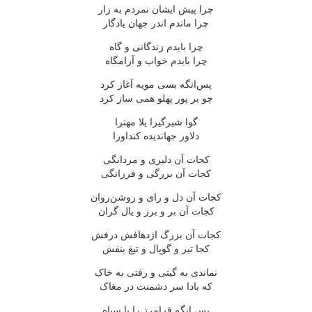
چرا پیش ایشان نمردم به زار
چرا ماندم اندر جهان یادگار
چرا بایدم زندگانی و گاه
چرا بایدم خواب و آرامگاه
پس‌انگه بسی مویه آغاز کرد
چو بر پور پهلو همی ساز کرد
گوا شیرگیرا یلا مهترا
دلاور جهاندیده کنداورا
کجات آن دلیری و مردانگی
کجات آن بزرگی و فرزانگی
کجات آن دل و رای و روشن‌روان
کجات آن بر و برز و یال گران
کجات آن بزرگ اژدهافش درفش
کجا تیر و گوپال و تیغ بنفش
نماندی به گیتی و رفتی به خاک
که بادا سر دشمنت در مغاک
پس انگه فرامرز را با سپاه