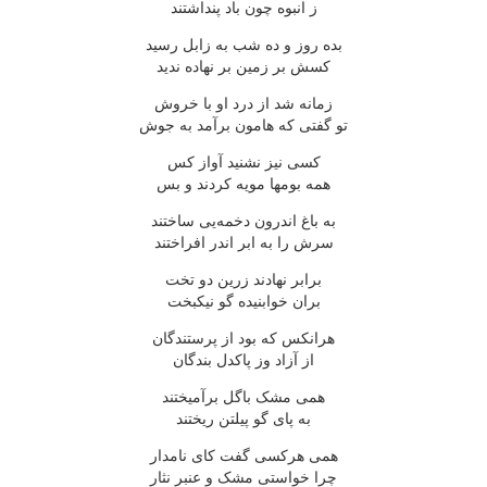
ز انبوه چون باد پنداشتند
بده روز و ده شب به زابل رسید
کسش بر زمین بر نهاده ندید
زمانه شد از درد او با خروش
تو گفتی که هامون برآمد به جوش
کسی نیز نشنید آواز کس
همه بومها مویه کردند و بس
به باغ اندرون دخمه‌یی ساختند
سرش را به ابر اندر افراختند
برابر نهادند زرین دو تخت
بران خوابنیده گو نیکبخت
هرانکس که بود از پرستندگان
از آزاد وز پاکدل بندگان
همی مشک باگل برآمیختند
به پای گو پیلتن ریختند
همی هرکسی گفت کای نامدار
چرا خواستی مشک و عنبر نثار