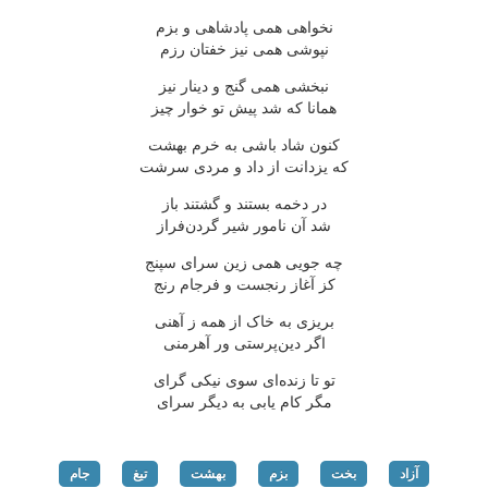
نخواهی همی پادشاهی و بزم
نپوشی همی نیز خفتان رزم
نبخشی همی گنج و دینار نیز
همانا که شد پیش تو خوار چیز
کنون شاد باشی به خرم بهشت
که یزدانت از داد و مردی سرشت
در دخمه بستند و گشتند باز
شد آن نامور شیر گردن‌فراز
چه جویی همی زین سرای سپنج
کز آغاز رنجست و فرجام رنج
بریزی به خاک از همه ز آهنی
اگر دین‌پرستی ور آهرمنی
تو تا زنده‌ای سوی نیکی گرای
مگر کام یابی به دیگر سرای
آزاد
بخت
بزم
بهشت
تیغ
جام