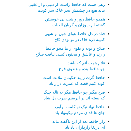
زهی همت که حافظ راست از دنیی و از عقبی
نیاید هیچ در چشمش بجز خاک سر کویت
همچو حافظ روز و شب بی خویشتن
گشته ام سوزان و گریان الغیاث
فتاد در دل حافظ هوای چون تو شهی
کمینه ذره خاک در تو بودی کاج
صلاح و توبه و تقوی ز ما مجو حافظ
ز رند و عاشق و مجنون کسی نیافت صلاح
غلام همت آنم که باشد
چو حافظ بنده و هندوی فرخ
حافظ گرت ز پند حکیمان ملالت است
کوته کنیم قصه که عمرت دراز باد
قدح مگیر چو حافظ مگر به ناله چنگ
که بسته اند بر ابریشم طرب دل شاد
حافظ نهاد نیک تو کامت برآورد
جان ها فدای مردم نیکونهاد باد
راز حافظ بعد از این ناگفته ماند
ای دریغا رازداران یاد باد