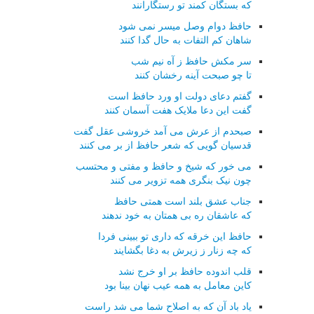
که بستگان کمند تو رستگارانند
حافظ دوام وصل میسر نمی شود
شاهان کم التفات به حال گدا کنند
سر مکش حافظ ز آه نیم شب
تا چو صبحت آینه رخشان کنند
گفتم دعای دولت او ورد حافظ است
گفت این دعا ملایک هفت آسمان کنند
صبحدم از عرش می آمد خروشی عقل گفت
قدسیان گویی که شعر حافظ از بر می کنند
می خور که شیخ و حافظ و مفتی و محتسب
چون نیک بنگری همه تزویر می کنند
جناب عشق بلند است همتی حافظ
که عاشقان ره بی همتان به خود ندهند
حافظ این خرقه که داری تو ببینی فردا
که چه زنار ز زیرش به دغا بگشایند
قلب اندوده حافظ بر او خرج نشد
کاین معامل به همه عیب نهان بینا بود
یاد باد آن که به اصلاح شما می شد راست