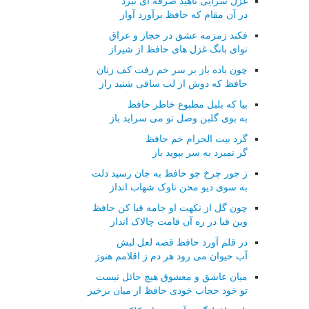
غزل سرایی ناهید صرفه ای نبرد
در آن مقام که حافظ برآورد آواز
فکند زمزمه عشق در حجاز و عراق
نوای بانگ غزل های حافظ از شیراز
چون باده باز بر سر خم رفت کف زنان
حافظ که دوش از لب ساقی شنید راز
بیا که بلبل مطبوع خاطر حافظ
به بوی گلبن وصل تو می سراید باز
گرد بیت الحرام خم حافظ
گر نمیرد به سر بپوید باز
ز جور چرخ چو حافظ به جان رسید دلت
به سوی دیو محن ناوک شهاب انداز
چون گل از نکهت او جامه قبا کن حافظ
وین قبا در ره آن قامت چالاک انداز
در قلم آورد حافظ قصه لعل لبش
آب حیوان می رود هر دم ز اقلامم هنوز
میان عاشق و معشوق هیچ حائل نیست
تو خود حجاب خودی حافظ از میان برخیز