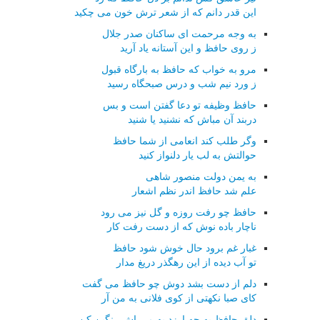
این قدر دانم که از شعر ترش خون می چکید
به وجه مرحمت ای ساکنان صدر جلال
ز روی حافظ و این آستانه یاد آرید
مرو به خواب که حافظ به بارگاه قبول
ز ورد نیم شب و درس صبحگاه رسید
حافظ وظیفه تو دعا گفتن است و بس
دربند آن مباش که نشنید یا شنید
وگر طلب کند انعامی از شما حافظ
حوالتش به لب یار دلنواز کنید
به یمن دولت منصور شاهی
علم شد حافظ اندر نظم اشعار
حافظ چو رفت روزه و گل نیز می رود
ناچار باده نوش که از دست رفت کار
غبار غم برود حال خوش شود حافظ
تو آب دیده از این رهگذر دریغ مدار
دلم از دست بشد دوش چو حافظ می گفت
کای صبا نکهتی از کوی فلانی به من آر
دلق حافظ به چه ارزد به می اش رنگین کن