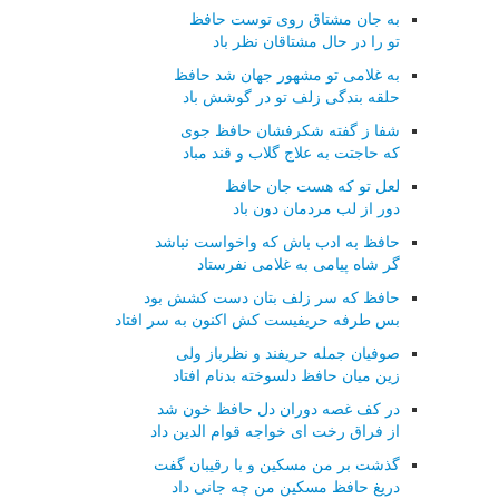
به جان مشتاق روی توست حافظ
تو را در حال مشتاقان نظر باد
به غلامی تو مشهور جهان شد حافظ
حلقه بندگی زلف تو در گوشش باد
شفا ز گفته شکرفشان حافظ جوی
که حاجتت به علاج گلاب و قند مباد
لعل تو که هست جان حافظ
دور از لب مردمان دون باد
حافظ به ادب باش که واخواست نباشد
گر شاه پیامی به غلامی نفرستاد
حافظ که سر زلف بتان دست کشش بود
بس طرفه حریفیست کش اکنون به سر افتاد
صوفیان جمله حریفند و نظرباز ولی
زین میان حافظ دلسوخته بدنام افتاد
در کف غصه دوران دل حافظ خون شد
از فراق رخت ای خواجه قوام الدین داد
گذشت بر من مسکین و با رقیبان گفت
دریغ حافظ مسکین من چه جانی داد