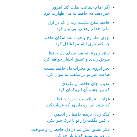
اگر امام جماعت طلب کند امروز
خبر دهید که حافظ به می طهارت کرد
حافظ مکن ملامت رندان که در ازل
ما را خدا ز زهد ریا بی نیاز کرد
نزدی شاه رخ و فوت شد امکان حافظ
چه کنم بازی ایام مرا غافل کرد
نفاق و زرق نبخشد صفای دل حافظ
طریق رندی و عشق اختیار خواهم کرد
بجز ابروی تو محراب دل حافظ نیست
طاعت غیر تو در مذهب ما نتوان کرد
عدو با جان حافظ آن نکردی
که تیر چشم آن ابروکمان کرد
غزلیات عراقیست سرود حافظ
که شنید این ره دلسوز که فریاد نکرد
کلک زبان بریده حافظ در انجمن
با کس نگفت راز تو تا ترک سر نکرد
فکر عشق آتش غم در دل حافظ زد و سوخت
یار دیرینه ببینید که با یار چه کرد