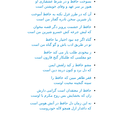
بسوخت حافظ و در شرط عشقبازی او
هنوز بر سر عهد و وفای خویشتن است
آن که در طرز غزل نکته به حافظ آموخت
یار شیرین سخن نادره گفتار من است
حافظ از حشمت پرویز دگر قصه مخوان
که لبش جرعه کش خسرو شیرین من است
گناه اگر چه نبود اختیار ما حافظ
تو در طریق ادب باش و گو گناه من است
ز بیخودی طلب یار می کند حافظ
چو مفلسی که طلبکار گنج قارون است
مشو حافظ ز کید زلفش ایمن
که دل برد و کنون دربند دین است
فقر ظاهر مبین که حافظ را
سینه گنجینه محبت اوست
حافظ از معتقدان است گرامی دارش
زان که بخشایش بس روح مکرم با اوست
نه این زمان دل حافظ در آتش هوس است
که داغدار ازل همچو لاله خودروست