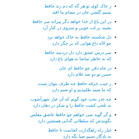
ز خاک کوی تو هر گه که دم زند حافظ
نسیم گلشن جان در مشام ما افتد
در این باغ از خدا خواهد دگر پیرانه سر حافظ
نشیند بر لب جویی و سروی در کنار آرد
دل شکسته حافظ به خاک خواهد برد
چو لاله داغ هوایی که بر جگر دارد
سر درس عشق دارد دل دردمند حافظ
که نه خاطر تماشا نه هوای باغ دارد
در چاه ذقن چو حافظ ای جان
حسن تو دو صد غلام دارد
ز جیب خرقه حافظ چه طرف بتوان بست
که ما صمد طلبیدیم و او صنم دارد
چه عذر بخت خود گویم که آن عیار شهرآشوب
به تلخی کشت حافظ را و شکر در دهان دارد
و گر گوید نمی خواهم چو حافظ عاشق مفلس
بگوییدش که سلطانی گدایی همنشین دارد
غبار راه راهگذارت کجاست تا حافظ
به یادگار نسیم صبا نگه دارد