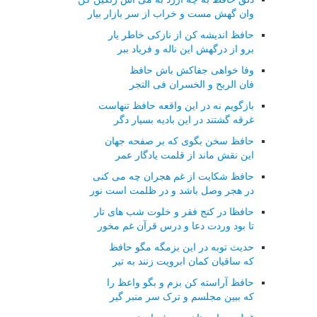
وان گهش مست و خراب از سر بازار بیار
حافظ اندیشه کن از نازکی خاطر یار
برو از درگهش این ناله و فریاد ببر
وفا خواهی جفاکش باش حافظ
فان الربح و الخسران فی التجر
بازگویم نه در این واقعه حافظ تنهاست
غرقه گشتند در این بادیه بسیار دگر
حافظ سخن بگوی که بر صفحه جهان
این نقش ماند از قلمت یادگار عمر
حافظ شکایت از غم هجران چه می کنی
در هجر وصل باشد و در ظلمت است نور
حافظا در کنج فقر و خلوت شب های تار
تا بود وردت دعا و درس قرآن غم مخور
حدیث توبه در این بزمگه مگو حافظ
که ساقیان کمان ابرویت زنند به تیر
حافظ آراسته کن بزم و بگو واعظ را
که ببین مجلسم و ترک سر منبر گیر