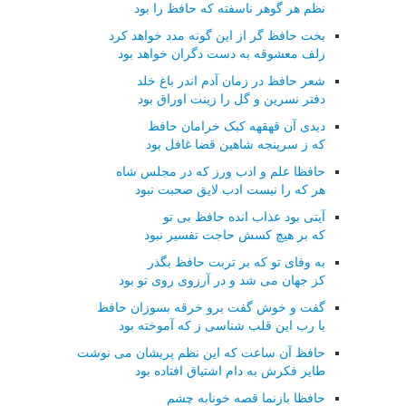
نظم هر گوهر ناسفته که حافظ را بود
بخت حافظ گر از این گونه مدد خواهد کرد
زلف معشوقه به دست دگران خواهد بود
شعر حافظ در زمان آدم اندر باغ خلد
دفتر نسرین و گل را زینت اوراق بود
دیدی آن قهقهه کبک خرامان حافظ
که ز سرپنجه شاهین قضا غافل بود
حافظا علم و ادب ورز که در مجلس شاه
هر که را نیست ادب لایق صحبت نبود
آیتی بود عذاب انده حافظ بی تو
که بر هیچ کسش حاجت تفسیر نبود
به وفای تو که بر تربت حافظ بگذر
کز جهان می شد و در آرزوی روی تو بود
گفت و خوش گفت برو خرقه بسوزان حافظ
یا رب این قلب شناسی ز که آموخته بود
حافظ آن ساعت که این نظم پریشان می نوشت
طایر فکرش به دام اشتیاق افتاده بود
حافظا بازنما قصه خونابه چشم