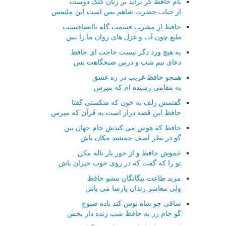
نام حافظ گر برآید بر زبان کلک دوست
از جناب حضرت شاهم بس است این ملتمس
حافظ از مشرب قسمت گله ناانصافیست
طبع چون آب و غزل های روان ما را بس
به هیچ ورد دگر نیست حاجت ای حافظ
دعای نیم شب و درس صبحگاهت بس
همچو حافظ غریب در ره عشق
به مقامی رسیده ام که مپرس
گفتمش زلف به خون که شکستی گفتا
حافظ این قصه دراز است به قرآن که مپرس
حافظ که هوس می کندش جام جهان بین
گو در نظر آصف جمشید مکان باش
خموش حافظ و از جور یار ناله مکن
تو را که گفت که در روی خوب حیران باش
مرید طاعت بیگانگان مشو حافظ
ولی معاشر رندان پارسا می باش
ساقی چو شاه نوش کند باده صبوح
گو جام زر به حافظ شب زنده دار بخش