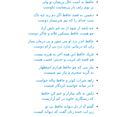
حافظ بد است حال پریشان تو ولی
بر بوی زلف یار پریشانیت نکوست
دشمن به قصد حافظ اگر دم زند چه باک
منت خدای را که نیم شرمسار دوست
چه باشد ار شود از بند غم دلش آزاد
چو هست حافظ مسکین غلام و چاکر دوست
حافظ اندر درد او می سوز و بی درمان بساز
زان که درمانی ندارد درد بی آرام دوست
فریاد حافظ این همه آخر به هرزه نیست
هم قصه ای غریب و حدیثی عجیب هست
بیار می که چو حافظ هزارم استظهار
به گریه سحری و نیاز نیم شبیست
زاهد شراب کوثر و حافظ پیاله خواست
تا در میانه خواسته کردگار چیست
دلش به ناله میازار و ختم کن حافظ
که رستگاری جاوید در کم آزاریست
گفتم آه از دل دیوانه حافظ بی تو
زیر لب خنده زنان گفت که دیوانه کیست