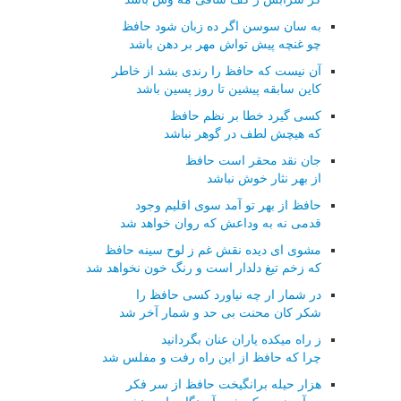
به سان سوسن اگر ده زبان شود حافظ
چو غنچه پیش تواش مهر بر دهن باشد
آن نیست که حافظ را رندی بشد از خاطر
کاین سابقه پیشین تا روز پسین باشد
کسی گیرد خطا بر نظم حافظ
که هیچش لطف در گوهر نباشد
جان نقد محقر است حافظ
از بهر نثار خوش نباشد
حافظ از بهر تو آمد سوی اقلیم وجود
قدمی نه به وداعش که روان خواهد شد
مشوی ای دیده نقش غم ز لوح سینه حافظ
که زخم تیغ دلدار است و رنگ خون نخواهد شد
در شمار ار چه نیاورد کسی حافظ را
شکر کان محنت بی حد و شمار آخر شد
ز راه میکده یاران عنان بگردانید
چرا که حافظ از این راه رفت و مفلس شد
هزار حیله برانگیخت حافظ از سر فکر