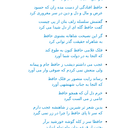
حافظ افتادگی از دست مده زان که حسود
عرض و مال و دل و دین در سر مغروری کرد
گفتمش سلسله زلف بتان از پی چیست
گفت حافظ گله ای از دل شیدا می کرد
گر این نصیحت شاهانه بشنوی حافظ
به شاهراه حقیقت گذر توانی کرد
فلک غلامی حافظ کنون به طوع کند
که التجا به در دولت شما آورد
عجب می داشتم دیشب ز حافظ جام و پیمانه
ولی منعش نمی کردم که صوفی وار می آورد
رساند رایت منصور بر فلک حافظ
که التجا به جناب شهنشهی آورد
خرم دل آن که همچو حافظ
جامی ز می الست گیرد
بدین شعر تر شیرین ز شاهنشه عجب دارم
که سر تا پای حافظ را چرا در زر نمی گیرد
حافظا سر ز کله گوشه خورشید برآر
بختت ار قرعه بدان ماه تمام اندازد