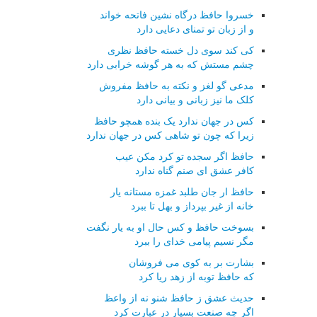
خسروا حافظ درگاه نشین فاتحه خواند
و از زبان تو تمنای دعایی دارد
کی کند سوی دل خسته حافظ نظری
چشم مستش که به هر گوشه خرابی دارد
مدعی گو لغز و نکته به حافظ مفروش
کلک ما نیز زبانی و بیانی دارد
کس در جهان ندارد یک بنده همچو حافظ
زیرا که چون تو شاهی کس در جهان ندارد
حافظ اگر سجده تو کرد مکن عیب
کافر عشق ای صنم گناه ندارد
حافظ ار جان طلبد غمزه مستانه یار
خانه از غیر بپرداز و بهل تا ببرد
بسوخت حافظ و کس حال او به یار نگفت
مگر نسیم پیامی خدای را ببرد
بشارت بر به کوی می فروشان
که حافظ توبه از زهد ریا کرد
حدیث عشق ز حافظ شنو نه از واعظ
اگر چه صنعت بسیار در عبارت کرد