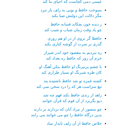
عیسی دمی کجاست که احیای ما کند
بسوخت حافظ و بویی به زلف یار نبرد
مگر دلالت این دولتش صبا بکند
ز دیده خون بچکاند فسانه حافظ
چو یاد وقت زمان شباب و شیب کند
حافظا گر نروی از در او هم روزی
گذری بر سرت از گوشه کناری بکند
ره نبردیم به مقصود خود اندر شیراز
خرم آن روز که حافظ ره بغداد کند
با چشم پرنیرنگ او حافظ مکن آهنگ او
کان طره شبرنگ او بسیار طراری کند
کشته غمزه تو شد حافظ ناشنیده پند
تیغ سزاست هر که را درد سخن نمی کند
زاهد ار رندی حافظ نکند فهم چه شد
دیو بگریزد از آن قوم که قرآن خوانند
چو منصور از مراد آنان که بردارند بر دارند
بدین درگاه حافظ را چو می خوانند می رانند
خلاص حافظ از آن زلف تابدار مباد