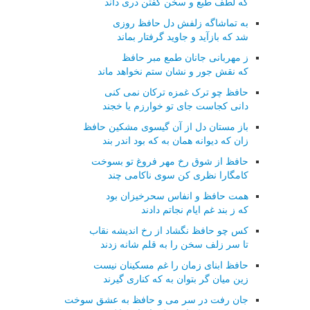
که لطف طبع و سخن گفتن دری داند
به تماشاگه زلفش دل حافظ روزی
شد که بازآید و جاوید گرفتار بماند
ز مهربانی جانان طمع مبر حافظ
که نقش جور و نشان ستم نخواهد ماند
حافظ چو ترک غمزه ترکان نمی کنی
دانی کجاست جای تو خوارزم یا خجند
باز مستان دل از آن گیسوی مشکین حافظ
زان که دیوانه همان به که بود اندر بند
حافظ از شوق رخ مهر فروغ تو بسوخت
کامگارا نظری کن سوی ناکامی چند
همت حافظ و انفاس سحرخیزان بود
که ز بند غم ایام نجاتم دادند
کس چو حافظ نگشاد از رخ اندیشه نقاب
تا سر زلف سخن را به قلم شانه زدند
حافظ ابنای زمان را غم مسکینان نیست
زین میان گر بتوان به که کناری گیرند
جان رفت در سر می و حافظ به عشق سوخت