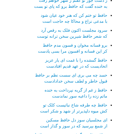
ز دست جور تو گفتم ز شهر خواهم رفت
به خنده گفت که حافظ برو که پای تو بست
حافظ تو ختم کن که هنر خود عیان شود
با مدعی نزاع و محاکا چه حاجت است
سرود مجلست اکنون فلک به رقص آرد
که شعر حافظ شیرین سخن ترانه توست
برو فسانه مخوان و فسون مدم حافظ
کز این فسانه و افسون مرا بسی یادست
حافظ گمشده را با غمت ای یار عزیز
اتحادیست که در عهد قدیم افتادست
حسد چه می بری ای سست نظم بر حافظ
قبول خاطر و لطف سخن خدادادست
حافظ ز غم از گریه نپرداخت به خنده
ماتم زده را داعیه سور نماندست
حافظ چه طرفه شاخ نباتیست کلک تو
کش میوه دلپذیرتر از شهد و شکر است
ای مجلسیان سوز دل حافظ مسکین
از شمع بپرسید که در سوز و گداز است