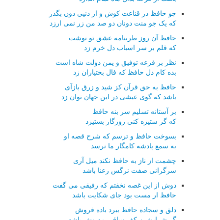
چو حافظ در قناعت کوش و از دنیی دون بگذر
که یک جو منت دونان دو صد من زر نمی ارزد
حافظ آن روز طربنامه عشق تو نوشت
که قلم بر سر اسباب دل خرم زد
نظر بر قرعه توفیق و یمن دولت شاه است
بده کام دل حافظ که فال بختیاران زد
حافظ به حق قرآن کز شید و زرق بازآی
باشد که گوی عیشی در این جهان توان زد
بر آستانه تسلیم سر بنه حافظ
که گر ستیزه کنی روزگار بستیزد
بسوخت حافظ و ترسم که شرح قصه او
به سمع پادشه کامگار ما نرسد
چشمت از ناز به حافظ نکند میل آری
سرگرانی صفت نرگس رعنا باشد
دوش از این غصه نخفتم که رفیقی می گفت
حافظ ار مست بود جای شکایت باشد
دلق و سجاده حافظ ببرد باده فروش
گر شرابش ز کف ساقی مه وش باشد