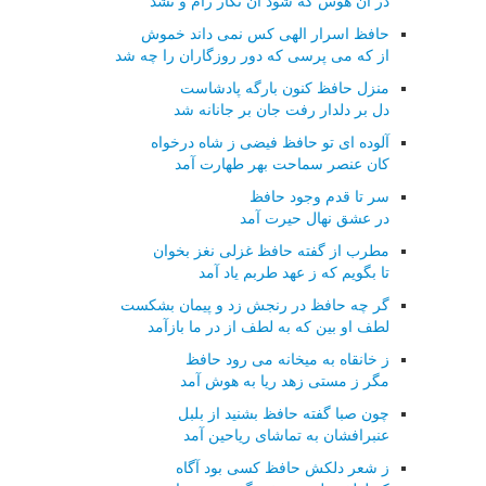
در آن هوس که شود آن نگار رام و نشد
حافظ اسرار الهی کس نمی داند خموش
از که می پرسی که دور روزگاران را چه شد
منزل حافظ کنون بارگه پادشاست
دل بر دلدار رفت جان بر جانانه شد
آلوده ای تو حافظ فیضی ز شاه درخواه
کان عنصر سماحت بهر طهارت آمد
سر تا قدم وجود حافظ
در عشق نهال حیرت آمد
مطرب از گفته حافظ غزلی نغز بخوان
تا بگویم که ز عهد طربم یاد آمد
گر چه حافظ در رنجش زد و پیمان بشکست
لطف او بین که به لطف از در ما بازآمد
ز خانقاه به میخانه می رود حافظ
مگر ز مستی زهد ریا به هوش آمد
چون صبا گفته حافظ بشنید از بلبل
عنبرافشان به تماشای ریاحین آمد
ز شعر دلکش حافظ کسی بود آگاه