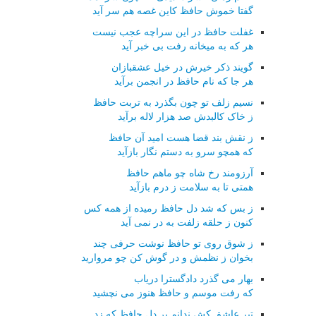
گفتا خموش حافظ کاین غصه هم سر آید
غفلت حافظ در این سراچه عجب نیست
هر که به میخانه رفت بی خبر آید
گویند ذکر خیرش در خیل عشقبازان
هر جا که نام حافظ در انجمن برآید
نسیم زلف تو چون بگذرد به تربت حافظ
ز خاک کالبدش صد هزار لاله برآید
ز نقش بند قضا هست امید آن حافظ
که همچو سرو به دستم نگار بازآید
آرزومند رخ شاه چو ماهم حافظ
همتی تا به سلامت ز درم بازآید
ز بس که شد دل حافظ رمیده از همه کس
کنون ز حلقه زلفت به در نمی آید
ز شوق روی تو حافظ نوشت حرفی چند
بخوان ز نظمش و در گوش کن چو مروارید
بهار می گذرد دادگسترا دریاب
که رفت موسم و حافظ هنوز می نچشید
تیر عاشق کش ندانم بر دل حافظ که زد