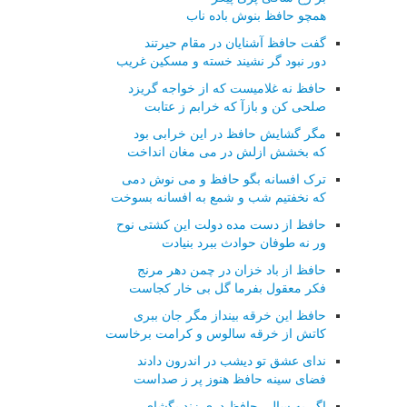
همچو حافظ بنوش باده ناب
گفت حافظ آشنایان در مقام حیرتند
دور نبود گر نشیند خسته و مسکین غریب
حافظ نه غلامیست که از خواجه گریزد
صلحی کن و بازآ که خرابم ز عتابت
مگر گشایش حافظ در این خرابی بود
که بخشش ازلش در می مغان انداخت
ترک افسانه بگو حافظ و می نوش دمی
که نخفتیم شب و شمع به افسانه بسوخت
حافظ از دست مده دولت این کشتی نوح
ور نه طوفان حوادث ببرد بنیادت
حافظ از باد خزان در چمن دهر مرنج
فکر معقول بفرما گل بی خار کجاست
حافظ این خرقه بینداز مگر جان ببری
کاتش از خرقه سالوس و کرامت برخاست
ندای عشق تو دیشب در اندرون دادند
فضای سینه حافظ هنوز پر ز صداست
اگر به سالی حافظ دری زند بگشای