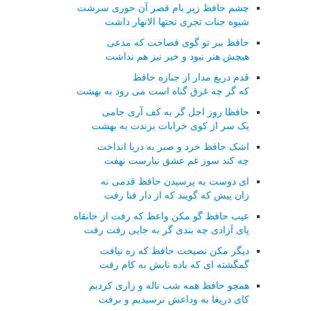
چشم حافظ زیر بام قصر آن حوری سرشت
شیوه جنات تجری تحتها الانهار داشت
حافظ ببر تو گوی فصاحت که مدعی
هیچش هنر نبود و خبر نیز هم نداشت
قدم دریغ مدار از جنازه حافظ
که گر چه غرق گناه است می رود به بهشت
حافظا روز اجل گر به کف آری جامی
یک سر از کوی خرابات برندت به بهشت
اشک حافظ خرد و صبر به دریا انداخت
چه کند سوز غم عشق نیارست نهفت
ای دوست به پرسیدن حافظ قدمی نه
زان پیش که گویند که از دار فنا رفت
عیب حافظ گو مکن واعظ که رفت از خانقاه
پای آزادی چه بندی گر به جایی رفت رفت
دیگر مکن نصیحت حافظ که ره نیافت
گمگشته ای که باده نابش به کام رفت
همچو حافظ همه شب ناله و زاری کردیم
کای دریغا به وداعش نرسیدیم و برفت