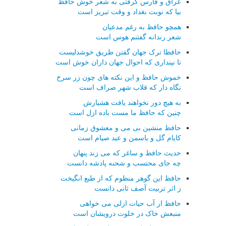
عراق و فارس گرفتی به شعر خوش حافظ
بیا که نوبت بغداد و وقت تبریز است
همچو حافظ به رغم مدعیان
شعر رندانه گفتنم هوس است
حافظا ترک جهان گفتن طریق خوشدلیست
تا نپنداری که احوال جهان داران خوش است
خموش حافظ و این نکته های چون زر سرخ
نگاه دار که قلاب شهر صراف است
به هیچ دور نخواهند یافت هشیارش
چنین که حافظ ما مست باده ازل است
حافظ منشین بی می و معشوق زمانی
کایام گل و یاسمن و عید صیام است
حدیث حافظ و ساغر که می زند پنهان
چه جای محتسب و شحنه پادشه دانست
حافظ این گوهر منظوم که از طبع انگیخت
ز اثر تربیت آصف ثانی دانست
حافظ ار آب حیات ازلی می خواهی
منبعش خاک در خلوت درویشان است