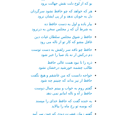
بو که از لوح دلت نقش جهالت برود
هر که خواهد که چو حافظ نشود سرگردان
دل به خوبان ندهد و از پی ایشان نرود
بیار باده و اول به دست حافظ ده
به شرط آن که ز مجلس سخن به درنرود
حافظ ز شوق مجلس سلطان غیاث دین
غافل مشو که کار تو از ناله می رود
حافظ چو نافه سر زلفش به دست توست
دم درکش ار نه باد صبا را خبر شود
ذره را تا نبود همت عالی حافظ
طالب چشمه خورشید درخشان نشود
خواجه دانست که من عاشقم و هیچ نگفت
حافظ ار نیز بداند که چنینم چه شود
گفتم روم به خواب و ببینم جمال دوست
حافظ ز آه و ناله امانم نمی دهد
به خنده گفت که حافظ خدای را مپسند
که بوسه تو رخ ماه را بیالاید
گفتم زمان عشرت دیدی که چون سر آمد