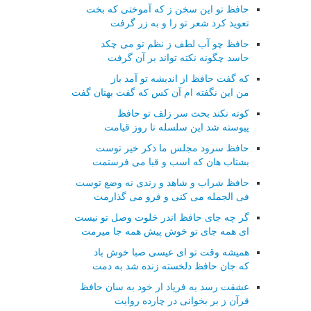
حافظ تو این سخن ز که آموختی که بخت
تعویذ کرد شعر تو را و به زر گرفت
حافظ چو آب لطف ز نظم تو می چکد
حاسد چگونه نکته تواند بر آن گرفت
که گفت حافظ از اندیشه تو آمد باز
من این نگفته ام آن کس که گفت بهتان گفت
کوته نکند بحث سر زلف تو حافظ
پیوسته شد این سلسله تا روز قیامت
حافظ سرود مجلس ما ذکر خیر توست
بشتاب هان که اسب و قبا می فرستمت
حافظ شراب و شاهد و رندی نه وضع توست
فی الجمله می کنی و فرو می گذارمت
گر چه جای حافظ اندر خلوت وصل تو نیست
ای همه جای تو خوش پیش همه جا میرمت
همیشه وقت تو ای عیسی صبا خوش باد
که جان حافظ دلخسته زنده شد به دمت
عشقت رسد به فریاد ار خود به سان حافظ
قرآن ز بر بخوانی در چارده روایت