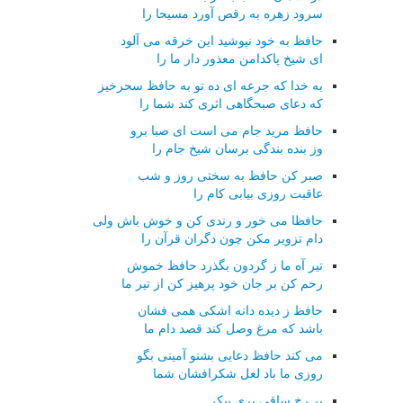
سرود زهره به رقص آورد مسیحا را
حافظ به خود نپوشید این خرقه می آلود
ای شیخ پاکدامن معذور دار ما را
به خدا که جرعه ای ده تو به حافظ سحرخیز
که دعای صبحگاهی اثری کند شما را
حافظ مرید جام می است ای صبا برو
وز بنده بندگی برسان شیخ جام را
صبر کن حافظ به سختی روز و شب
عاقبت روزی بیابی کام را
حافظا می خور و رندی کن و خوش باش ولی
دام تزویر مکن چون دگران قرآن را
تیر آه ما ز گردون بگذرد حافظ خموش
رحم کن بر جان خود پرهیز کن از تیر ما
حافظ ز دیده دانه اشکی همی فشان
باشد که مرغ وصل کند قصد دام ما
می کند حافظ دعایی بشنو آمینی بگو
روزی ما باد لعل شکرافشان شما
بر رخ ساقی پری پیکر