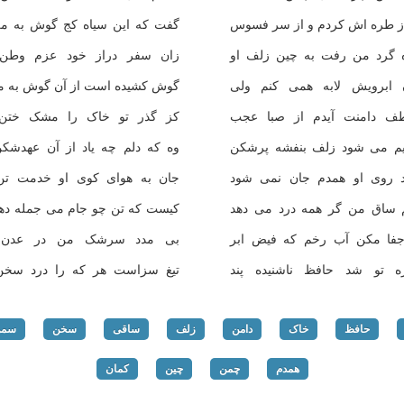
 ز طره اش کردم و از سر فسوس
گفت که این سیاه کج گوش به من
ه گرد من رفت به چین زلف او
زان سفر دراز خود عزم وطن 
 ابرویش لابه همی کنم ولی
گوش کشیده است از آن گوش به م
طف دامنت آیدم از صبا عجب
کز گذر تو خاک را مشک ختن 
م می شود زلف بنفشه پرشکن
وه که دلم چه یاد از آن عهدشک
د روی او همدم جان نمی شود
جان به هوای کوی او خدمت تن
ساق من گر همه درد می دهد
کیست که تن چو جام می جمله ده
فا مکن آب رخم که فیض ابر
بی مدد سرشک من در عدن 
ه تو شد حافظ ناشنیده پند
تیغ سزاست هر که را درد سخن
حافظ
خاک
دامن
زلف
ساقی
سخن
سمن
همدم
چمن
چین
کمان