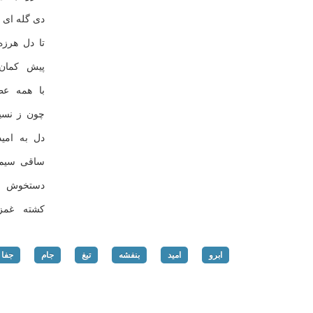
دی گله ای
تا دل هرز
پیش کمان
با همه ع
چون ز نسی
دل به امی
ساقی سیم 
دستخوش ج
کشته غمز
ابرو
امید
بنفشه
تیغ
جام
جفا