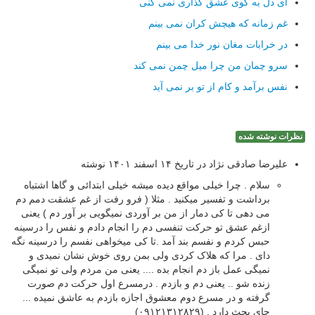
ای دل به کوی عشق گذاری نمی کنی
غم زمانه که هیچش کران نمی بینم
در خرابات مغان نور خدا می بینم
سرو چمان من چرا میل چمن نمی کند
نفس برآمد و کام از تو بر نمی آید
نظرات نوشته شده
علیرضا صادقی نژاد در تاریخ ۱۴ اسفند ۱۴۰۱ نوشته
سلام . چرا خیلی مواقع دیده میشه خیلی ابتدائی و گاها اشتباه
برداشت و تفسیر میکنید . مثلا ( فرو رفت از غم عشقت دمم دم
می دهی تا کی دمار از من بر آوردی نمیگویی بر آور دم ) یعنی
ازغم عشق تو حرکت تنفسی دم را انجام دادم و نفس را درسینه
حبس کردم و نفسم بند آمد .تا کی میخواهی نفسم را درسینه نگه
دای . مرا که هلاک کردی ولی بمن روی خوش نشان نمیدی و
نمیگی عمل باز دم انجام بده .... یعنی من مردم ولی تو نمیگی
زنده شو .. یعنی دم و بازدم . درمسرع اول حرکت دم صورت
گرفته و در مسرع دوم معشوق اجازه بازدم به عاشق نمیده ...
جای بحث دارد . (۰۹۱۲۱۳۱۲۸۲۹)