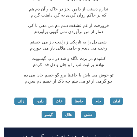
ندارم دستت از دامن بجز در خاک و آن دم هم
که بر خاکم روان گردی به گرد دامنت گردم
فرورفت از غم عشقت دمم دم می دهی تا کی
دمار از من برآوردی نمی گویی برآوردم
شبی دل را به تاریکی ز زلفت باز می جستم
رخت می دیدم و جامی هلالی باز می خوردم
کشیدم در برت ناگاه و شد در تاب گیسویت
نهادم بر لبت لب را و جان و دل فدا کردم
تو خوش می باش با حافظ برو گو خصم جان می ده
چو گرمی از تو می بینم چه باک از خصم دم سردم
امان
جام
حافظ
خاک
دامن
زلف
عشق
هلال
گیسو