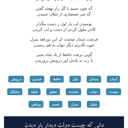
گه چون نسیم با گل راز نهفته گفتن
گه سر عشقبازی از بلبلان شنیدن
بوسیدن لب یار اول ز دست مگذار
کآخر ملول گردی از دست و لب گزیدن
فرصت شمار صحبت کز این دوراهه منزل
چون بگذریم دیگر نتوان به هم رسیدن
گویی برفت حافظ از یاد شاه یحیی
یا رب به یادش آور درویش پروریدن
آسان
بستان
بلبل
حافظ
خسرو
درویش
دوست
دولت
صحبت
عشق
غنچه
مشکل
ملول
منزل
نسیم
پیراهن