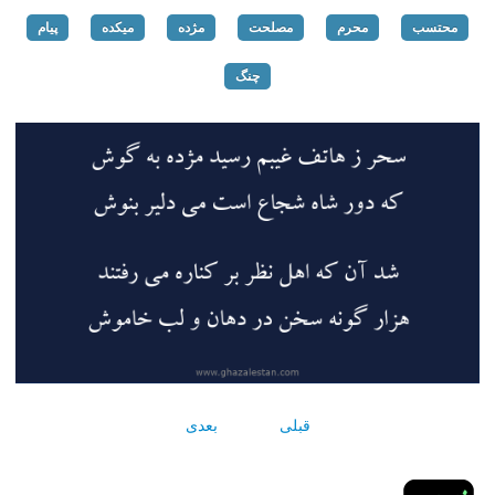
محتسب
محرم
مصلحت
مژده
میکده
پیام
چنگ
قبلی
بعدی