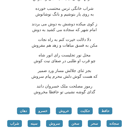
شراب خانگی ترس محتسب خورده
به روی یار بنوشیم و بانگ نوشانوش
ز کوی میکده دوشش به دوش می بردند
امام شهر که سجاده می کشید به دوش
دلا دلالت خیرت کنم به راه نجات
مکن به فسق مباهات و زهد هم مفروش
محل نور تجلیست رای انور شاه
چو قرب او طلبی در صفای نیت کوش
بجز ثنای جلالش مساز ورد ضمیر
که هست گوش دلش محرم پیام سروش
رموز مصلحت ملک خسروان دانند
گدای گوشه نشینی تو حافظا مخروش
حافظ
حکایت
خروش
خسرو
دهان
سجاده
سحر
سخن
سروش
سینه
شراب