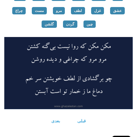
عشق
غزل
لطف
مرو
مست
چراغ
چین
گردن
گلشن
قبلی
بعدی