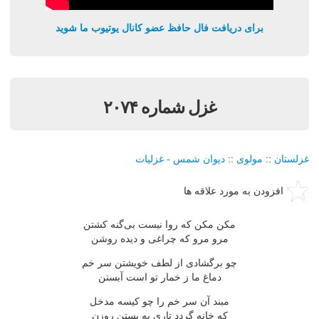
برای دریافت فال حافظ عضو کانال یوتیوب ما شوید
غزل شماره ۲۰۷۴
غزلستان
::
مولوی
::
دیوان شمس - غزلیات
افزودن به مورد علاقه ها
مكن مكن كه روا نیست بی‌گنه كشتن
مرو مرو كه چراغی و دیده روشن
چو برگشادی از لطف خویشتن سر خم
دماغ ما ز خمار تو است آبستن
مبند آن سر خم را چو كیسه مدخل
كه خانه گردد تاری به بستن روزن