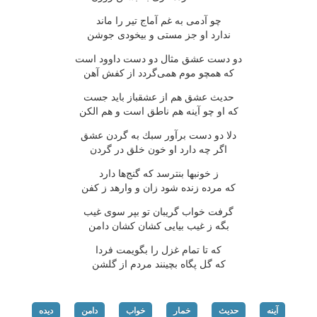
چو آدمی به غم آماج تیر را ماند
ندارد او جز مستی و بیخودی جوشن
دو دست عشق مثال دو دست داوود است
كه همچو موم همی‌گردد از كفش آهن
حدیث عشق هم از عشقباز باید جست
كه او چو آینه هم ناطق است و هم الكن
دلا دو دست برآور سبك به گردن عشق
اگر چه دارد او خون خلق در گردن
ز خونبها بنترسد كه گنج‌ها دارد
كه مرده زنده شود زان و وارهد ز كفن
گرفت خواب گریبان تو بپر سوی غیب
بگه ز غیب بیایی كشان كشان دامن
كه تا تمام غزل را بگویمت فردا
كه گل پگاه بچینند مردم از گلشن
آینه
حدیث
خمار
خواب
دامن
دیده