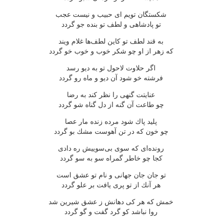
شكستگان تویم ای حبیب و نیست عجب
تو پادشاهی و لطف تو بنده جو گردد
به قند لطف تو كاین لطف‌ها غلام ویند
كه زهر از او چو شكر خوب و خوب خو گردد
اگر حلاوت لاحول تو به دیو رسد
فرشته خو شود آن دیو و ماه رو گردد
عنایتت گنهی را نظر كند به رضا
چو طاعت آن گنه از دل گناه شو گردد
پلید پاك شود مرده زنده مار عصا
چو خون كه در تن آهوست مشك بو گردد
رونده‌ای كه سوی بی‌سوییش ره دادی
كجا چو خاطر گمراه سو به سو گردد
تو جان جان جهانی و نام تو عشق است
هر آنك از تو پری یافت بر علو گردد
خمش كه هر كی دهانش ز عشق شیرین شد
روا نباشد كو گرد گفت و گو گردد