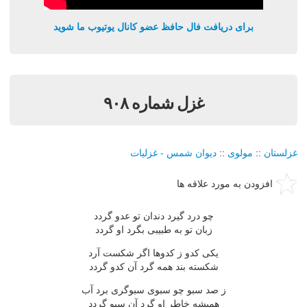
برای دریافت فال حافظ عضو کانال یوتیوب ما شوید
غزل شماره ۹۰۸
غزلستان
::
مولوی
::
دیوان شمس - غزلیات
افزودن به مورد علاقه ها
چو درد گیرد دندان تو عدو گردد
زبان تو به طبیبی بگرد او گردد
یكی كدو ز كدوها اگر شكست آرد
شكسته بند همه گرد آن كدو گردد
ز صد سبو چو سبوی سبوگری برد آب
همیشه خاطر او گرد آن سبو گردد