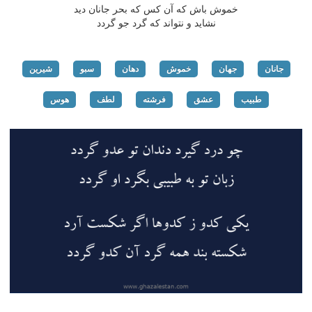
خموش باش كه آن كس كه بحر جانان دید
نشاید و نتواند كه گرد جو گردد
جانان
جهان
خموش
دهان
سبو
شیرین
طبیب
عشق
فرشته
لطف
هوس