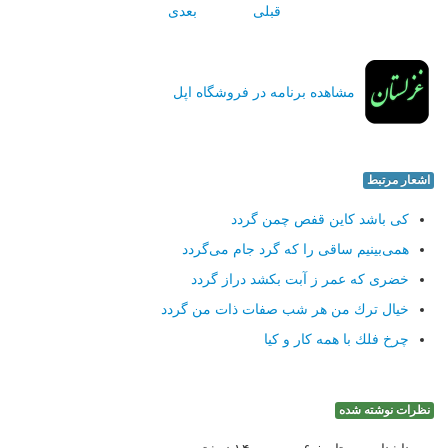
قبلی
بعدی
مشاهده برنامه در فروشگاه اپل
اشعار مرتبط
كی باشد كاین قفص چمن گردد
همی‌بینیم ساقی را كه گرد جام می‌گردد
خضری كه عمر ز آبت بكشد دراز گردد
خیال ترك من هر شب صفات ذات من گردد
چرخ فلك با همه كار و كیا
نظرات نوشته شده