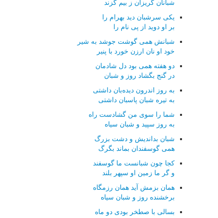
شبانان گریزان ز بیم گزند
یکی سرشبان دید بهرام را
بر او دوید از پی نام را
شبانش همی گوشت جوشد به شیر
خود او نان ارزن خورد با پنیر
دو هفته همی بود دل شادمان
در گنج بگشاد روز و شبان
به روز اندرون دیده‌بان داشتی
به تیره شبان پاسبان داشتی
شما را سوی من گشادست راه
به روز سپید و شبان سیاه
شبان بداندیش و دشت بزرگ
همی گوسفندان بماند بگرگ
کجا چون شبانست ما گوسفند
و گر ما زمین او سپهر بلند
همان بزمش آید همان رزمگاه
برخشنده روز و شبان سیاه
بسالی با صطخر بودی دو ماه