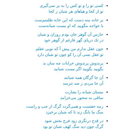
كسی تو را و تو كس را به بز نمی‌گیری
تو از كجا و هیاهای هر شبان ز كجا
بر خانه منه دست كه این خانه طلسم‌ست
با خواجه مگویید كه او مست شبانه‌ست
حارس آن گوهر جان بودم روزان و شبان
در تك دریای گهر فارغم از گوهر خود
چون عقل ندارم من پیش آ كه تویی عقلم
تو عقل بسی آن را كو چون تو شبان دارد
پرندوش پرندوش خرابات چه سان بد
بگویید بگویید اگر مست شبانید
آن جا گرگان همه شبانند
آن جا مردی ز صد نترسد
مستان شبانه را بشارت
ساقی به سحور می‌خرامد
رمه خفتست و همی‌گردد گرگ از چپ و راست
سگ ما بانگ زند تا كه شبان برخیزد
در قدح درنگری زود فرح بخش شود
گرگ چون دید سگ كهف شبان تو بود