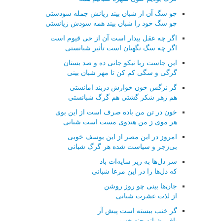
چو سگ آن از شبان بیند زیانش جمله سودستی
چو سگ خود را شبان بیند همه سودش زیانستی
اگر چه عقل بیدار است آن از حی قیوم است
اگر چه سگ نگهبان است تأثیر شبانستی
این جاست ربا نیكو جانی ده و صد بستان
گرگی و سگی كم كن تا مهر شبان بینی
گر نرگس خون خوارش دربند امانستی
هم زهر شكر گشتی هم گرگ شبانستی
خون در تن من باده صرف است از این بوی
هر موی ز من هندوی مست است شبانی
امروز در این مصر از این یوسف خوبی
بی‌زجر و سیاست شده هر گرگ شبانی
سر دل‌ها به زیر سایه‌ات باد
كه دل‌ها را در این مرعا شبانی
جان‌ها بینی چو روز روشن
از لذت عشرت شبانی
گر خنب ببسته است پیش آر
باقی شبانه چند خسبی