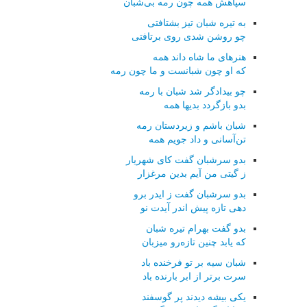
سپاهش همه چون رمه بی‌شبان
به تیره شبان تیز بشتافتی
چو روشن شدی روی برتافتی
هنرهای ما شاه داند همه
که او چون شبانست و ما چون رمه
چو بیدادگر شد شبان با رمه
بدو بازگردد بدیها همه
شبان باشم و زیردستان رمه
تن‌آسانی و داد جویم همه
بدو سرشبان گفت کای شهریار
ز گیتی من آیم بدین مرغزار
بدو سرشبان گفت ز ایدر برو
دهی تازه پیش اندر آیدت نو
بدو گفت بهرام تیره شبان
که یابد چنین تازه‌رو میزبان
شبان سیه بر تو فرخنده باد
سرت برتر از ابر بارنده باد
یکی بیشه دیدند پر گوسفند