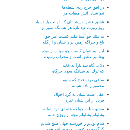
در افق چرخ زدی شعله‌ها
نیم شبان آتش میقات من
عشق عشرت پیشه ای كه دولتت پاینده باد
روز روزت عید تازه هر شبانگه سور نو
نه فلك چو آسیا ملك كیست غیر حق
باغ و چراگه زمین پر ز شبان و از گله
این نیم شبان كیست چو مهتاب رسیده
پیغامبر عشق است ز محراب رسیده
دلا بی‌گاه شد بازآ به خانه
كه ترك آید شبانگه سوی خرگاه
ساقی درده قدح كه ماییم
مخمور ز باده شبانه
عقل است شبان به گرد احوال
فریاد از این شبان خیره
مشنو حیلت خواجه هله ای دزد شبانه
بشلولم بشلولم مجه از روزن خانه
شام بودیم ز خورشید جهان صبح شدیم
گرگ بودیم كنون شهره شبانیم همه