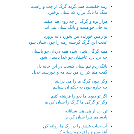
رمه خفتست همی‌گردد گرگ از چپ و راست
سگ ما بانگ برآرد كه شبان برخیزد
هزار بره و گرگ از چه روی هم علفند
به جان چو هیبت و بانگ شبان نمی‌آید
تو زمین خورنده بین بخورد دانه پرورد
عجب این گرگ گرسنه رمه را چون شبان شود
همه گرگان شبان شده همه دزدان چو پاسبان
چه برد دزد عاشقان چو خدا پاسبان شود
بانگ زدم نیم شبان كیست در این خانه دل
گفت منم كز رخ من شد مه و خورشید خجل
وگر چون گرگ ما را می درانند
چه چاره چون به حكم آن شبانیم
اگر تو دیوی ما دیو را فرشته كنیم
وگر تو گرگی ما گرگ را شبان كردیم
تن زن از هی هی شبانانه
پادشاهم چرا شبان گردم
آب حیات عشق را در رگ ما روانه كن
آینه صبوح را ترجمه شبانه كن