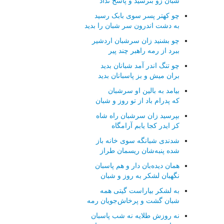
شبان زو بترسید و پاسخ نداد
چو کهتر پسر سوی بابک رسید
به دشت اندرون سر شبان را بدید
چو بشنید زان سرشبان اردشیر
ببرد از رمه راهبر چند پیر
چو تنگ اندر آمد شبانان بدید
بران میش و بز پاسبانان بدید
بیامد به بالین او سرشبان
که پدرام باد از تو روز و شبان
بپرسید زان سرشبان راه شاه
کز ایدر کجا یابم آرامگاه
شدندی شبانگه سوی خانه باز
شده پنبه‌شان ریسمان طراز
همان دیده‌بان دار و هم پاسبان
نگهبان لشکر به روز و شبان
به لشکر بیاراست گیتی همه
شبان گشت و پرخاش‌جویان رمه
نه روزش طلایه نه شب پاسبان