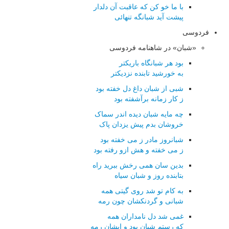
با ما خو کن که عاقبت آن دلدار
پیشت آید شبانگه تنهائی
فردوسی
«شبان» در شاهنامه فردوسی
بود هر شبانگاه باریکتر
به خورشید تابنده نزدیکتر
شبی از شبان داغ دل خفته بود
ز کار زمانه برآشفته بود
چه مایه شبان دیده اندر سماک
خروشان بدم پیش یزدان پاک
شبانروز مادر ز می خفته بود
ز می خفته و هش ازو رفته بود
بدین سان همی رخش ببرید راه
بتابنده روز و شبان سیاه
به کام تو شد روی گیتی همه
شبانی و گردنکشان چون رمه
غمی شد دل نامداران همه
که رستم شبان بود و ایشان رمه