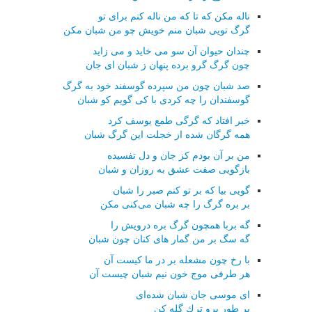
ناله مكن كه تا كه من ناله كنم برای تو
گرگ تویی شبان منم خویش چو من شبان مكن
چندان حیوان آن سو می خاید و می زاید
چون گرگ گرو برده پنهان ز شبان ای جان
صد شبان چون من سپرده گوسفند خود به گرگ
گوسفندان را چه كردی با كی گویم كو شبان
خبر افتاد كه گرگی طمع یوسف كرد
همه گرگان شده از خجلت این گرگ شبان
من بر آن بودم كز جان و دل تفسیده
بازگویی صفت عشق به روزان و شبان
گویی بیا كه بر تو كنم صبر را شبان
بر بره گرگ را چه شبان می‌كنی مكن
گه بربا همچون گرگ بره درویش را
گه سگ بر من گمار های كنان چون شبان
با رخ چون مشعله بر در ما كیست آن
هر طرفی موج خون نیم شبان چیست آن
ای موسی جان شبان شده‌ای
بر طور برو ترك گله كن