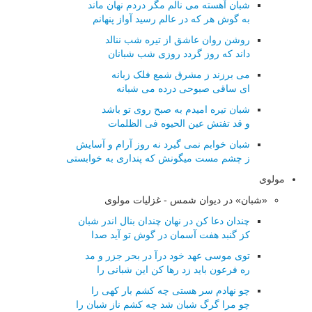
شبان آهسته می نالم مگر دردم نهان ماند
به گوش هر که در عالم رسید آواز پنهانم
روشن روان عاشق از تیره شب ننالد
داند که روز گردد روزی شب شبانان
می برزند ز مشرق شمع فلک زبانه
ای ساقی صبوحی درده می شبانه
شبان تیره امیدم به صبح روی تو باشد
و قد تفتش عین الحیوه فی الظلمات
شبان خوابم نمی گیرد نه روز آرام و آسایش
ز چشم مست میگونش که پنداری به خوابستی
مولوی
«شبان» در دیوان شمس - غزلیات مولوی
چندان دعا كن در نهان چندان بنال اندر شبان
كز گنبد هفت آسمان در گوش تو آید صدا
توی موسی عهد خود درآ در بحر جزر و مد
ره فرعون باید زد رها كن این شبانی را
چو نهادم سر هستی چه كشم بار كهی را
چو مرا گرگ شبان شد چه كشم ناز شبان را