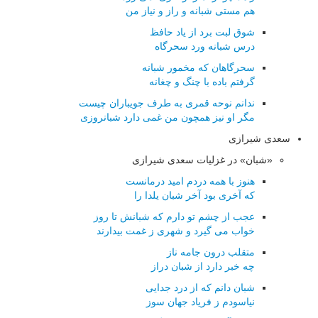
هم مستی شبانه و راز و نیاز من
شوق لبت برد از یاد حافظ
درس شبانه ورد سحرگاه
سحرگاهان که مخمور شبانه
گرفتم باده با چنگ و چغانه
ندانم نوحه قمری به طرف جویباران چیست
مگر او نیز همچون من غمی دارد شبانروزی
سعدی شیرازی
«شبان» در غزلیات سعدی شیرازی
هنوز با همه دردم امید درمانست
که آخری بود آخر شبان یلدا را
عجب از چشم تو دارم که شبانش تا روز
خواب می گیرد و شهری ز غمت بیدارند
متقلب درون جامه ناز
چه خبر دارد از شبان دراز
شبان دانم که از درد جدایی
نیاسودم ز فریاد جهان سوز