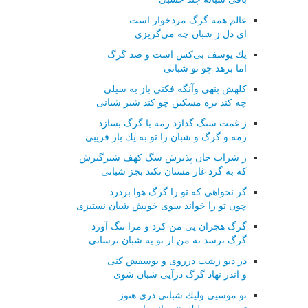
عالم همه گرگ مردخوار است
ای دل ز شبان چه می‌گریزی
یك یوسف بی‌كس است و صد گرگ
اما برهد چو تو شبانی
كلهش بنهی وآنگه فكنی باز به سیلی
چه كند بره مسكین چو كند شیر شبانی
ز غمت سنگ گدازد رمه با گرگ بسازد
رمه و گرگ و شبان را تو به یك بار فریبی
ز شراب جان پذیرش سگ كهف شیرگیرش
كه به گرد غار مستان نكند بجز شبانی
گر نخواهی كه تو را گرگ هوا بردرد
چون تو را خواند سوی خویش شبان نستیزی
گرگ هجران پی من كرد و مرا ننگ آورد
گرگ ترسد نه من ار تو به شبان ترسانی
در دیو زشت درروی و یوسفش كنی
و اندر نهاد گرگ درآیی شبان شوی
تو موسیی ولیك شبانی دری هنوز