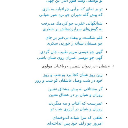
تو یوسفی ولیك هنوز اندر این چهی
تو بز نه‌ای كه برآیی چراغپایه به بازی
كه پیش گله شیران چو نره شیر شبانی
شبانگهانی عقرب چو كزدمك می‌رفت
به گوش‌های سراپرده‌هاش بر خطری
قلم شكست و بیفتاد بی‌خبر بر جای
چو مستیان شبانه ز خوردن سكری
گهی چو عیسی مریم طبیب جان گردی
گهی چو موسی عمران روی شبان باشی
«شبان» در دیوان شمس - رباعیات مولوی
زین روز شبان کجا برد بو شب و روز
خود در شب وصل عاشقان کو شب و روز
گر مشتاقی به پیش مشتاق نشین
روزان و شبان بر در عشاق نشین
عمریست که آفتاب و مه میگردند
روزان و شبان در آرزوی شب تو
لطفی که مرا شبانه اندوخته‌ای
امروز چو زلف خود پس انداخته‌ای