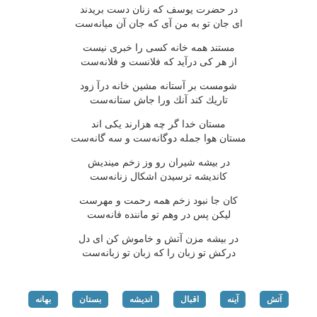
در حضرت یوسف كه زنان دست بریدند
ای جان تو به من آی كه جان آن میانه‌ست
مستند همه خانه كسی را خبری نیست
از هر كی درآید كه فلانست و فلانه‌ست
شومست بر آستانه مشین خانه درآ زود
تاریك كند آنك ورا جاش ستانه‌ست
مستان خدا گر چه هزارند یكی اند
مستان هوا جمله دوگانه‌ست و سه گانه‌ست
در بیشه شیران رو وز زخم میندیش
كاندیشه ترسیدن اشكال زنانه‌ست
كان جا نبود زخم همه رحمت و مهرست
لیكن پس در وهم تو ماننده فانه‌ست
در بیشه مزن آتش و خاموش كن ای دل
دركش تو زبان را كه زبان تو زبانه‌ست
آتش
آینه
اقبال
اندیشه
بستان
بهانه