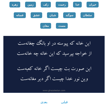
حیران
خدا
رحمت
زلف
زمین
زهره
سلطان
سوگند
شبان
عشق
فسانه‌
مست
مغان
قبلی
بعدی