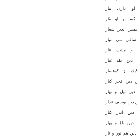
و داری بیار
نم بر او نثار
مس الدین شعار
اقی می میار
 و مشك تتار
ین نقد عیار
بك از كوهسار
دین فخر كبار
ن لیل و نهار
دین یوسف عذار
ین اندر كنار
ن باغ و بهار
 هم نور و نار