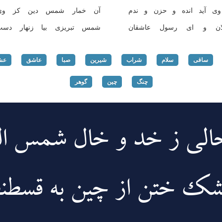
ی آید انده و حزن و ندم
آن خمار شمس دین كز وی ف
لان و ای رسول عاشقان
شمس تبریزی بیا زنهار دست
ساقی
سلام
شراب
شیرین
صبا
عاشق
عش
چنگ
چین
گوهر