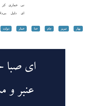
نی خماری كز و
ای دلیل بی‌د
بهار
تبریز
جام
خدا
خمار
دولت