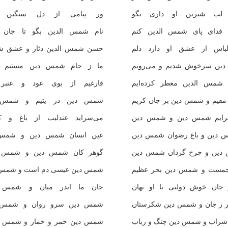
لب شیرین او داری بگو
ور پیامی از دل سنگین ا
 فدای پای شمس الدین كنم
نام شمس الدین بگو تا جان ك
باس از عشق او دارد دلم
حسن شمس الدین دثار و عشق ش
دین سرخوش شدیم و می‌رویم
ما ز جام شمس دین مستیم س
 شمس الدین معطر كرده‌ایم
فارغیم از بوی عود و عنبر
قیم و شمس دین بر جان كریم
شمس دین در یتیم و شمس د
سرایم شمس دین و شمس دین
می‌سراید عندلیب از باغ و ك
دین و باغ رضوان شمس دین
عین انسان شمس دین و شمس 
دین و چرخ گردان شمس دین
گوهر كان شمس دین و شمس دی
مست و شمس دین بحر عظیم
شمس دین عیسی دم است و شمس 
 جان خوش دولتی با او نهان
جان ما اندر میان و شمس د
ز جان و شمس دین شكرستان
شمس دین سرو روان و شمس دی
شراب و شمس دین چنگ و رباب
شمس دین خمر و خمار و شمس دین