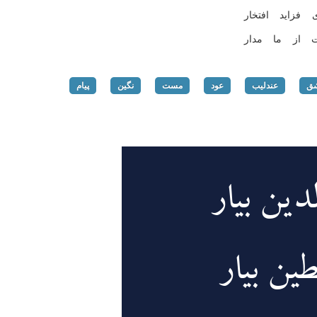
زاید افتخار
 از ما مدار
ق
عندلیب
عود
مست
نگین
پیام