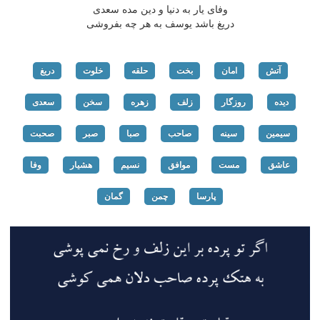
وفای یار به دنیا و دین مده سعدی
دریغ باشد یوسف به هر چه بفروشی
آتش
امان
بخت
حلقه
خلوت
دریغ
دیده
روزگار
زلف
زهره
سخن
سعدی
سیمین
سینه
صاحب
صبا
صبر
صحبت
عاشق
مست
موافق
نسیم
هشیار
وفا
پارسا
چمن
گمان