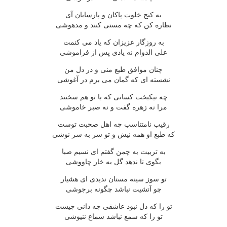
به کنج خلوت پاکان و پارسایان آی
نظاره کن که چه مستی کنند و مدهوشی
به روزگار عزیزان که یاد می کنمت
علی الدوام نه یادی پس از فراموشی
چنان موافق طبع منی و در دل من
نشسته ای که گمان می برم در آغوشی
چه نیکبخت کسانی که با تو هم سخنند
مرا نه زهره گفت و نه صبر خاموشی
رقیب نامتناسب چه اهل صحبت توست
که طبع او همه نیش و تو سر به سر نوشی
به تربیت به چمن گفتم ای نسیم صبا
بگوی تا ندهد گل به خار چاووشی
تو سوز سینه مستان ندیدی ای هشیار
چو آتشیت نباشد چگونه برجوشی
تو را که دل نبود عاشقی چه دانی چیست
تو را که سمع نباشد سماع ننیوشی