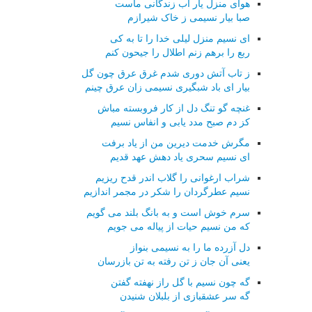
هوای منزل یار آب زندگانی ماست
صبا بیار نسیمی ز خاک شیرازم
ای نسیم منزل لیلی خدا را تا به کی
ربع را برهم زنم اطلال را جیحون کنم
ز تاب آتش دوری شدم غرق عرق چون گل
بیار ای باد شبگیری نسیمی زان عرق چینم
غنچه گو تنگ دل از کار فروبسته مباش
کز دم صبح مدد یابی و انفاس نسیم
مگرش خدمت دیرین من از یاد برفت
ای نسیم سحری یاد دهش عهد قدیم
شراب ارغوانی را گلاب اندر قدح ریزیم
نسیم عطرگردان را شکر در مجمر اندازیم
سرم خوش است و به بانگ بلند می گویم
که من نسیم حیات از پیاله می جویم
دل آزرده ما را به نسیمی بنواز
یعنی آن جان ز تن رفته به تن بازرسان
گه چون نسیم با گل راز نهفته گفتن
گه سر عشقبازی از بلبلان شنیدن