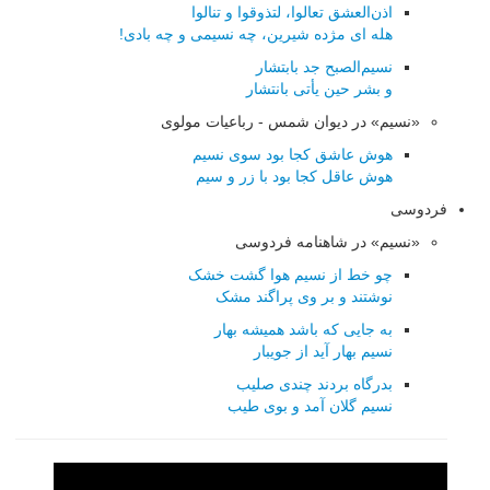
اذن‌العشق تعالوا، لتذوقوا و تنالوا
هله ای مژده شیرین، چه نسیمی و چه بادی!
نسیم‌الصبح جد بابتشار
و بشر حین یأتی بانتشار
«نسیم» در دیوان شمس - رباعیات مولوی
هوش عاشق کجا بود سوی نسیم
هوش عاقل کجا بود با زر و سیم
فردوسی
«نسیم» در شاهنامه فردوسی
چو خط از نسیم هوا گشت خشک
نوشتند و بر وی پراگند مشک
به جایی که باشد همیشه بهار
نسیم بهار آید از جویبار
بدرگاه بردند چندی صلیب
نسیم گلان آمد و بوی طیب