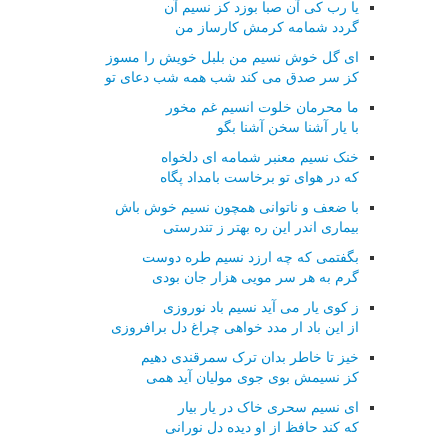
یا رب کی آن صبا بوزد کز نسیم آن
گردد شمامه کرمش کارساز من
ای گل خوش نسیم من بلبل خویش را مسوز
کز سر صدق می کند شب همه شب دعای تو
ما محرمان خلوت انسیم غم مخور
با یار آشنا سخن آشنا بگو
خنک نسیم معنبر شمامه ای دلخواه
که در هوای تو برخاست بامداد پگاه
با ضعف و ناتوانی همچون نسیم خوش باش
بیماری اندر این ره بهتر ز تندرستی
بگفتمی که چه ارزد نسیم طره دوست
گرم به هر سر مویی هزار جان بودی
ز کوی یار می آید نسیم باد نوروزی
از این باد ار مدد خواهی چراغ دل برافروزی
خیز تا خاطر بدان ترک سمرقندی دهیم
کز نسیمش بوی جوی مولیان آید همی
ای نسیم سحری خاک در یار بیار
که کند حافظ از او دیده دل نورانی