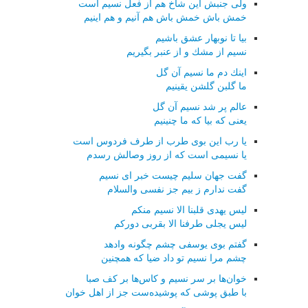
ولی جنبش این شاخ هم از فعل نسیم است
خمش باش خمش باش هم آنیم و هم اینیم
بیا تا نوبهار عشق باشیم
نسیم از مشك و از عنبر بگیریم
اینك دم ما نسیم آن گل
ما گلبن گلشن یقینیم
عالم پر شد نسیم آن گل
یعنی كه بیا كه ما چنینیم
یا رب این بوی طرب از طرف فردوس است
یا نسیمی است كه از روز وصالش رسدم
گفت جهان سلیم چیست خبر ای نسیم
گفت ندارم ز بیم جز نفسی والسلام
لیس یهدی قلبنا الا نسیم منكم
لیس یجلی طرفنا الا بقربی دوركم
گفتم بوی یوسفی چشم چگونه وادهد
چشم مرا نسیم تو داد ضیا كه همچنین
خوان‌ها بر سر نسیم و كاس‌ها بر كف صبا
با طبق پوشی كه پوشیده‌ست جز از اهل خوان