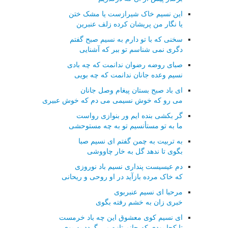
این نسیم خاک شیرازست یا مشک ختن
یا نگار من پریشان کرده زلف عنبرین
سخنی که با تو دارم به نسیم صبح گفتم
دگری نمی شناسم تو ببر که آشنایی
صبای روضه رضوان ندانمت که چه بادی
نسیم وعده جانان ندانمت که چه بویی
ای باد صبح بستان پیغام وصل جانان
می رو که خوش نسیمی می دم که خوش عبیری
گر بکشی بنده ایم ور بنوازی رواست
ما به تو مستأنسیم تو به چه مستوحشی
به تربیت به چمن گفتم ای نسیم صبا
بگوی تا ندهد گل به خار چاووشی
دم عیسیست پنداری نسیم باد نوروزی
که خاک مرده بازآید در او روحی و ریحانی
مرحبا ای نسیم عنبربوی
خبری زان به خشم رفته بگوی
ای نسیم کوی معشوق این چه باد خرمست
تا کجا بودی که جانم تازه می گردد به بوی