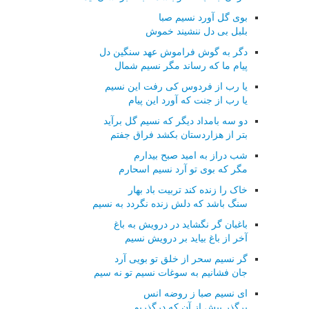
بوی گل آورد نسیم صبا
بلبل بی دل ننشیند خموش
دگر به گوش فراموش عهد سنگین دل
پیام ما که رساند مگر نسیم شمال
یا رب از فردوس کی رفت این نسیم
یا رب از جنت که آورد این پیام
دو سه بامداد دیگر که نسیم گل برآید
بتر از هزاردستان بکشد فراق جفتم
شب دراز به امید صبح بیدارم
مگر که بوی تو آرد نسیم اسحارم
خاک را زنده کند تربیت باد بهار
سنگ باشد که دلش زنده نگردد به نسیم
باغبان گر نگشاید در درویش به باغ
آخر از باغ بیاید بر درویش نسیم
گر نسیم سحر از خلق تو بویی آرد
جان فشانیم به سوغات نسیم تو نه سیم
ای نسیم صبا ز روضه انس
برگذر پیش از آن که درگذریم