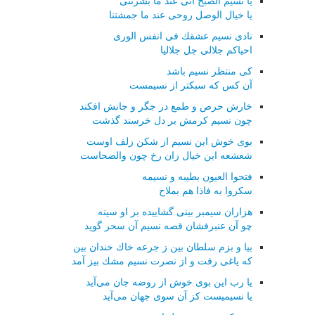
یا نسیم الصبح انی عند ما بشرتنی
یا خیال الوصل روحی عند ما جمشتنا
نادی نسیم عشقك فی انفس الوری
احیاكم جلالی جل جلالیا
كی منتظر نسیم باشد
آن كس كه سبكتر از نسیمست
خارش حرص و طمع در جگر و جانش افكند
چون نسیم كرمش بر دل خرسند گذشت
بوی خوش این نسیم از شكن زلف اوست
شعشعه این خیال زان رخ چون والضحاست
فتحوا العیون بطیبه و نسیمه
سكروا به فاذا هم بملاح
هزاران سیمبر بینی گشاییده بر او سینه
چو آن عنبرفشان قصه نسیم آن سحر گوید
بیا و بزم سلطان بین ز جرعه خاك خندان بین
كه یاغی رفت و از نصرت نسیم مشك بیز آمد
یا رب این بوی خوش از روضه جان می‌آید
یا نسیمیست كز آن سوی جهان می‌آید