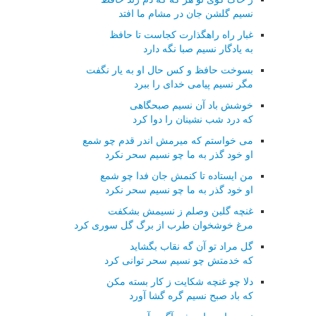
نسیم گلشن جان در مشام ما افتد
غبار راه راهگذارت کجاست تا حافظ
به یادگار نسیم صبا نگه دارد
بسوخت حافظ و کس حال او به یار نگفت
مگر نسیم پیامی خدای را ببرد
خوشش باد آن نسیم صبحگاهی
که درد شب نشینان را دوا کرد
می خواستم که میرمش اندر قدم چو شمع
او خود گذر به ما چو نسیم سحر نکرد
من ایستاده تا کنمش جان فدا چو شمع
او خود گذر به ما چو نسیم سحر نکرد
غنچه گلبن وصلم ز نسیمش بشکفت
مرغ خوشخوان طرب از برگ گل سوری کرد
گل مراد تو آن گه نقاب بگشاید
که خدمتش چو نسیم سحر توانی کرد
دلا چو غنچه شکایت ز کار بسته مکن
که باد صبح نسیم گره گشا آورد