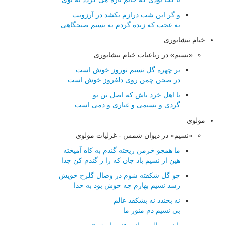
و گر این شب درازم بکشد در آرزویت
نه عجب که زنده گردم به نسیم صبحگاهی
خیام نیشابوری
«نسیم» در رباعیات خیام نیشابوری
بر چهره گل نسیم نوروز خوش است
در صحن چمن روی دلفروز خوش است
با اهل خرد باش که اصل تن تو
گردی و نسیمی و غباری و دمی است
مولوی
«نسیم» در دیوان شمس - غزلیات مولوی
ما همچو خرمن ریخته گندم به كاه آمیخته
هین از نسیم باد جان كه را ز گندم كن جدا
چو گل شكفته شوم در وصال گلرخ خویش
رسد نسیم بهارم چه خوش بود به خدا
نه بخندد نه بشكفد عالم
بی نسیم دم منور ما