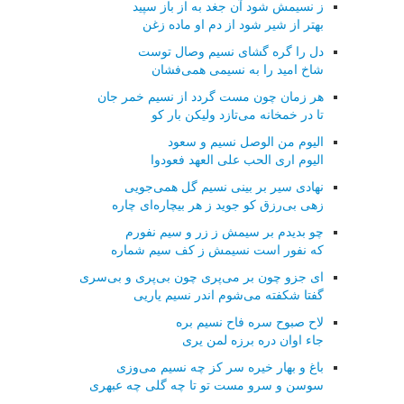
ز نسیمش شود آن جغد به از باز سپید
بهتر از شیر شود از دم او ماده زغن
دل را گره گشای نسیم وصال توست
شاخ امید را به نسیمی همی‌فشان
هر زمان چون مست گردد از نسیم خمر جان
تا در خمخانه می‌تازد ولیكن بار كو
الیوم من الوصل نسیم و سعود
الیوم اری الحب علی العهد فعودوا
نهادی سیر بر بینی نسیم گل همی‌جویی
زهی بی‌رزق كو جوید ز هر بیچاره‌ای چاره
چو بدیدم بر سیمش ز زر و سیم نفورم
كه نفور است نسیمش ز كف سیم شماره
ای جزو چون بر می‌پری چون بی‌پری و بی‌سری
گفتا شكفته می‌شوم اندر نسیم یاریی
لاح صبوح سره فاح نسیم بره
جاء اوان دره برزه لمن یری
باغ و بهار خیره سر كز چه نسیم می‌وزی
سوسن و سرو مست تو تا چه گلی چه عبهری