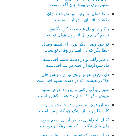
نسیم موی تو پیوند جان آگه ماست
تا عاشقان به بوی نسیمش دهند جان
بگشود نافه ای و در آرزو ببست
ز کار ما و دل غنچه صد گره بگشود
نسیم گل چو دل اندر پی هوای تو بست
تو خود وصال دگر بودی ای نسیم وصال
خطا نگر که دل امید در وفای تو بست
تا سر زلف تو در دست نسیم افتادست
دل سودازده از غصه دو نیم افتادست
دل من در هوس روی تو ای مونس جان
خاک راهیست که در دست نسیم افتادست
شیراز و آب رکنی و این باد خوش نسیم
عیبش مکن که خال رخ هفت کشور است
باغبان همچو نسیمم ز در خویش مران
کآب گلزار تو از اشک چو گلنار من است
کحل الجواهری به من آر ای نسیم صبح
زان خاک نیکبخت که شد رهگذار دوست
در آن زمین که نسیمی وزد ز طره دوست