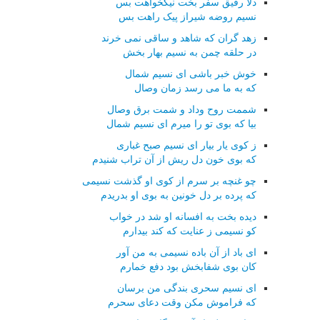
دلا رفیق سفر بخت نیکخواهت بس
نسیم روضه شیراز پیک راهت بس
زهد گران که شاهد و ساقی نمی خرند
در حلقه چمن به نسیم بهار بخش
خوش خبر باشی ای نسیم شمال
که به ما می رسد زمان وصال
شممت روح وداد و شمت برق وصال
بیا که بوی تو را میرم ای نسیم شمال
ز کوی یار بیار ای نسیم صبح غباری
که بوی خون دل ریش از آن تراب شنیدم
چو غنچه بر سرم از کوی او گذشت نسیمی
که پرده بر دل خونین به بوی او بدریدم
دیده بخت به افسانه او شد در خواب
کو نسیمی ز عنایت که کند بیدارم
ای باد از آن باده نسیمی به من آور
کان بوی شفابخش بود دفع خمارم
ای نسیم سحری بندگی من برسان
که فراموش مکن وقت دعای سحرم