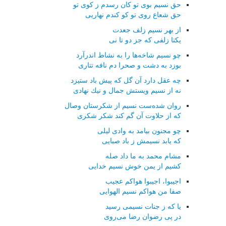
حق نسیم بوی تو كان رسدم ز كوی تو
حق شعاع روی تو كو كندم نهاریی
از بهر نسیم زلف جعدت
یكتا زلفی كه جز دو تا نی
چو نسیم شاخه‌ها را به نشاط اندرآرد
بوزد به دشت و صحرا دم نافه تتاری
چه عقل دارد آن گل كه پیش باد ستیزد
نه از نسیم ویستش جمال و نیك نهادی
روان شده‌ست نسیم از شكرستان وصال
كه از حلاوت آن گم كند شكر شكری
چو مجنون بیامد به وادی لیلی
كه یابد نسیمش ز باد صبایی
مشام محمد به ما داد صله
كشیم از یمن خوش نسیم خدایی
اجیبوا، اجیبوا هواكم عجیب
صفا من هواكم نسیم الهوایی
یا كه ز جنات نسیمی رسید
در پی رضوان رضا می‌روی