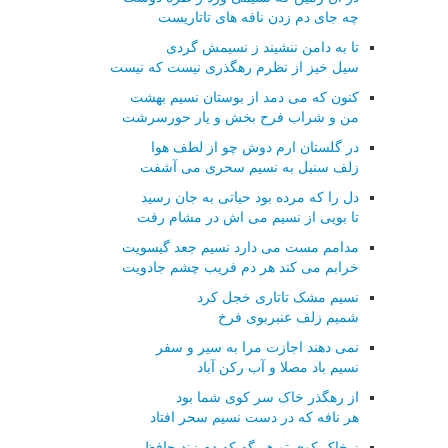
چه جای دم زدن نافه های تاتاریست
تا به دامن ننشیند ز نسیمش گردی
سیل خیز از نظرم رهگذری نیست که نیست
کنون که می دمد از بوستان نسیم بهشت
من و شراب فرح بخش و یار حورسرشت
در گلستان ارم دوش چو از لطف هوا
زلف سنبل به نسیم سحری می آشفت
دل را که مرده بود حیاتی به جان رسید
تا بویی از نسیم می اش در مشام رفت
مدامم مست می دارد نسیم جعد گیسویت
خرابم می کند هر دم فریب چشم جادویت
نسیم مشک تاتاری خجل کرد
شمیم زلف عنبربوی فرخ
نمی دهند اجازت مرا به سیر و سفر
نسیم باد مصلا و آب رکن آباد
از رهگذر خاک سر کوی شما بود
هر نافه که در دست نسیم سحر افتاد
ز خاک کوی تو هر گه که دم زند حافظ