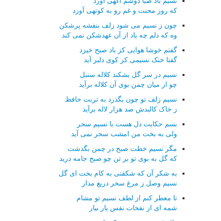
نسیم باد صبا دوشم آگهی آورد
که روز محنت و غم رو به کوتهی آورد
چون ز نسیم می شود زلف بنفشه پرشکن
وه که دلم چه یاد از آن عهدشکن نمی کند
گفتم خوشا هوایی کز باد صبح خیزد
گفتا خنک نسیمی کز کوی دلبر آید
نسیم در سر گل بشکند کلاله سنبل
چو از میان چمن بوی آن کلاله برآید
نسیم زلف تو چون بگذرد به تربت حافظ
ز خاک کالبدش صد هزار لاله برآید
بسم حکایت دل هست با نسیم سحر
ولی به بخت من امشب سحر نمی آید
مگر نسیم خطت صبح در چمن بگذشت
که گل به بوی تو بر تن چو صبح جامه درید
به شکر آن که شکفتی به کام بخت ای گل
نسیم وصل ز مرغ سحر دریغ مدار
تا معطر کنم از لطف نسیم تو مشام
شمه ای از نفحات نفس یار بیار