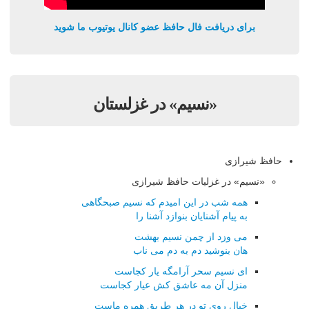
برای دریافت فال حافظ عضو کانال یوتیوب ما شوید
«نسیم» در غزلستان
حافظ شیرازی
«نسیم» در غزلیات حافظ شیرازی
همه شب در این امیدم که نسیم صبحگاهی
به پیام آشنایان بنوازد آشنا را
می وزد از چمن نسیم بهشت
هان بنوشید دم به دم می ناب
ای نسیم سحر آرامگه یار کجاست
منزل آن مه عاشق کش عیار کجاست
خیال روی تو در هر طریق همره ماست