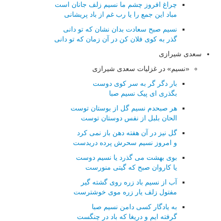
چراغ افروز چشم ما نسیم زلف جانان است
مباد این جمع را یا رب غم از باد پریشانی
نسیم صبح سعادت بدان نشان که تو دانی
گذر به کوی فلان کن در آن زمان که تو دانی
سعدی شیرازی
«نسیم» در غزلیات سعدی شیرازی
بار دگر گر به سر کوی دوست
بگذری ای پیک نسیم صبا
هر صبحدم نسیم گل از بوستان توست
الحان بلبل از نفس دوستان توست
گل نیز در آن هفته دهن باز نمی کرد
و امروز نسیم سحرش پرده دریدست
بوی بهشت می گذرد یا نسیم دوست
یا کاروان صبح که گیتی منورست
آب از نسیم باد زره روی گشته گیر
مفتول زلف یار زره موی خوشترست
به یادگار کسی دامن نسیم صبا
گرفته ایم و دریغا که باد در چنگست