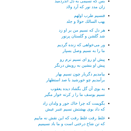
بس كه نسیمی به دل اندردمید
زان مدد نور كه آرد ولاد
فنسیم طرب اولهم
یهب السالك حولا و جلد
هر دل كه نسیم من بر او زد
شد گلشن و گلستان پرنور
ور می‌خواهی كه زنده گردیم
ما را به نسیم وصل بسپار
پیش او رو ای نسیم نرم رو
پیش او بنشین به رویش درنگر
بیامدیم دگربار چون نسیم بهار
برآمدیم چو خورشید با صد استظهار
به بوی آن گل بگشاد دیده یعقوب
نسیم یوسف ما را ز كرته خوار مگیر
بگویمت كه چرا خاك حور و ولدان زاد
كه داد بوی بهشتش نسیم عنبر عیش
غلط رفت غلط رفت كه این نقش نه ماییم
كه تن شاخ درختی است و ما باد نسیمیم