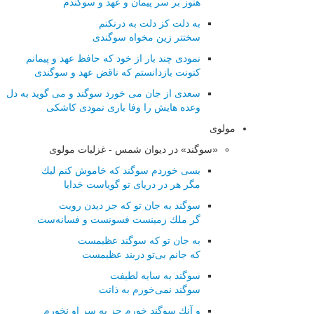
هنوز بر سر پیمان و عهد و سوگندم
به دلت کز دلت به درنکنم
سختتر زین مخواه سوگندی
نمودی چند بار از خود که حافظ عهد و پیمانم
کنونت بازدانستم که ناقض عهد و سوگندی
سعدی از جان می خورد سوگند و می گوید به دل
وعده هایش را وفا باری نمودی کاشکی
مولوی
«سوگند» در دیوان شمس - غزلیات مولوی
بسی خوردم سوگند كه خاموش كنم لیك
مگر هر در دریای تو گویاست خدایا
سوگند به جان تو كه جز دیدن رویت
گر ملك زمینست فسونست و فسانه‌ست
به جان تو كه سوگند عظیمست
كه جانم بی‌تو دربند عظیمست
سوگند به سایه لطیفت
سوگند نمی‌خورم به ذاتت
و آنك سوگند خورم جز به سر او نخورم