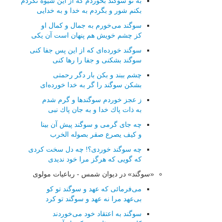
به تو سوگند بخوردم كه از این شیوه نگردم
بكنم شور و بگردم به خدا و به خدایی
سوگند می‌خورم به جمال و كمال او
كز چشم خویش هم پنهان است آن یكی
سوگند خورده‌ای كه از این پس جفا كنی
سوگند بشكنی و جفا را رها كنی
چشم ببند و بكن بار دگر رحمتی
بشكن سوگند را گر به خدا خورده‌ای
ز عجز خوردم سوگندها و گرم شدم
به ذات پاك خدا و به جان پاك نبی
چه جای گرمی و سوگند پیش آن بینا
و كیف یصرع صقر بصوله الخرب
چه سوگند خوردی؟! چه دل سخت كردی
كه گویی كه هرگز مرا خود ندیدی
«سوگند» در دیوان شمس - رباعیات مولوی
می‌فرمائی که عهد و سوگند تو کو
بی‌عهد مرا نه عهد و سوگند تو کرد
سوگند به اعتقاد خود می‌خوردند