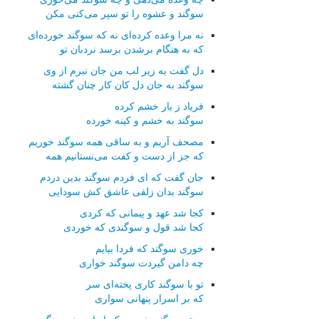
سوگند و عشوه را تو سپر می‌كنی مكن
نه مرا وعده كرده‌ای نه كه سوگند خورده‌ای
كه به هنگام برشدن برسد نردبان تو
دل گفت به زیر لب من جان نبرم از وی
سوگند به جان دل كان كار چنان گشته
فریاد ز یار خشم كرده
سوگند به خشم و كینه خورده
مصحف آریم و به ساقی همه سوگند خوریم
كه جز از دست و كفت می‌نستانیم همه
جان گفت كه ای فردم سوگند بدین دردم
سوگند بدان زلفی عاشق كش سودایی
كجا شد عهد و پیمانی كه كردی
كجا شد قول و سوگندی كه خوردی
خوری سوگند كه فردا بیایم
چه دامن گیردت سوگند خواری
تو با سوگند كاری پخته‌ای سر
كه بر اسرار پنهانی سواری