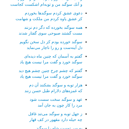
و آنك سوگند من و توبه‌ام اشكست كجاست
دعوی عشق كردم سوگندها بخوردم
كز عشق یاوه كردم من ملكت و شهامت
همه سوگند بخورده كه دگر دم نزنند
مست گشتند صبوحی سوی گفتار شدند
سوگند خورده بودم كز دل سخن نگویم
دل آینه‌ست و رو را ناچار می‌نماید
گفتم به آسمان كه چنین ماه دیده‌ای
سوگند خورد و گفت مرا نیست هیچ یاد
گفتم كه چشم چرخ چنین چشم هیچ دید
سوگند خورد و گفت مرا نیست هیچ یاد
هزار توبه و سوگند بشكنند آن دم
كه غمزه‌های دلارام طبل حسن زنند
عهد و سوگند سخت سست شود
مرد را كار چون به جان آمد
ز جهل توبه و سوگند می‌تند غافل
چه حیله دارد مقهور در كف قهار
به سر توست شاه را سوگند