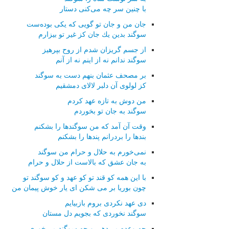
با چنین سر چه می‌كنی دستار
جان من و جان تو گویی كه یكی بوده‌ست
سوگند بدین یك جان كز غیر تو بیزارم
از جسم گریزان شدم از روح بپرهیز
سوگند ندانم نه از اینم نه از آنم
بر مصحف عثمان بنهم دست به سوگند
كز لولوی آن دلبر لالای دمشقیم
من دوش به تازه عهد كردم
سوگند به جان تو بخوردم
وقت آن آمد كه من سوگندها را بشكنم
بندها را بردرانم پندها را بشكنم
نمی‌خورم به حلال و حرام من سوگند
به جان عشق كه بالاست از حلال و حرام
با این همه كو قند تو كو عهد و كو سوگند تو
چون بوریا بر می شكن ای یار خوش پیمان من
دی عهد نكردی بروم بازبیایم
سوگند نخوردی كه بجویم دل مستان
چه وعده می‌دهی و چه سوگند می‌خوری