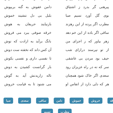
پیرهنی گر بدرد ز اشتیاق
دامن عفوش به گنه بربپوش
بوی گل آورد نسیم صبا
بلبل بی دل ننشیند خموش
مطرب اگر پرده از این رهزند
بازنیایند حریفان به هوش
ساقی اگر باده از این خم دهد
خرقه صوفی ببرد می فروش
زهر بیاور که ز اجزای من
بانگ برآید به ارادت که نوش
از تو نپرسند درازای شب
آن کس داند که نخفته ست دوش
حیف بود مردن بی عاشقی
تا نفسی داری و نفسی بکوش
سر که نه در راه عزیزان رود
بار گرانست کشیدن به دوش
سعدی اگر خاک شود همچنان
ناله زاریدنش آید به گوش
هر که دلی دارد از انفاس او
می شنود تا به قیامت خروش
ه
خروش
خموش
دامن
ساقی
سعدی
صبا
مطرب
نسیم