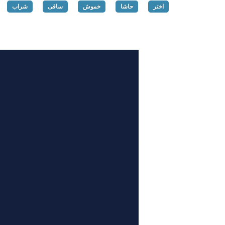
اختر
حاشا
خموش
ساقی
شراب