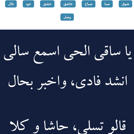
شوق
صبا
صباح
عاشق
عشق
عود
فال
وصل