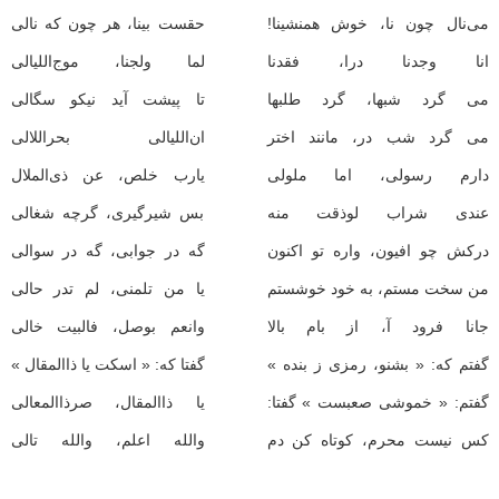
می‌نال چون نا، خوش همنشینا!
حقست بینا، هر چون كه نالی
انا وجدنا درا، فقدنا
لما ولجنا، موج‌اللیالی
می گرد شبها، گرد طلبها
تا پیشت آید نیكو سگالی
می گرد شب در، مانند اختر
ان‌اللیالی بحراللالی
دارم رسولی، اما ملولی
یارب خلص، عن ذی‌الملال
عندی شراب لوذقت منه
بس شیرگیری، گرچه شغالی
دركش چو افیون، واره تو اكنون
گه در جوابی، گه در سوالی
من سخت مستم، به خود خوشستم
یا من تلمنی، لم تدر حالی
جانا فرود آ، از بام بالا
وانعم بوصل، فالبیت خالی
گفتم كه: « بشنو، رمزی ز بنده »
گفتا كه: « اسكت یا ذاالمقال »
گفتم: « خموشی صعبست » گفتا:
یا ذاالمقال، صرذاالمعالی
كس نیست محرم، كوتاه كن دم
والله اعلم، والله تالی