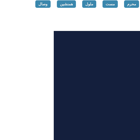
محرم
مست
ملول
همنشین
وصال