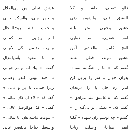
قالو تسلی، حاشا و كلا
عشق تجلی من ذی‌الجلال
العشق فنی، والشوق دنی
والخمر منی، والسكر حالی
عشق وجیهی، بحر یلیه
والحوت فیه روح‌الرجال
انتم شفایی، انتم دوایی
انتم رجایی، انتم كمالی
الفخ كامن، والعشق آمن
والرب ضامن، كی لاتبالی
عشق موبد، فتلی تعمد
و انا معود، بأس‌النزال
گفتم كه: « ما را هنگامه بنما »
گفت: « اینك اما تو در جوالی
بدران جوال و سر را برون كن
تا خود ببینی كندر وصالی
اندر ره جان پا را مرنجان
زیرا همایی با پر و بالی »
گفتم كه: « عاشق بیند مرافق »
گفتا كه: « لالا ان كان سالی »
گفتم كه: « بكشی تو بی‌گنه را »
گفتا: « كذا هوالوصل غالی »
گفتم « چه نوشم زان شهد؟ » گفتا
« مومت نباشد هان، تا نمالی »
انعم صباحا، واطلب رباحا
وابسط جناحا فالقصر عالی