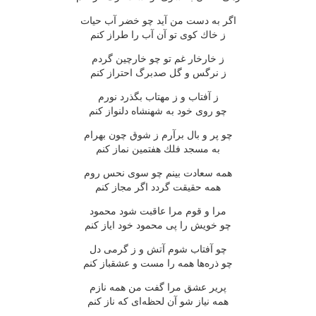
اگر به دست من آید چو خضر آب حیات
ز خاك كوی تو آن آب را طراز كنم
ز خارخار غم تو چو خارچین گردم
ز نرگس و گل صدبرگ احتراز كنم
ز آفتاب و ز مهتاب بگذرد نورم
چو روی خود به شهنشاه دلنواز كنم
چو پر و بال برآرم ز شوق چون بهرام
به مسجد فلك هفتمین نماز كنم
همه سعادت بینم چو سوی نحس روم
همه حقیقت گردد اگر مجاز كنم
مرا و قوم مرا عاقبت شود محمود
چو خویش را پی محمود خود ایاز كنم
چو آفتاب شوم آتش و ز گرمی دل
چو ذره‌ها همه را مست و عشقباز كنم
پریر عشق مرا گفت من همه نازم
همه نیاز شو آن لحظه‌ای كه ناز كنم