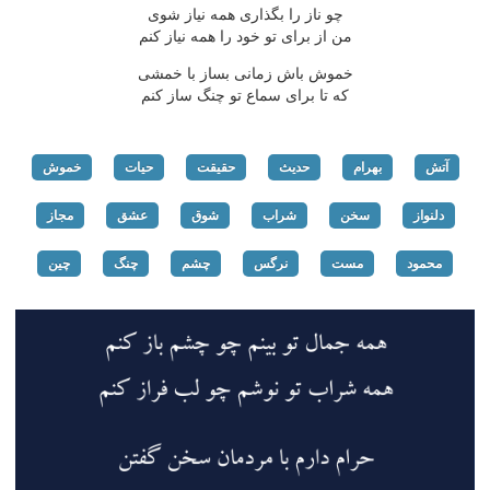
چو ناز را بگذاری همه نیاز شوی
من از برای تو خود را همه نیاز كنم
خموش باش زمانی بساز با خمشی
كه تا برای سماع تو چنگ ساز كنم
آتش
بهرام
حدیث
حقیقت
حیات
خموش
دلنواز
سخن
شراب
شوق
عشق
مجاز
محمود
مست
نرگس
چشم
چنگ
چین