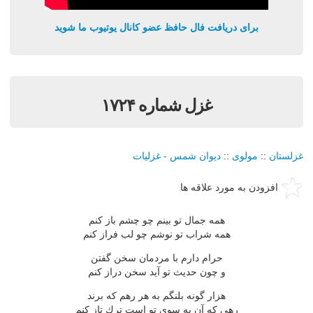
برای دریافت فال حافظ عضو کانال یوتیوب ما شوید
غزل شماره ۱۷۲۴
غزلستان
::
مولوی
::
دیوان شمس - غزلیات
افزودن به مورد علاقه ها
همه جمال تو بینم چو چشم باز كنم
همه شراب تو نوشم چو لب فراز كنم
حرام دارم با مردمان سخن گفتن
و چون حدیث تو آید سخن دراز كنم
هزار گونه بلنگم به هر رهم كه برند
رهی كه آن به سوی تو است ترك تاز كنم