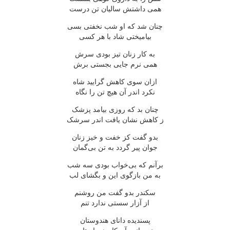
همی داشتش سالیان تن درست
چنان شد که او شب نخفتی بسی
بیامیختی شاد با هر کسی
به کار زنان تیز بودی سرش
همی نرم جایی بجستی برش
ازان سوی کاهش گرایید شاه
نکرد اندر آن هیچ تن را نگاه
چنان بد که روزی بیامد پزشک
ز کاهش نشان یافت اندر سرشک
بدو گفت کز خفت و خیز زنان
جوان پیر گردد به تن بی‌گمان
برآنم که بی‌خواب بودی سه شب
به من بازگوی این و بگشای لب
سکندر بدو گفت من روشنم
از آزار سستی ندارد تنم
پسندیده دانای هندوستان