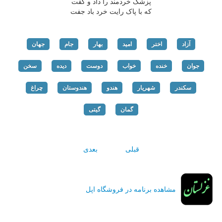
پزشک خردمند را داد و گفت
که با پاک رایت خرد باد جفت
آزاد
اختر
امید
بهار
جام
جهان
جوان
خنده
خواب
دوست
دیده
سخن
سکندر
شهریار
هندو
هندوستان
چراغ
گمان
گیتی
قبلی
بعدی
مشاهده برنامه در فروشگاه اپل