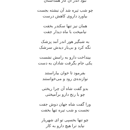
نبود اندر آن کار همداستان
چو شب تیره شد آن نبشته بجست
بیاورد داروی کاهش درست
همان نیز تنها سکندر بخفت
نیامیخت با ماه دیدار جفت
به شبگیر هور اندر آمد پزشک
نگه کرد و بی‌بار دیدش سرشک
بینداخت دارو به رامش نشست
یکی جام بگرفت شادان به دست
بفرمود تا خوان بیاراستند
نوازنده‌ی رود و می‌خواستند
بدو گفت شاه آن چرا ریختی
چو با رنج دارو برآمیختی
ورا گفت شاه جهان دوش جفت
نجست و شب تیره تنها بخفت
چو تنها بخسپی تو ای شهریار
نیاید ترا هیچ دارو به کار