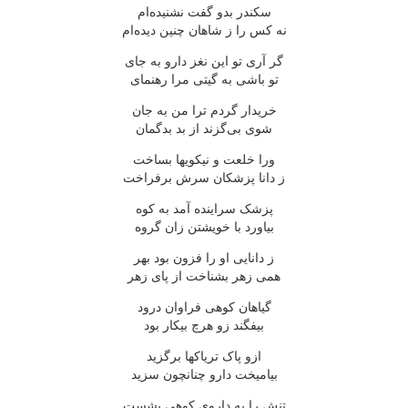
سکندر بدو گفت نشنیده‌ام
نه کس را ز شاهان چنین دیده‌ام
گر آری تو این نغز دارو به جای
تو باشی به گیتی مرا رهنمای
خریدار گردم ترا من به جان
شوی بی‌گزند از بد بدگمان
ورا خلعت و نیکویها بساخت
ز دانا پزشکان سرش برفراخت
پزشک سراینده آمد به کوه
بیاورد با خویشتن زان گروه
ز دانایی او را فزون بود بهر
همی زهر بشناخت از پای زهر
گیاهان کوهی فراوان درود
بیفگند زو هرچ بیکار بود
ازو پاک تریاکها برگزید
بیامیخت دارو چنانچون سزید
تنش را به داروی کوهی بشست