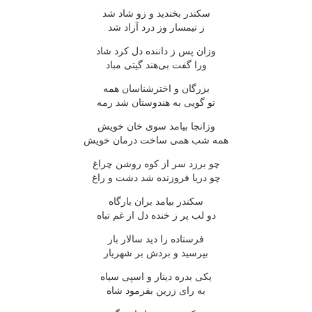
سکندر بخندید و زو شاد شد
ز تیمسار وز درد آزاد شد
وزان پس ز داننده دل کرد شاد
ورا گفت بی‌هند گیتی مباد
بزرگان و اخترشناسان همه
تو گویی به هندوستان شد رمه
وزانجا بیامد سوی خان خویش
همه شب همی ساخت درمان خویش
چو برزد سر از کوه روشن چراغ
چو دریا فروزنده شد دشت و راغ
سکندر بیامد بران بارگاه
دو لب پر ز خنده دل از غم تباه
فرستاده را دید سالار بار
بپرسید و بردش بر شهریار
یکی بدره دینار و اسپی سیاه
به رای زرین بفرمود شاه