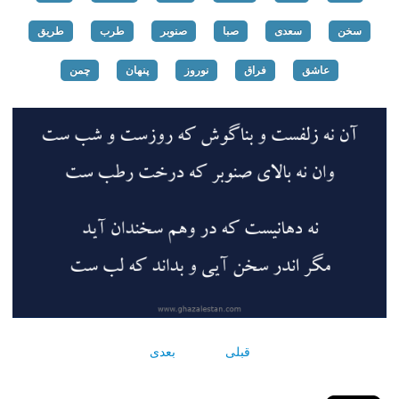
سخن
سعدی
صبا
صنوبر
طرب
طریق
عاشق
فراق
نوروز
پنهان
چمن
قبلی
بعدی