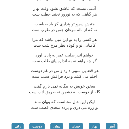
آدمی نیست که عاشق نشود وقت بهار
هر گیاهی که به نوروز نجنبد حطب ست
جنبش سرو تو پنداری کز باد صباست
نه که از ناله مرغان چمن در طرب ست
هر کسی را به تو این میل نباشد که مرا
کآفتابی تو و کوتاه نظر مرغ شب ست
خواهم اندر طلبت عمر به پایان آورد
گر چه راهم نه به اندازه پای طلب ست
هر قضایی سببی دارد و من در غم دوست
اجلم می کشد و درد فراقش سبب ست
سخن خویش به بیگانه نمی یارم گفت
گله از دوست به دشمن نه طریق ادب ست
لیکن این حال محالست که پنهان ماند
تو زره می دری و پرده سعدی قصب ست
آتش
بهار
خندان
دهان
دوست
زلف