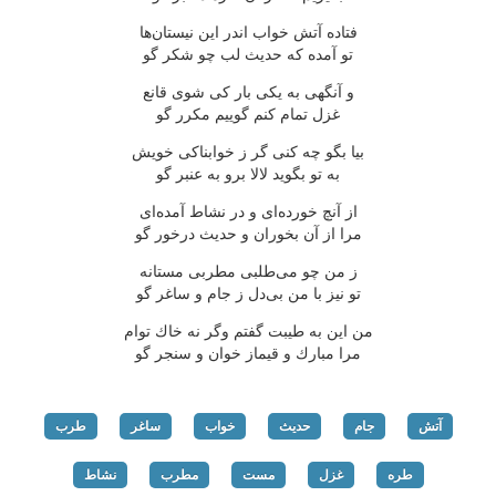
فتاده آتش خواب اندر این نیستان‌ها
تو آمده كه حدیث لب چو شكر گو
و آنگهی به یكی بار كی شوی قانع
غزل تمام كنم گوییم مكرر گو
بیا بگو چه كنی گر ز خوابناكی خویش
به تو بگوید لالا برو به عنبر گو
از آنچ خورده‌ای و در نشاط آمده‌ای
مرا از آن بخوران و حدیث درخور گو
ز من چو می‌طلبی مطربی مستانه
تو نیز با من بی‌دل ز جام و ساغر گو
من این به طیبت گفتم وگر نه خاك توام
مرا مبارك و قیماز خوان و سنجر گو
آتش
جام
حدیث
خواب
ساغر
طرب
طره
غزل
مست
مطرب
نشاط