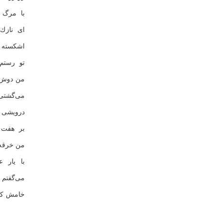
با مرگ 
ای نازك
اشكسته 
تو رستم
من دوش ت
می‌گشتی 
درویشی 
بر هفت 
من خرقه 
با یار 
می‌گفتم 
خامش كن 