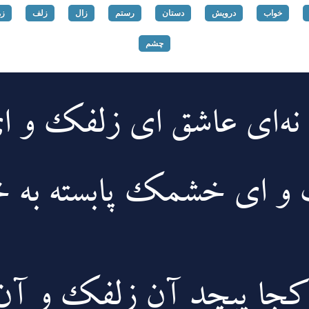
خواب
درویش
دستان
رستم
زال
زلف
زه
چشم