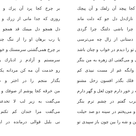
كجا پیچد آن زلفك و آن پیچك
بر چرخ كجا پرد آن پرك و آ
 نازك‌دل دل جو كه دلت ماند
روزی كه جدا مانی از زرك و ا
چرا باشی دلتنگ چرا گردی
دل همچو دل میمك قد همچو ق
 دستانی از زال چه می‌ترسی
یا رب برهان او را از ننگ چنی
و را دیدم در خواب و چنان باشد
بر چرخ همی‌گشتی سرمستك و خو
و می‌گفتی ای زهره به من بنگر
سرمستم و آزادم ز ادبارك و 
وانگه غم از مست نبیذی كم
رو خدمت آن مه كن مردانه یك
فلك بگذر افسون زحل مشنو
بگذار منجم را در اختر و د
ز خور دارم چون لعل و گهر دارم
من خرقه كجا پوشم از صوفك و ا
عرب گفتم در چشم ترم بنگر
می‌گفت به زیر لب لا تخدعن
و می‌پختم در سینه دو صد حیلت
می‌گفت مرا خندان كم تكتم 
و شه را بین چون باز سپیدی تو
نی بلبل قوالی درمانده در ای