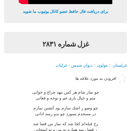
برای دریافت فال حافظ عضو کانال یوتیوب ما شوید
غزل شماره ۲۸۳۱
غزلستان
::
مولوی
::
دیوان شمس - غزلیات
افزودن به مورد علاقه ها
چو نماز شام هر كس بنهد چراغ و خوانی
منم و خیال یاری غم و نوحه و فغانی
چو وضو ز اشك سازم بود آتشین نمازم
در مسجدم بسوزد چو بدو رسد اذانی
رخ قبله‌ام كجا شد كه نماز من قضا شد
ز قضا رسد هماره به من و تو امتحانی