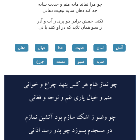
چو مرا نماند مایه منم و حدیث سایه
چه كند دهان سایه تبعیت دهانی
نكنی خمش برادر چو پری ز آب و آذر
ز سبو همان تلابد كه در او كنند یا نی
آتش
امان
حدیث
خدا
خیال
دهان
سایه
سبو
مست
چراغ