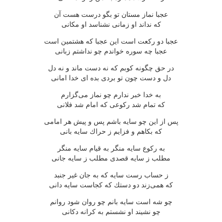
عجبا نماز مستان تو بگو درست هست آن
كه نداند او زمانی نشناسد او مكانی
عجبا دو ركعت است این عجبا كه هشتمین است
عجبا چه سوره خواندم چو نداشتم زبانی
در حق چگونه كوبم كه نه دست ماند و نه دل
دل و دست چون تو بردی بده ای خدا امانی
به خدا خبر ندارم چو نماز می‌گزارم
كه تمام شد ركوعی كه امام شد فلانی
پس از این چو سایه باشم پس و پیش هر امامی
كه بكاهم و فزایم ز حراك سایه بانی
به ركوع سایه منگر به قیام سایه منگر
مطلب ز سایه قصدی مطلب ز سایه جانی
ز حساب رست سایه كه به جان غیر جنبد
كه همی‌زند دو دستك كه كجاست سایه دانی
چو شه است سایه بانم چو روان شود روانم
چو نشیند او نشستم به كرانه دكانی