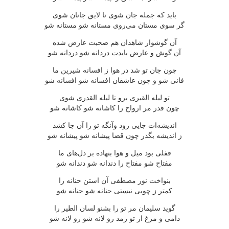
باید كه جمله جان شوی تا لایق جانان شوی
گر سوی مستان می‌روی مستانه شو مستانه شو
آن گوشوار شاهدان هم صحبت عارض شده
آن گوش و عارض بایدت دردانه شو دردانه شو
چون جان تو شد در هوا ز افسانه شیرین ما
فانی شو و چون عاشقان افسانه شو افسانه شو
تو لیله القبری برو تا لیله القدری شوی
چون قدر مر ارواح را كاشانه شو كاشانه شو
اندیشه‌ات جایی رود وآنگه تو را آن جا كشد
ز اندیشه بگذر چون قضا پیشانه شو پیشانه شو
قفلی بود میل و هوا بنهاده بر دل‌های ما
مفتاح شو مفتاح را دندانه شو دندانه شو
بنواخت نور مصطفی آن استن حنانه را
كمتر ز چوبی نیستی حنانه شو حنانه شو
گوید سلیمان مر تو را بشنو لسان الطیر را
دامی و مرغ از تو رمد رو لانه شو رو لانه شو