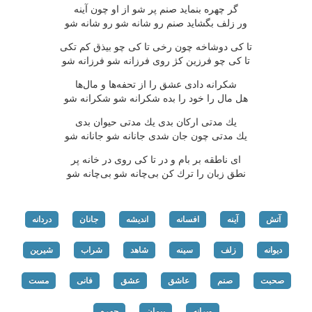
گر چهره بنماید صنم پر شو از او چون آینه
ور زلف بگشاید صنم رو شانه شو رو شانه شو
تا كی دوشاخه چون رخی تا كی چو بیذق كم تكی
تا كی چو فرزین كژ روی فرزانه شو فرزانه شو
شكرانه دادی عشق را از تحفه‌ها و مال‌ها
هل مال را خود را بده شكرانه شو شكرانه شو
یك مدتی اركان بدی یك مدتی حیوان بدی
یك مدتی چون جان شدی جانانه شو جانانه شو
ای ناطقه بر بام و در تا كی روی در خانه پر
نطق زبان را ترك كن بی‌چانه شو بی‌چانه شو
آتش
آینه
افسانه
اندیشه
جانان
دردانه
دیوانه
زلف
سینه
شاهد
شراب
شیرین
صحبت
صنم
عاشق
عشق
فانی
مست
ویرانه
پیمان
چهره