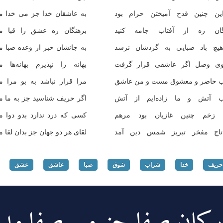
ین چنین قدح آمیختن حرام بود
به عاشقان خدا جز می خدا مد
گان ره از آفتاب جامه كنید
برهنگان ره عشق را قبا مد
یچ باد صبایی به گردشان نرسد
به جانشان خبر از وعده صبا م
وی وصل اگر عاشقی قرار گرفت
بهانه را نپذیرم بهانه‌ها م
 حاضر و معشوق مست و من عاشق
مرا قرار نباشد به بو مرا م
 آتش و ما زاده‌ایم از آتش
اگر حریف شناسید جز به ما م
 زخم چنین غازیان بود مرهم
كسی كه درد ندارد بدو دوا م
اج مفخر تبریز شمس دین آمد
لقای هر دو جهان جز بدان لقا م
حریف
خدا
شراب
شوق
صبا
عاشق
عشق