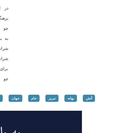
در ا
برهن
چو ه
به ب
شراب
شراب
برای
چو ت
آتش
بهانه
تبریز
جام
جهان