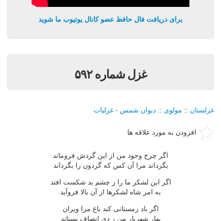
برای دریافت فال حافظ عضو کانال یوتیوب ما شوید
غزل شماره ۵۹۲
غزلستان
::
مولوی
::
دیوان شمس - غزلیات
افزودن به مورد علاقه ها
اگر چرخ وجود من از این گردش فروماند
بگرداند مرا آن كس كه گردون را بگرداند
اگر این لشكر ما را ز چشم بد شكست افتد
به امر شاه لشكرها از آن بالا فروآید
اگر باد زمستانی كند باغ مرا ویران
بهار شهریار من ز دی انصاف بستاند