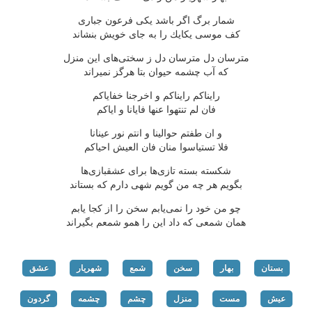
شمار برگ اگر باشد یكی فرعون جباری
كف موسی یكایك را به جای خویش بنشاند
مترسان دل مترسان دل ز سختی‌های این منزل
كه آب چشمه حیوان بتا هرگز نمیراند
رایناكم رایناكم و اخرجنا خفایاكم
فان لم تنتهوا عنها فایانا و ایاكم
و ان طفتم حوالینا و انتم نور عینانا
فلا تستیاسوا منان فان العیش احیاكم
شكسته بسته تازی‌ها برای عشقبازی‌ها
بگویم هر چه من گویم شهی دارم كه بستاند
چو من خود را نمی‌یابم سخن را از كجا یابم
همان شمعی كه داد این را همو شمعم بگیراند
بستان
بهار
سخن
شمع
شهریار
عشق
عیش
مست
منزل
چشم
چشمه
گردون