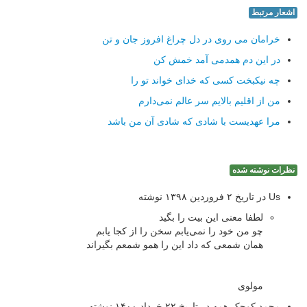
اشعار مرتبط
خرامان می روی در دل چراغ افروز جان و تن
در این دم همدمی آمد خمش كن
چه نیكبخت كسی كه خدای خواند تو را
من از اقلیم بالایم سر عالم نمی‌دارم
مرا عهدیست با شادی كه شادی آن من باشد
نظرات نوشته شده
Us در تاریخ ۲ فروردین ۱۳۹۸ نوشته
لطفا معنی این بیت را بگید
چو من خود را نمی‌یابم سخن را از کجا یابم
همان شمعی که داد این را همو شمعم بگیراند
مولوی
محمد.کوچک.همه در تاریخ ۲۲ خرداد ۱۴۰۰ نوشته