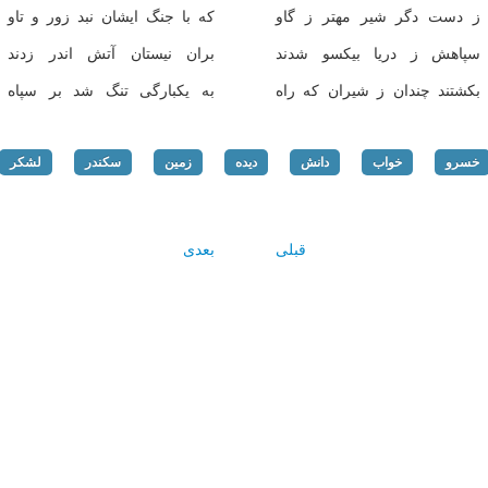
ز دست دگر شیر مهتر ز گاو
که با جنگ ایشان نبد زور و تاو
سپاهش ز دریا بیکسو شدند
بران نیستان آتش اندر زدند
بکشتند چندان ز شیران که راه
به یکبارگی تنگ شد بر سپاه
خسرو
خواب
دانش
دیده
زمین
سکندر
لشکر
قبلی
بعدی