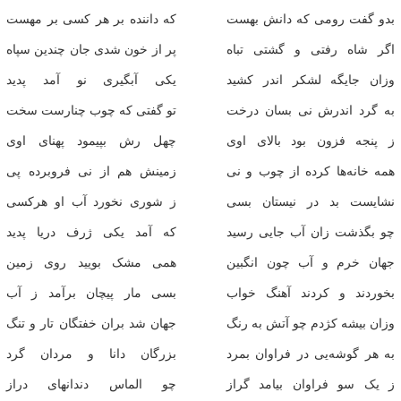
بدو گفت رومی که دانش بهست
که داننده بر هر کسی بر مهست
اگر شاه رفتی و گشتی تباه
پر از خون شدی جان چندین سپاه
وزان جایگه لشکر اندر کشید
یکی آبگیری نو آمد پدید
به گرد اندرش نی بسان درخت
تو گفتی که چوب چنارست سخت
ز پنجه فزون بود بالای اوی
چهل رش بپیمود پهنای اوی
همه خانه‌ها کرده از چوب و نی
زمینش هم از نی فروبرده پی
نشایست بد در نیستان بسی
ز شوری نخورد آب او هرکسی
چو بگذشت زان آب جایی رسید
که آمد یکی ژرف دریا پدید
جهان خرم و آب چون انگبین
همی مشک بویید روی زمین
بخوردند و کردند آهنگ خواب
بسی مار پیچان برآمد ز آب
وزان بیشه کژدم چو آتش به رنگ
جهان شد بران خفتگان تار و تنگ
به هر گوشه‌یی در فراوان بمرد
بزرگان دانا و مردان گرد
ز یک سو فراوان بیامد گراز
چو الماس دندانهای دراز