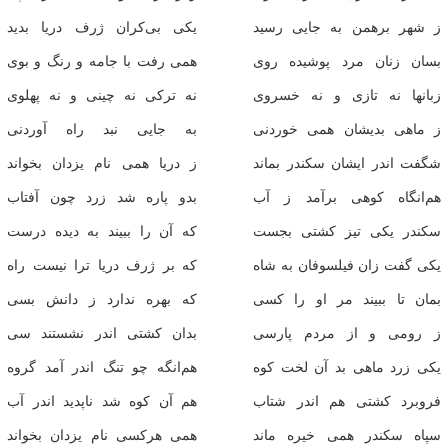
ز شهر برهمن به جایی رسید
یکی بی‌کران ژرف دریا بدید
بسان زنان مرد پوشیده روی
همی رفت با جامه و رنگ و بوی
زبانها نه تازی و نه خسروی
نه ترکی نه چینی و نه پهلوی
ز ماهی بدیشان همی خوردنی
به جایی نبد راه آوردنی
شگفت اندر ایشان سکندر بماند
ز دریا همی نام یزدان بخواند
هم‌انگاه کوهی برآمد ز آب
بدو پاره شد زرد چون آفتاب
سکندر یکی تیز کشتی بجست
که آن را ببیند به دیده درست
یکی گفت زان فیلسوفان به شاه
که بر ژرف دریا ترا نیست راه
بمان تا ببیند مر او را کسی
که بهره ندارد ز دانش بسی
ز رومی و از مردم پارسی
بدان کشتی اندر نشستند سی
یکی زرد ماهی بد آن لخت کوه
هم‌انگه چو تنگ اندر آمد گروه
فروبرد کشتی هم اندر شتاب
هم آن کوه شد ناپدید اندر آب
سپاه سکندر همی خیره ماند
همی هرکسی نام یزدان بخواند