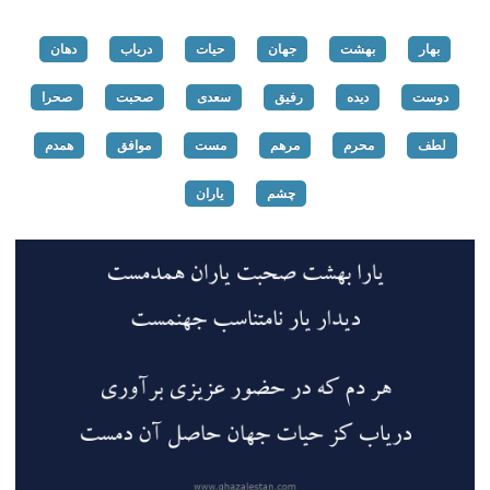
بهار
بهشت
جهان
حیات
دریاب
دهان
دوست
دیده
رفیق
سعدی
صحبت
صحرا
لطف
محرم
مرهم
مست
موافق
همدم
چشم
یاران