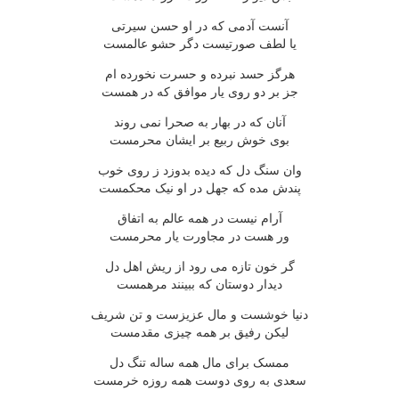
آنست آدمی که در او حسن سیرتی
یا لطف صورتیست دگر حشو عالمست
هرگز حسد نبرده و حسرت نخورده ام
جز بر دو روی یار موافق که در همست
آنان که در بهار به صحرا نمی روند
بوی خوش ربیع بر ایشان محرمست
وان سنگ دل که دیده بدوزد ز روی خوب
پندش مده که جهل در او نیک محکمست
آرام نیست در همه عالم به اتفاق
ور هست در مجاورت یار محرمست
گر خون تازه می رود از ریش اهل دل
دیدار دوستان که ببینند مرهمست
دنیا خوشست و مال عزیزست و تن شریف
لیکن رفیق بر همه چیزی مقدمست
ممسک برای مال همه ساله تنگ دل
سعدی به روی دوست همه روزه خرمست