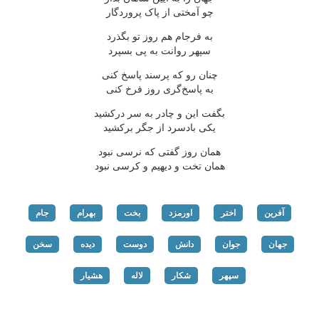
چو آمختی از پاک پروردگار
به فرجام هم روز تو بگذرد
سپهر روانت به پی بسپرد
چنان رو که پرسند پاسخ کنی
به پاسخ‌گری روز فرخ کنی
بگفت این و چادر به سر درکشید
یکی بادسرد از جگر برکشید
همان روز گفتی که نرسی نبود
همان تخت و دیهیم و کرسی نبود
آفرین
اختر
اورمزد
بخت
بهرام
جام
جهان
جوان
دانش
دوست
دیده
سخن
سپهر
شکار
لاله
هشیار