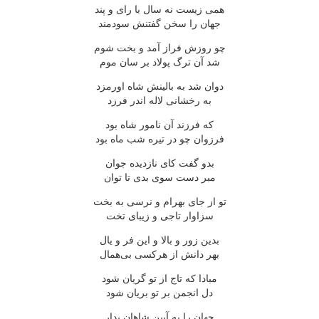
همی زیست نه سال با رای و پند
جهان را سخن گفتنش سودمند
چو روزش فراز آمد و بخت شوم
شد آن ترگ پولاد بر سان موم
دوان شد به بالینش شاه اورمزد
به رخشانی لاله اندر فرزد
که فرزند آن نامور شاه بود
فرزوان چو در تیره شب ماه بود
بدو گفت کای نازدیده جوان
مبر دست سوی بدی تا توان
تو از جای بهرام و نرسی به بخت
سزاوار تاجی و زیبای تخت
بدین زور و بالا و این فر و یال
بهر دانش از هرکسی بی‌همال
مبادا که تاج از تو گریان شود
دل انجمن بر تو بریان شود
جهان را به آیین شاهان بدار