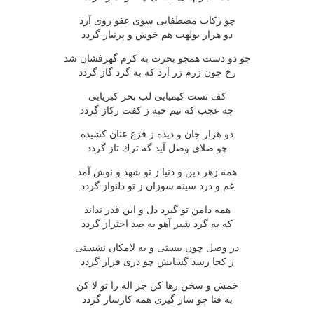
چو ركاب مصطفایی سوی عفو روی آرد
دو هزار بولهب هم خوش و پرنیاز گردد
چو دو دست همچو بحرت به كرم گهرفشان شد
رخ چون زرم زر آرد كه به گرد گاز گردد
كف تست كیمیایی لب بحر كبریایی
چه عجب كه نیم حبه ز كفت ركاز گردد
دو هزار جان و دیده ز فزع عنان كشیده
چو صلای وصل آید گه ترك تاز گردد
همه زهر دین و دنیا ز تو شهد و نوش آمد
غم و درد سینه سوزان ز تو دلنواز گردد
همه دامن تو گیرد دل و این قدر نداند
كه به گرد شیر آهو به صد احتراز گردد
در وصل چون ببستی و به لامكان نشستی
ز كجا رسد گشایش چو دری فراز گردد
خمش و سخن رها كن جز اله را تو لا كن
به فنا چو ساز گیری همه كارساز گردد