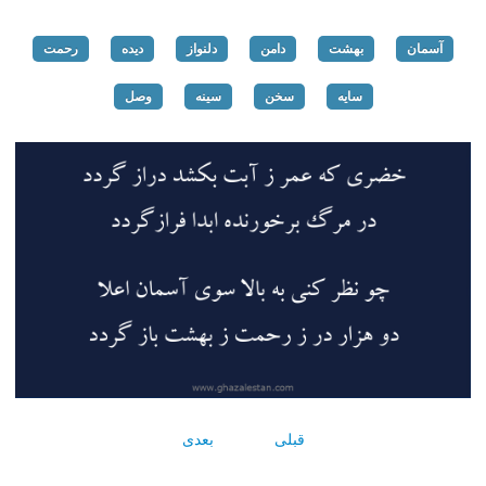
آسمان
بهشت
دامن
دلنواز
دیده
رحمت
سایه
سخن
سینه
وصل
قبلی
بعدی