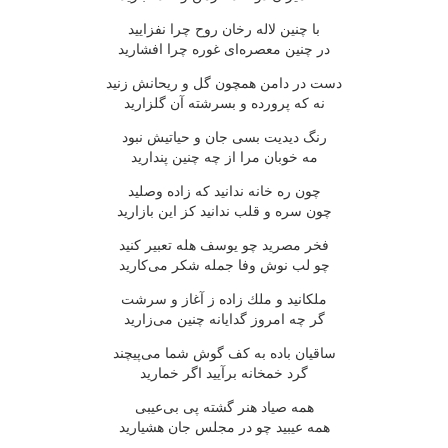
با چنین لاله رخان روح چرا نفزایید
در چنین معصره‌ای غوره چرا افشارید
دست در دامن همچون گل و ریحانش زنید
نه كه پرورده و بسرشته آن گلزارید
رنگ دیدیت بسی جان و حیاتیش نبود
مه خوبان مرا از چه چنین پندارید
چون ره خانه ندانید كه زاده وصلید
چون سره و قلب ندانید كز این بازارید
فخر مصرید چو یوسف هله تعبیر كنید
چو لب نوش وفا جمله شكر می‌كارید
ملكانید و ملك زاده ز آغاز و سرشت
گر چه امروز گدایانه چنین می‌زارید
ساقیان باده به كف گوش شما می‌پیچند
گرد خمخانه برآیید اگر خمارید
همه صیاد هنر گشته پی بی‌عیبی
همه عیبید چو در مجلس جان هشیارید