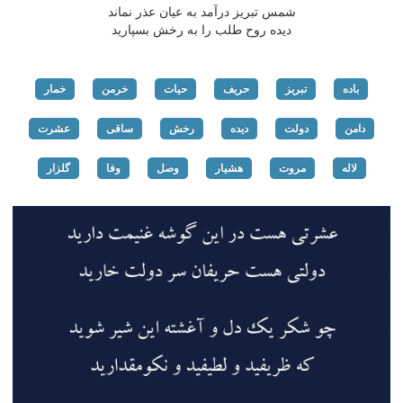
شمس تبریز درآمد به عیان عذر نماند
دیده روح طلب را به رخش بسپارید
باده
تبریز
حریف
حیات
خرمن
خمار
دامن
دولت
دیده
رخش
ساقی
عشرت
لاله
مروت
هشیار
وصل
وفا
گلزار