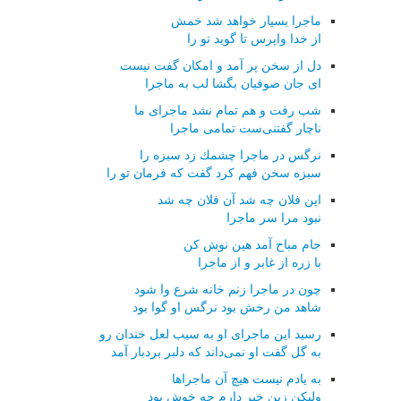
ماجرا بسیار خواهد شد خمش
از خدا واپرس تا گوید تو را
دل از سخن پر آمد و امكان گفت نیست
ای جان صوفیان بگشا لب به ماجرا
شب رفت و هم تمام نشد ماجرای ما
ناچار گفتنی‌ست تمامی ماجرا
نرگس در ماجرا چشمك زد سبزه را
سبزه سخن فهم كرد گفت كه فرمان تو را
این فلان چه شد آن فلان چه شد
نبود مرا سر ماجرا
جام مباح آمد هین نوش كن
با زره از غابر و از ماجرا
چون در ماجرا زنم خانه شرع وا شود
شاهد من رخش بود نرگس او گوا بود
رسید این ماجرای او به سیب لعل خندان رو
به گل گفت او نمی‌داند كه دلبر بردبار آمد
به یادم نیست هیچ آن ماجراها
ولیكن زین خبر دارم چه خوش بود