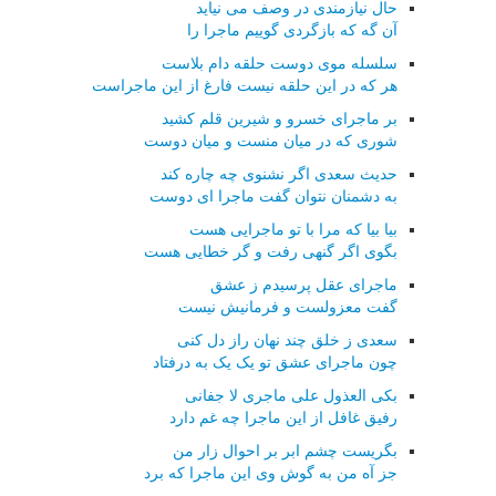
حال نیازمندی در وصف می نیاید
آن گه که بازگردی گوییم ماجرا را
سلسله موی دوست حلقه دام بلاست
هر که در این حلقه نیست فارغ از این ماجراست
بر ماجرای خسرو و شیرین قلم کشید
شوری که در میان منست و میان دوست
حدیث سعدی اگر نشنوی چه چاره کند
به دشمنان نتوان گفت ماجرا ای دوست
بیا بیا که مرا با تو ماجرایی هست
بگوی اگر گنهی رفت و گر خطایی هست
ماجرای عقل پرسیدم ز عشق
گفت معزولست و فرمانیش نیست
سعدی ز خلق چند نهان راز دل کنی
چون ماجرای عشق تو یک یک به درفتاد
بکی العذول علی ماجری لا جفانی
رفیق غافل از این ماجرا چه غم دارد
بگریست چشم ابر بر احوال زار من
جز آه من به گوش وی این ماجرا که برد