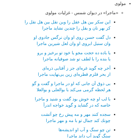
مولوی
«ماجرا» در دیوان شمس - غزلیات مولوی
این سكر بین هل عقل را وین نقل بین هل نقل را
كز بهر نان و بقل را چندین نشاید ماجرا
دل گفت حسن روی او وان نرگس جادوی او
وان سنبل ابروی او وان لعل شیرین ماجرا
یا باده ده حجت مجو یا خود تو برخیز و برو
یا بنده را با لطف تو شد صوفیانه ماجرا
آخر چه گوید غره‌ای جز ز آفتابی ذره‌ای
از بحر قلزم قطره‌ای زین بی‌نهایت ماجرا
بی ذوق آن جانی كه او در ماجرا و گفت و گو
هر لحظه گرمی می‌كند با بوالعلی و بوالعلا
با لب او چه خوش بود گفت و شنید و ماجرا
خاصه كه در گشاید و گوید خواجه اندرآ
سجده كنند مهر و مه پیش رخ چو آتشت
چونك كند جمال تو با مه و مهر ماجرا
تن چو سنگ و آب او اندیشه‌ها
سنگ گوید آب داند ماجرا