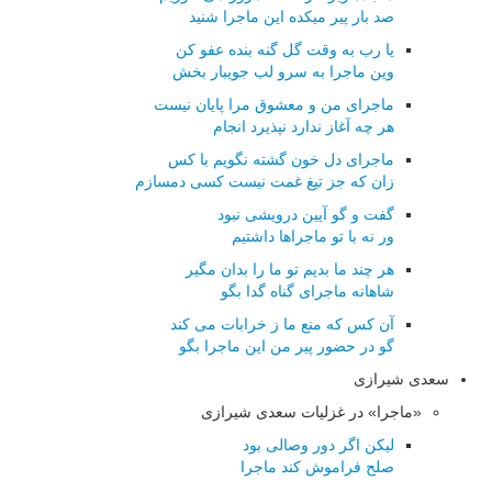
صد بار پیر میکده این ماجرا شنید
یا رب به وقت گل گنه بنده عفو کن
وین ماجرا به سرو لب جویبار بخش
ماجرای من و معشوق مرا پایان نیست
هر چه آغاز ندارد نپذیرد انجام
ماجرای دل خون گشته نگویم با کس
زان که جز تیغ غمت نیست کسی دمسازم
گفت و گو آیین درویشی نبود
ور نه با تو ماجراها داشتیم
هر چند ما بدیم تو ما را بدان مگیر
شاهانه ماجرای گناه گدا بگو
آن کس که منع ما ز خرابات می کند
گو در حضور پیر من این ماجرا بگو
سعدی شیرازی
«ماجرا» در غزلیات سعدی شیرازی
لیکن اگر دور وصالی بود
صلح فراموش کند ماجرا