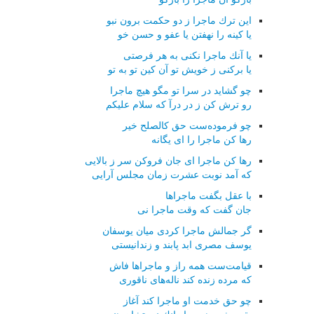
این ترك ماجرا ز دو حكمت برون نبو
یا كینه را نهفتن یا عفو و حسن خو
یا آنك ماجرا نكنی به هر فرصتی
یا بركنی ز خویش تو آن كین تو به تو
چو گشاید در سرا تو مگو هیچ ماجرا
رو ترش كن ز در درآ كه سلام علیكم
چو فرموده‌ست حق كالصلح خیر
رها كن ماجرا را ای یگانه
رها كن ماجرا ای جان فروكن سر ز بالایی
كه آمد نوبت عشرت زمان مجلس آرایی
با عقل بگفت ماجراها
جان گفت كه وقت ماجرا نی
گر جمالش ماجرا كردی میان یوسفان
یوسف مصری ابد پابند و زندانیستی
قیامت‌ست همه راز و ماجراها فاش
كه مرده زنده كند ناله‌های ناقوری
چو حق خدمت او ماجرا كند آغاز