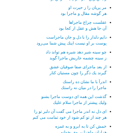
مر پریان را ز حیرت او
هر گوشه مقال و ماجرا بود
عقلست چراغ ماجراها
آن جا هش و عقل از كجا بود
دایم دلدار را با دل و جان ماجراست
پوست بر او نیست اینك پیش شما می‌رود
چو سینه شیر دهد شیره هم تواند داد
ز سینه چشمه جاریش ماجرا گوید
از بعد ماجرای صفا صوفیان عشق
گیرند یك دگر را چون مستیان كنار
اندرآ با ما نشان ده راستك
ماجرا را در میان نه راستك
گذشت این همه ای دوست ماجرا بشنو
ولیك پیشتر از ماجرا سلام علیك
ای دل نه اندر ماجرا می گفت آن دلبر تو را
هر چند از تو كم شود از خود تمامت می كنم
خمش كن تا به ابرو و به غمزه
هزاران ماجرا بر وی بخوانم