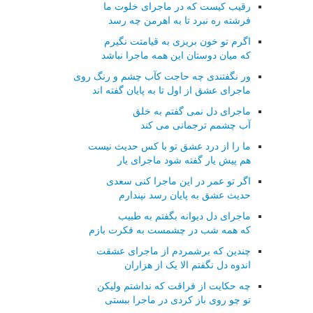
رقیب کیست که در ماجرای خلوت ما
فرشته ره نبرد تا به اهرمن چه رسد
اگرم تو خون بریزی به قیامتت نگیرم
که میان دوستان این همه ماجرا نباشد
ور نگفتندی چه حاجت کآب چشم و رنگ روی
ماجرای عشق از اول تا به پایان گفته اند
ماجرای دل نمی گفتم به خلق
آب چشمم ترجمانی می کند
ما را از درد عشق تو با کس حدیث نیست
هم پیش یار گفته شود ماجرای یار
اگر تو عمر در این ماجرا کنی سعدی
حدیث عشق به پایان رسد نپندارم
ماجرای دل دیوانه بگفتم به طبیب
که همه شب در چشمست به فکرت بازم
چندین که برشمردم از ماجرای عشقت
اندوه دل نگفتم الا یک از هزاران
چه حکایت از فراقت که نداشتم ولیکن
تو چو روی باز کردی در ماجرا ببستی