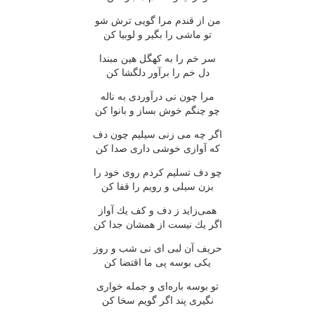
من از قندم مرا گویی ترش شو
تو ماشی را بگیر و لوبیا كن
سر خم را به كهگل هین مبندا
دل خم را برآور دلگشا كن
مرا چون نی درآوردی به ناله
چو چنگم خوش بساز و بانوا كن
اگر چه می زنی سیلیم چون دف
كه آوازی خوشی داری صدا كن
چو دف تسلیم كردم روی خود را
بزن سیلی و رویم را قفا كن
همی‌زاید ز دف و كف یك آواز
اگر یك نیست از همشان جدا كن
حریف آن لبی ای نی شب و روز
یكی بوسه پی ما اقتضا كن
تو بوسه باره‌ای و جمله خواری
نگیری پند اگر گویم سخا كن