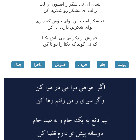
شدی ای نی شكر ز افسون آن لب
ز لب ای نیشكر رو شكرها كن
نه شكر است این نوای خوش كه داری
نوای شكرین داری ادا كن
خموش از ذكر نی می باش یكتا
كه نی گوید كه یكتا را دو تا كن
بوسه
جام
حریف
خموش
ماجرا
چنگ