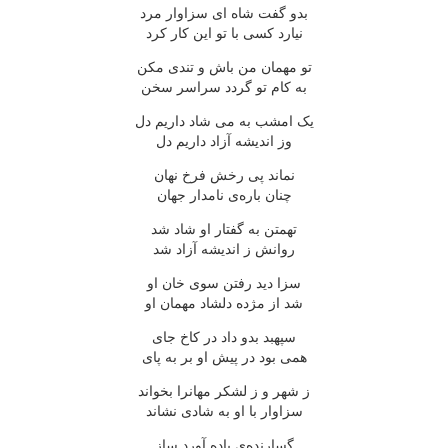
بدو گفت شاه ای سزاوار مرد
نیارد کسی با تو این کار کرد
تو مهمان من باش و تندی مکن
به کام تو گردد سراسر سخن
یک امشب به می شاد داریم دل
وز اندیشه آزاد داریم دل
نماند پی رخش فرخ نهان
چنان باره‌ی نامدار جهان
تهمتن به گفتار او شاد شد
روانش ز اندیشه آزاد شد
سزا دید رفتن سوی خان او
شد از مژده دلشاد مهمان او
سپهبد بدو داد در کاخ جای
همی بود در پیش او بر به پای
ز شهر و ز لشکر مهانرا بخواند
سزاوار با او به شادی نشاند
گسارنده‌ی باده آورد ساز