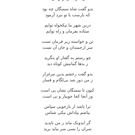
بدو گفت شاه سمنگان چه بود
که یارست با تو نبرد آزمود
درین شهر ما نیکخواه توایم
ستاده بفرمان و راه توایم
تن و خواسته زیر فرمان تست
سر ارجمندان و جان آن تست
چو رستم به گفتار او بنگرید
ز بدها گمانیش کوتاه دید
بدو گفت رخشم بدین مرغزار
ز من دور شد بی‌لگام و فسار
کنون تا سمنگان نشان پی است
وز آنجا کجا جویبار و نی است
ترا باشد ار بازجویی سپاس
بباشم بپاداش نیکی شناس
گر ایدونک ماند ز من ناپدید
سران را بسی سر بباید برید