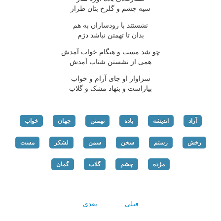
سیه چشم و گلرخ بتان طراز
نشستند با رودسازان به هم
بدان تا تهمتن نباشد دژم
چو شد مست و هنگام خواب آمدش
همی از نشستن شتاب آمدش
سزاوار او جای آرام و خواب
بیاراست و بنهاد مشک و گلاب
آزاد
اندیشه
باده
تهمتن
جهان
خواب
رخش
رستم
سخن
سمن
لشکر
مست
مژده
چشم
گلاب
گمان
قبلی
بعدی