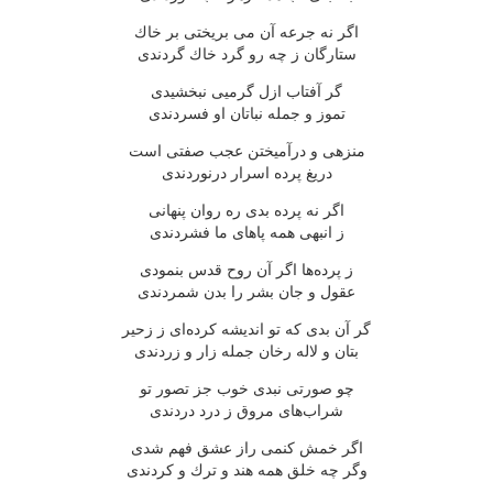
اگر نه جرعه آن می بریختی بر خاك
ستارگان ز چه رو گرد خاك گردندی
گر آفتاب ازل گرمیی نبخشیدی
تموز و جمله نباتان او فسردندی
منزهی و درآمیختن عجب صفتی است
دریغ پرده اسرار درنوردندی
اگر نه پرده بدی ره روان پنهانی
ز انبهی همه پاهای ما فشردندی
ز پرده‌ها اگر آن روح قدس بنمودی
عقول و جان بشر را بدن شمردندی
گر آن بدی كه تو اندیشه كرده‌ای ز زحیر
بتان و لاله رخان جمله زار و زردندی
چو صورتی نبدی خوب جز تصور تو
شراب‌های مروق ز درد دردندی
اگر خمش كنمی راز عشق فهم شدی
وگر چه خلق همه هند و ترك و كردندی