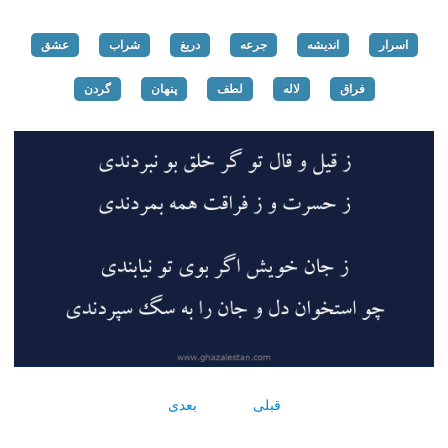
اسرار
اندیشه
جرعه
دریغ
شراب
عشق
فراق
لاله
لطف
پنهان
گردن
قبلی
بعدی