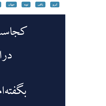
ابرو
باقی
توبه
جهان