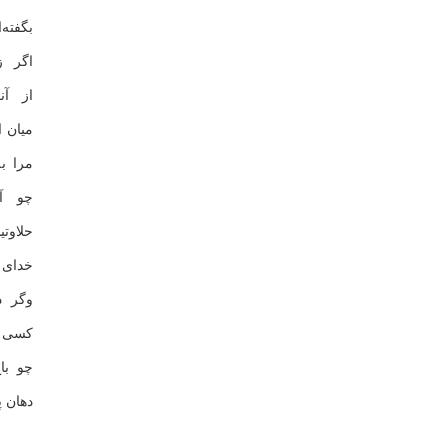
بگفته
اگر ز
از آن
میان 
مرا ب
چو آ
حلاو
خدای 
وگر د
كسی ك
چو با
دهان 