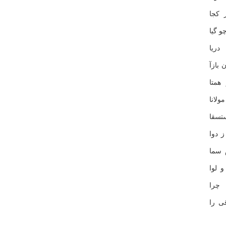
 كجا
و گیا
دریا
 بازآ
همتا
لانا
تسقا
 دوا
 سما
و لوا
چرا
ی را