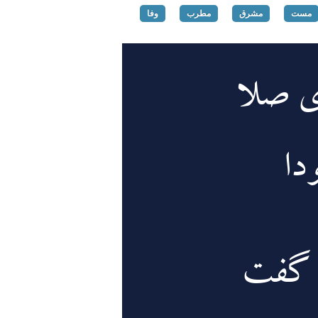
مست
مشرق
مطرب
وفا