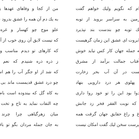
‌ام كه نگویم ولیك خواهم گفت
من از كجا و وفاهای عهدها ز
مین به سراسر بروید از توبه
به یك دم آن همه را عشق بدرود چ
ك توبه چو بندست بند نپذیرد
علو موج چو كهسار و غره 
ابروت ای عشق این زمان گرهیست
كه نیست لایق آن روی خوب از آن
ه جمله جهان كار كس نیاید خوش
كه كارهای تو دیدم مناسب و 
فتاب جمالت برآمد از مشرق
ز ذره ذره شنیدم كه نعم مو
تیست در آن آب بحر زخارت
كه شد از او جگر آب را هم اس
پهلوی هر درد دارویی بنهاد
چو درد عشق قدیمست ماند بی ز
وا بود این را تو خود روا داری
به كاه گل كه بیندوده است بام
ه نوبت الفقر فخر زد جانش
چه التفات نماید به تاج و تخت 
غ و راغ حقایق جهان گرفت همه
میان زهرگیاهی چرا چرند 
پرست سخن لیك گفت امكان نیست
به جان جمله مردان بگو تو باق