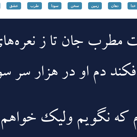
خدا
دهان
زمین
سخن
سودا
طرب
عشق