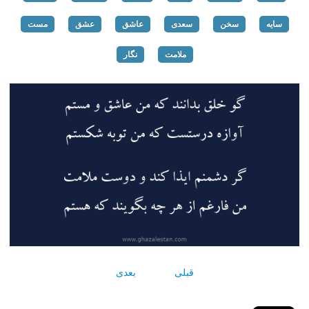
سایه
سخن
سعدی
عاشق
عشق
مست
ملامت
نگار
قبلی
بعدی