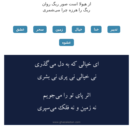
از هیولا است صور ریگ روان
ریگ را هرزه چرا می‌شمری
تدبیر
خدا
خیال
زمین
سحر
عشق
عشوه