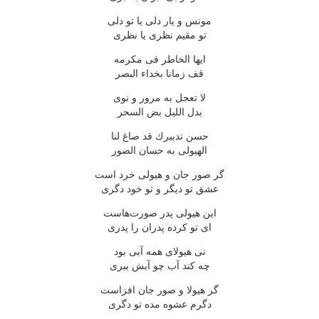
مونس و یار دلی یا تو دلی
تو مقیم نظری یا نظری
ایها الخاطر فی مكرمه
قف زمانا بخداء البصر
لا تعجل به مرور و نوی
بدل اللیل بض السحر
حسن تدبیرك قد صاغ لنا
الهیولی به حسان الصور
گر صور جان و هیولی خرد است
عشق تو دیگر و تو خود دگری
این هیولی پدر صورت‌هاست
ای تو كرده پدران را پدری
نی هیولای همه آبی بود
چه كند آب چو آبش ببری
گر هیولا و صور جان افزاست
دگرم عشوه مده تو دگری