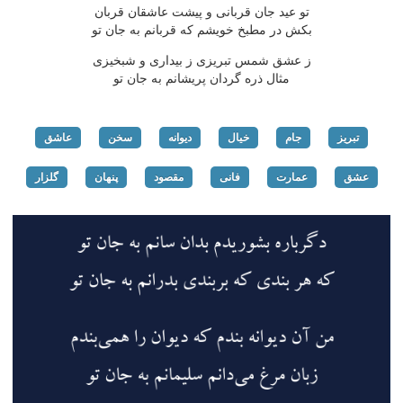
تو عید جان قربانی و پیشت عاشقان قربان
بكش در مطبخ خویشم كه قربانم به جان تو
ز عشق شمس تبریزی ز بیداری و شبخیزی
مثال ذره گردان پریشانم به جان تو
تبریز
جام
خیال
دیوانه
سخن
عاشق
عشق
عمارت
فانی
مقصود
پنهان
گلزار