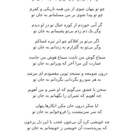
چو تو پنهان شوی از من همه تاریكی و كفرم
چو تو پیدا شوی بر من مسلمانم به جان تو
گر آبی خوردم از كوزه خیال تو در او دیدم
وگر یك دم زدم بی‌تو پشیمانم به جان تو
اگر بی‌تو بر افلاكم چو ابر تیره غمناكم
وگر بی‌تو به گلزارم به زندانم به جان تو
سماع گوش من نامت سماع هوش من جامت
عمارت كن مرا آخر كه ویرانم به جان تو
درون صومعه و مسجد تویی مقصودم ای مرشد
به هر سو رو بگردانی بگردانم به جان تو
سخن با عشق می‌گویم كه او شیر و من آهویم
چه آهویم كه شیران را نگهبانم به جان تو
ایا منكر درون جان مكن انكارها پنهان
كه سر سرنبشتت را فروخوانم به جان تو
چه خویشی كرد آن بی‌چون عجب با این دل پرخون
كه ببریده‌ست آن خویشی ز خویشانم به جان تو